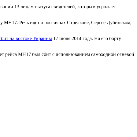
вании 13 лицам статуса свидетелей, которым угрожает
у МН17. Речь идет о россиянах Стрелкове, Сергее Дубинском,
сбит на востоке Украины
17 июля 2014 года. На его борту
лет рейса МН17 был сбит с использованием самоходной огневой