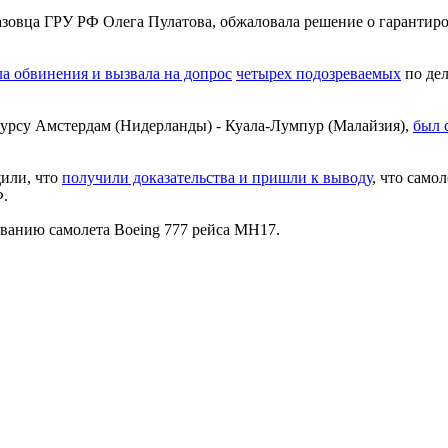
зовца ГРУ РФ Олега Пулатова, обжаловала решение о гарантиро
а обвинения и вызвала на допрос
четырех подозреваемых
по дел
 курсу Амстердам (Нидерланды) - Куала-Лумпур (Малайзия),
был 
щили, что
получили доказательства и пришли к выводу
, что само
Ф.
ванию самолета Boeing 777 рейса МН17.