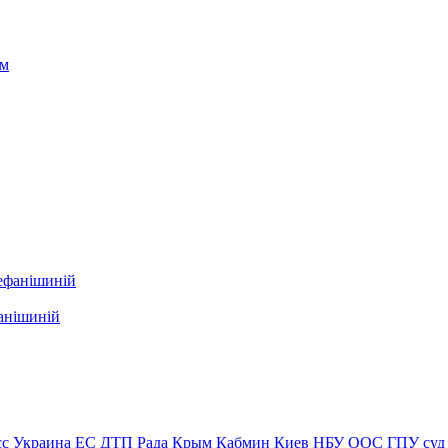
фанішиній
сс
Украина
ЕС
ДТП
Рада
Крым
Кабмин
Киев
НБУ
ООС
ГПУ
суд