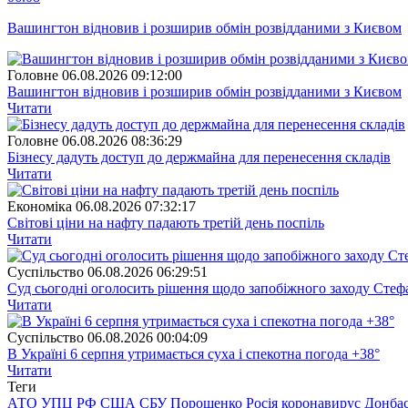
Вашингтон відновив і розширив обмін розвідданими з Києвом
Головне
06.08.2026 09:12:00
Вашингтон відновив і розширив обмін розвідданими з Києвом
Читати
Головне
06.08.2026 08:36:29
Бізнесу дадуть доступ до держмайна для перенесення складів
Читати
Економіка
06.08.2026 07:32:17
Світові ціни на нафту падають третій день поспіль
Читати
Суспiльство
06.08.2026 06:29:51
Суд сьогодні оголосить рішення щодо запобіжного заходу Сте
Читати
Суспiльство
06.08.2026 00:04:09
В Україні 6 серпня утримається суха і спекотна погода +38°
Читати
Теги
АТО
УПЦ
РФ
США
СБУ
Порошенко
Росія
коронавирус
Донба