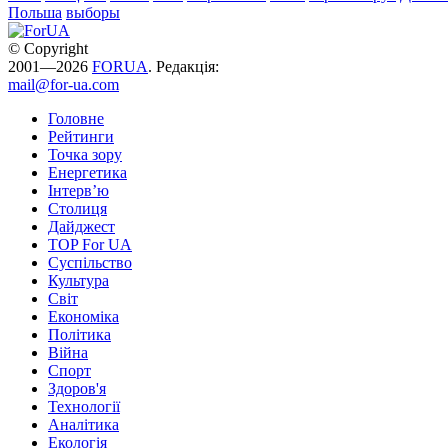
Польша
выборы
© Copyright
2001—2026
FORUA
. Редакція:
mail@for-ua.com
Головне
Рейтинги
Точка зору
Енергетика
Інтерв’ю
Столиця
Дайджест
TOP For UA
Суспiльство
Культура
Світ
Економіка
Політика
Війна
Спорт
Здоров'я
Технології
Аналітика
Екологія