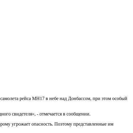
 самолета рейса МН17 в небе над Донбассом, при этом особый
ного свидетеля», - отмечается в сообщении.
оторому угрожает опасность. Поэтому представленные им