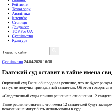
Рейтинги
Точка зору
Аналітика
Інтерв’ю
Столиця
Дайджест
TOP For UA
Суспiльство
Культура
Суспiльство
24.04.2020 16:38
Гаагский суд оставит в тайне имена св
Окружной суд Гааги обнародовал решение, что не будет раскры
статус не получил тринадцатый свидетель. Об этом говорится
«Следственный судья принял решение в отношении 12 свидетеле
Такое решение означает, что имена 12 свидетелей будут засекр
показания не могут быть использованы в суде.