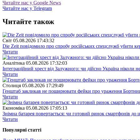
Читайте нас у Google News
Читайте нас у Telegram
Читайте також
Свiт
05.08.2026 17:43:32
Die Zeit повідомило про спробу російських спецслужб убити ке
Читати
Аналітика
05.08.2026 17:32:03
Інтеграційний хрест від Залужного: чи дійсно Україна ніколи 
Читати
Столиця
05.08.2026 17:29:49
Генштаб закликав не поширювати фейки про ураження Бортницьк
Читати
Економіка
05.08.2026 17:05:13
Знімна батарея повертається: чи готовий ринок смартфонів до 
Читати
Популярнi статтi