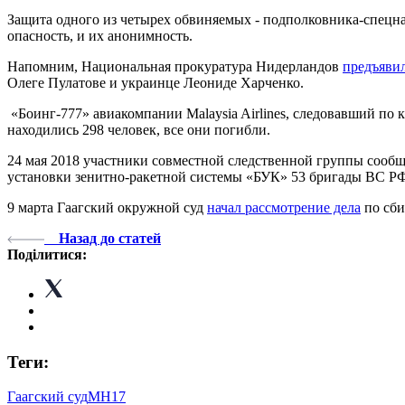
Защита одного из четырех обвиняемых - подполковника-спецна
опасность, и их анонимность.
Напомним, Национальная прокуратура Нидерландов
предъявил
Олеге Пулатове и украинце Леониде Харченко.
«Боинг-777» авиакомпании Malaysia Airlines, следовавший по
находились 298 человек, все они погибли.
24 мая 2018 участники совместной следственной группы сооб
установки зенитно-ракетной системы «БУК» 53 бригады ВС Р
9 марта Гаагский окружной суд
начал рассмотрение дела
по сби
Назад до статей
Поділитися:
Теги:
Гаагский суд
МН17