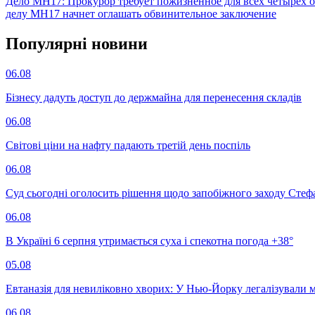
Дело МН17: Прокурор требует пожизненное для всех четырех 
делу МН17 начнет оглашать обвинительное заключение
Популярнi новини
06.08
Бізнесу дадуть доступ до держмайна для перенесення складів
06.08
Світові ціни на нафту падають третій день поспіль
06.08
Суд сьогодні оголосить рішення щодо запобіжного заходу Сте
06.08
В Україні 6 серпня утримається суха і спекотна погода +38°
05.08
Евтаназія для невиліковно хворих: У Нью-Йорку легалізували 
06.08