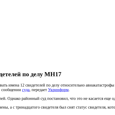
идетелей по делу МН17
вать имена 12 свидетелей по делу относительно авиакатастрофы
 в сообщении
суда
, передает
Укринформ
.
й. Однако районный суд постановил, что это не касается еще од
ечены, а с тринадцатого свидетеля был снят статус свидетеля, к