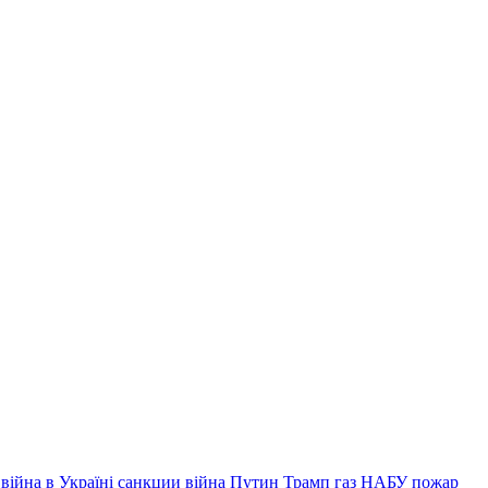
війна в Україні
санкции
війна
Путин
Трамп
газ
НАБУ
пожар