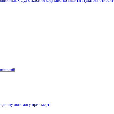
обвиняемых
Суд отклонил ходатайство защиты Пулатова относит
фанішиній
медичну допомогу при смерті