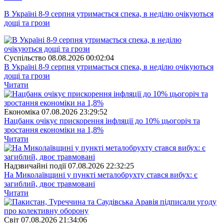
В Україні 8-9 серпня утримається спека, в неділю очікуються
дощі та грози
Суспiльство
08.08.2026 00:02:04
В Україні 8-9 серпня утримається спека, в неділю очікуються
дощі та грози
Читати
Економіка
07.08.2026 23:29:52
Нацбанк очікує прискорення інфляції до 10% цьогоріч та
зростання економіки на 1,8%
Читати
Надзвичайні події
07.08.2026 22:32:25
На Миколаївщині у пункті металобрухту стався вибух: є
загиблий, двоє травмовані
Читати
Свiт
07.08.2026 21:34:06