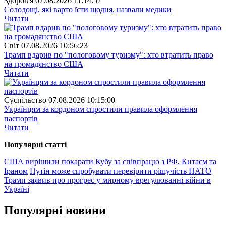
Здоров'я
07.08.2026 11:14:57
Солодощі, які варто їсти щодня, назвали медики
Читати
Свiт
07.08.2026 10:56:23
Трамп вдарив по "пологовому туризму": хто втратить право
на громадянство США
Читати
Суспiльство
07.08.2026 10:15:00
Українцям за кордоном спростили правила оформлення
паспортів
Читати
Популярнi статтi
США вирішили покарати Кубу за співпрацю з РФ, Китаєм та
Іраном
Путін може спробувати перевірити рішучість НАТО
Трамп заявив про прогрес у мирному врегулюванні війни в
Україні
Популярнi новини