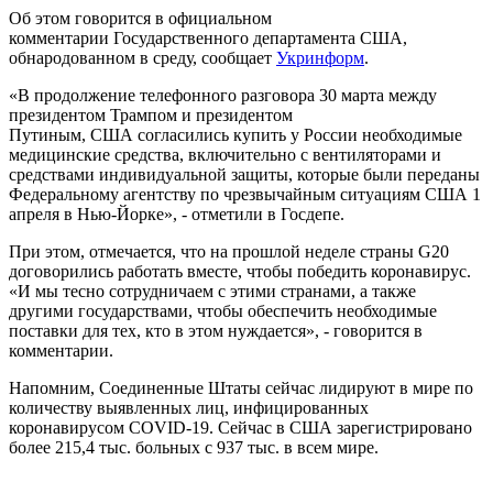
Об этом говорится в официальном
комментарии Государственного департамента США,
обнародованном в среду, сообщает
Укринформ
.
«В продолжение телефонного разговора 30 марта между
президентом Трампом и президентом
Путиным, США согласились купить у России необходимые
медицинские средства, включительно с вентиляторами и
средствами индивидуальной защиты, которые были переданы
Федеральному агентству по чрезвычайным ситуациям США 1
апреля в Нью-Йорке», - отметили в Госдепе.
При этом, отмечается, что на прошлой неделе страны G20
договорились работать вместе, чтобы победить коронавирус.
«И мы тесно сотрудничаем с этими странами, а также
другими государствами, чтобы обеспечить необходимые
поставки для тех, кто в этом нуждается», - говорится в
комментарии.
Напомним, Соединенные Штаты сейчас лидируют в мире по
количеству выявленных лиц, инфицированных
коронавирусом COVID-19. Сейчас в США зарегистрировано
более 215,4 тыс. больных с 937 тыс. в всем мире.