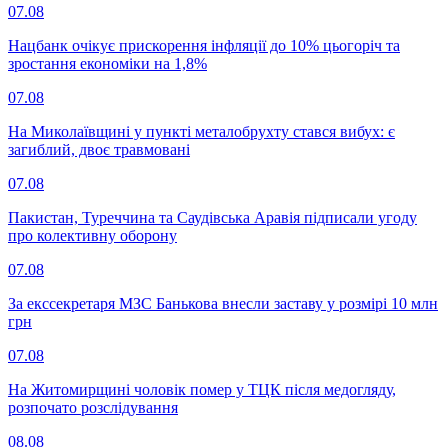
07.08
Нацбанк очікує прискорення інфляції до 10% цьогоріч та
зростання економіки на 1,8%
07.08
На Миколаївщині у пункті металобрухту стався вибух: є
загиблий, двоє травмовані
07.08
Пакистан, Туреччина та Саудівська Аравія підписали угоду
про колективну оборону
07.08
За екссекретаря МЗС Банькова внесли заставу у розмірі 10 млн
грн
07.08
На Житомирщині чоловік помер у ТЦК після медогляду,
розпочато розслідування
08.08