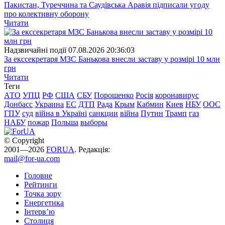
Пакистан, Туреччина та Саудівська Аравія підписали угоду
про колективну оборону
Читати
Надзвичайні події
07.08.2026 20:36:03
За екссекретаря МЗС Банькова внесли заставу у розмірі 10 млн
грн
Читати
Теги
АТО
УПЦ
РФ
США
СБУ
Порошенко
Росія
коронавирус
Донбасс
Украина
ЕС
ДТП
Рада
Крым
Кабмин
Киев
НБУ
ООС
ГПУ
суд
війна в Україні
санкции
війна
Путин
Трамп
газ
НАБУ
пожар
Польша
выборы
© Copyright
2001—2026
FORUA
. Редакція:
mail@for-ua.com
Головне
Рейтинги
Точка зору
Енергетика
Інтерв’ю
Столиця