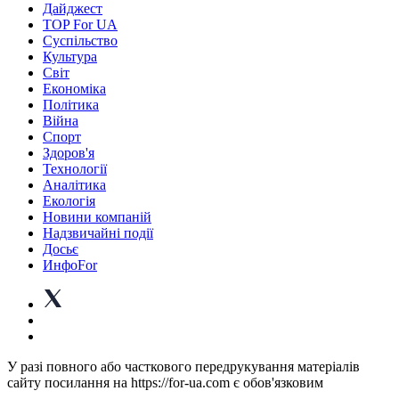
Дайджест
TOP For UA
Суспiльство
Культура
Світ
Економіка
Політика
Війна
Спорт
Здоров'я
Технології
Аналітика
Екологія
Новини компаній
Надзвичайні події
Досьє
ИнфоFor
У разі повного або часткового передрукування матеріалів
сайту посилання на https://for-ua.com є обов'язковим