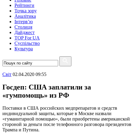
Рейтинги
Точка зору
Аналітика
Інтерв’ю
Столиця
Дайджест
TOP For UA
Суспiльство
Культура
Свiт
02.04.2020 09:55
Госдеп: США заплатили за
«гумпомощь» из РФ
Поставки в США российских медпрепаратов и средств
индивидуальной защиты, которые в Москве назвали
«гуманитарной помощью», были приобретены американской
стороной за деньги после телефонного разговора президентов
Трампа и Путина.