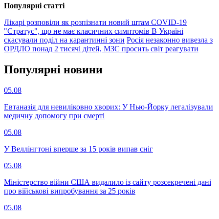
Популярнi статтi
Лікарі розповіли як розпізнати новий штам COVID-19
"Стратус", що не має класичних симптомів
В Україні
скасували поділ на карантинні зони
Росія незаконно вивезла з
ОРДЛО понад 2 тисячі дітей, МЗС просить світ реагувати
Популярнi новини
05.08
Евтаназія для невиліковно хворих: У Нью-Йорку легалізували
медичну допомогу при смерті
05.08
У Веллінгтоні вперше за 15 років випав сніг
05.08
Міністерство війни США видалило із сайту розсекречені дані
про військові випробування за 25 років
05.08