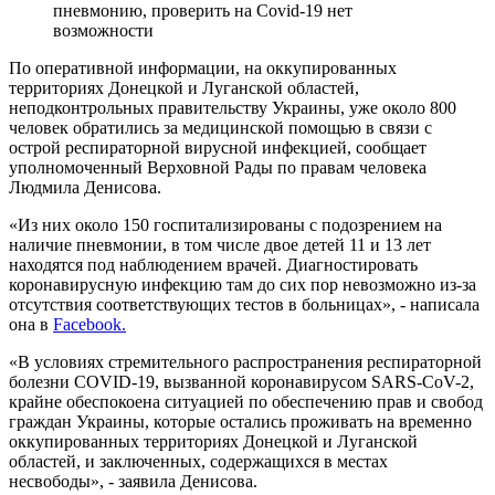
пневмонию, проверить на Covid-19 нет
возможности
По оперативной информации, на оккупированных
территориях Донецкой и Луганской областей,
неподконтрольных правительству Украины, уже около 800
человек обратились за медицинской помощью в связи с
острой респираторной вирусной инфекцией, сообщает
уполномоченный Верховной Рады по правам человека
Людмила Денисова.
«Из них около 150 госпитализированы с подозрением на
наличие пневмонии, в том числе двое детей 11 и 13 лет
находятся под наблюдением врачей. Диагностировать
коронавирусную инфекцию там до сих пор невозможно из-за
отсутствия соответствующих тестов в больницах», - написала
она в
Facebook.
«В условиях стремительного распространения респираторной
болезни COVID-19, вызванной коронавирусом SARS-CoV-2,
крайне обеспокоена ситуацией по обеспечению прав и свобод
граждан Украины, которые остались проживать на временно
оккупированных территориях Донецкой и Луганской
областей, и заключенных, содержащихся в местах
несвободы», - заявила Денисова.