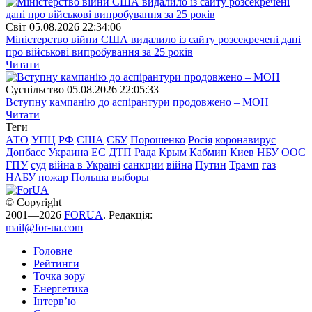
Свiт
05.08.2026 22:34:06
Міністерство війни США видалило із сайту розсекречені дані
про військові випробування за 25 років
Читати
Суспiльство
05.08.2026 22:05:33
Вступну кампанію до аспірантури продовжено – МОН
Читати
Теги
АТО
УПЦ
РФ
США
СБУ
Порошенко
Росія
коронавирус
Донбасс
Украина
ЕС
ДТП
Рада
Крым
Кабмин
Киев
НБУ
ООС
ГПУ
суд
війна в Україні
санкции
війна
Путин
Трамп
газ
НАБУ
пожар
Польша
выборы
© Copyright
2001—2026
FORUA
. Редакція:
mail@for-ua.com
Головне
Рейтинги
Точка зору
Енергетика
Інтерв’ю