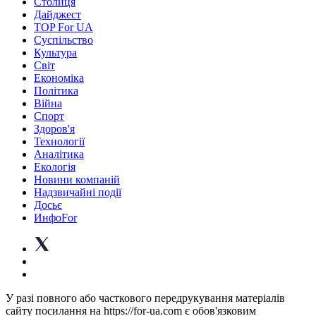
Столиця
Дайджест
TOP For UA
Суспiльство
Культура
Світ
Економіка
Політика
Війна
Спорт
Здоров'я
Технології
Аналітика
Екологія
Новини компаній
Надзвичайні події
Досьє
ИнфоFor
У разі повного або часткового передрукування матеріалів
сайту посилання на https://for-ua.com є обов'язковим