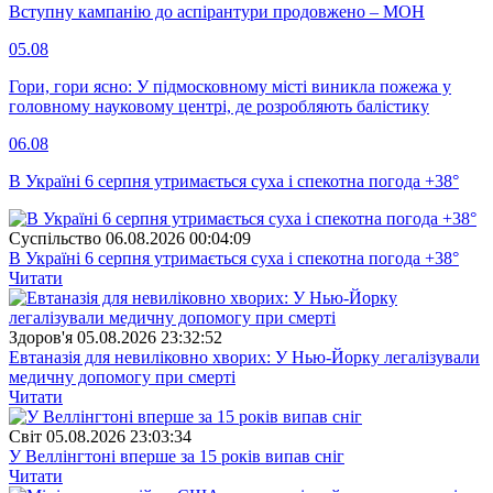
Вступну кампанію до аспірантури продовжено – МОН
05.08
Гори, гори ясно: У підмосковному місті виникла пожежа у
головному науковому центрі, де розробляють балістику
06.08
В Україні 6 серпня утримається суха і спекотна погода +38°
Суспiльство
06.08.2026 00:04:09
В Україні 6 серпня утримається суха і спекотна погода +38°
Читати
Здоров'я
05.08.2026 23:32:52
Евтаназія для невиліковно хворих: У Нью-Йорку легалізували
медичну допомогу при смерті
Читати
Свiт
05.08.2026 23:03:34
У Веллінгтоні вперше за 15 років випав сніг
Читати