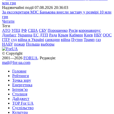
Надзвичайні події
07.08.2026 20:36:03
За екссекретаря МЗС Банькова внесли заставу у розмірі 10 млн
грн
Читати
Теги
АТО
УПЦ
РФ
США
СБУ
Порошенко
Росія
коронавирус
Донбасс
Украина
ЕС
ДТП
Рада
Крым
Кабмин
Киев
НБУ
ООС
ГПУ
суд
війна в Україні
санкции
війна
Путин
Трамп
газ
НАБУ
пожар
Польша
выборы
© Copyright
2001—2026
FORUA
. Редакція:
mail@for-ua.com
Головне
Рейтинги
Точка зору
Енергетика
Інтерв’ю
Столиця
Дайджест
TOP For UA
Суспiльство
Культура