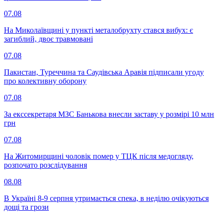
07.08
На Миколаївщині у пункті металобрухту стався вибух: є
загиблий, двоє травмовані
07.08
Пакистан, Туреччина та Саудівська Аравія підписали угоду
про колективну оборону
07.08
За екссекретаря МЗС Банькова внесли заставу у розмірі 10 млн
грн
07.08
На Житомирщині чоловік помер у ТЦК після медогляду,
розпочато розслідування
08.08
В Україні 8-9 серпня утримається спека, в неділю очікуються
дощі та грози