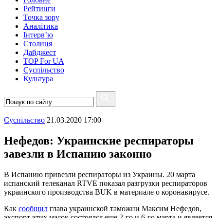
Рейтинги
Точка зору
Аналітика
Інтерв’ю
Столиця
Дайджест
TOP For UA
Суспiльство
Культура
Суспiльство
21.03.2020 17:00
Нефедов: Украинские респираторы
завезли в Испанию законно
В Испанию привезли респираторы из Украины. 20 марта
испанский телеканал RTVE показал разгрузки респираторов
украинского производства BUK в материале о коронавирусе.
Как
сообщил
глава украинской таможни Максим Нефедов,
экспорт этих масок состоялся еще 2-го и 6-го марта и является