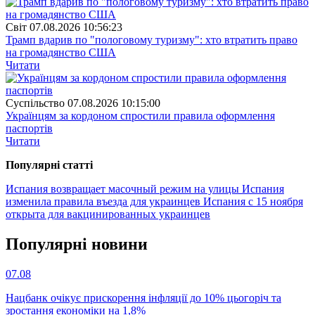
Свiт
07.08.2026 10:56:23
Трамп вдарив по "пологовому туризму": хто втратить право
на громадянство США
Читати
Суспiльство
07.08.2026 10:15:00
Українцям за кордоном спростили правила оформлення
паспортів
Читати
Популярнi статтi
Испания возвращает масочный режим на улицы
Испания
изменила правила въезда для украинцев
Испания с 15 ноября
открыта для вакцинированных украинцев
Популярнi новини
07.08
Нацбанк очікує прискорення інфляції до 10% цьогоріч та
зростання економіки на 1,8%