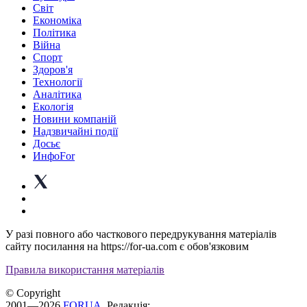
Світ
Економіка
Політика
Війна
Спорт
Здоров'я
Технології
Аналітика
Екологія
Новини компаній
Надзвичайні події
Досьє
ИнфоFor
У разі повного або часткового передрукування матеріалів
сайту посилання на https://for-ua.com є обов'язковим
Правила використання матеріалів
© Copyright
2001—2026
FORUA
. Редакція: