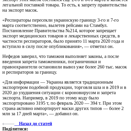
легальной поставкой товара. То есть, к запрету правительства
на экспорт масок.
«Респираторы пересекли украинскую границу 3-го и 7-го
марта соответственно, вылетев рейсами на Стамбул.
Постановление Правительства №214, которое запрещает
экспорт медицинских товаров и лекарственных средств, в
частности респираторов, было принято 11 марта 2020 года и
вступило в силу после опубликования», — отметил он.
Нефедов заверил, что таможня выполняет законы, а после
введения запрета таможенники, пограничники и
правоохранители остановили вывоз уже более 260 тыс. масок
и респираторов за границу.
«Для информации — Украина является традиционным
экспортером подобной продукции, торговля шла и в 2019 и в
2020 до ухудшения ситуации с короновирусом и запрета
экспорта. Например, в 2019 по этому коду было
экспортировано 3195 т, по февраль 2020 — 394 т. При этом
страна активно импортирует маски других типов — более 2
млн за 17 дней марта», — добавил он.
Назад до статей
Поділитися: