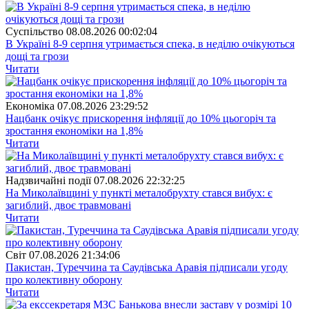
Суспiльство
08.08.2026 00:02:04
В Україні 8-9 серпня утримається спека, в неділю очікуються
дощі та грози
Читати
Економіка
07.08.2026 23:29:52
Нацбанк очікує прискорення інфляції до 10% цьогоріч та
зростання економіки на 1,8%
Читати
Надзвичайні події
07.08.2026 22:32:25
На Миколаївщині у пункті металобрухту стався вибух: є
загиблий, двоє травмовані
Читати
Свiт
07.08.2026 21:34:06
Пакистан, Туреччина та Саудівська Аравія підписали угоду
про колективну оборону
Читати