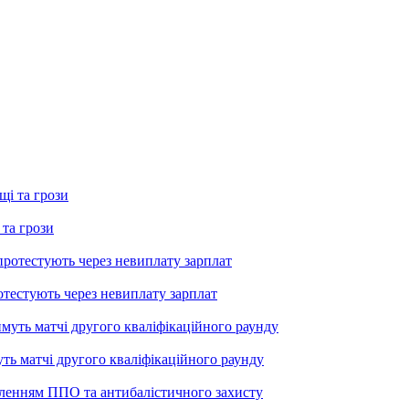
 та грози
тестують через невиплату зарплат
уть матчі другого кваліфікаційного раунду