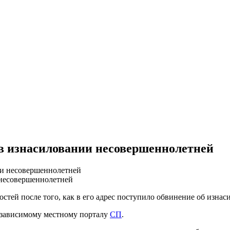
в изнасиловании несовершеннолетней
 несовершеннолетней
остей после того, как в его адрес поступило обвинение об изн
независимому местному порталу
СП
.