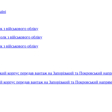
аїні
к з військового обліку
к з військового обліку
ький корпус передав вантаж на Запорізький та Покровський напря