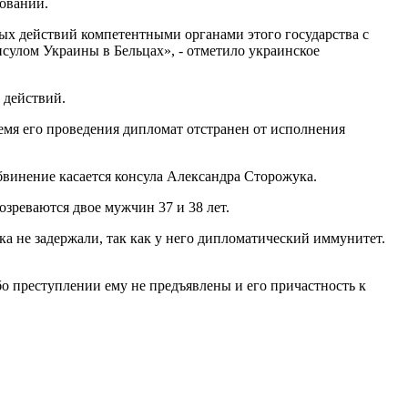
овании.
х действий компетентными органами этого государства с
сулом Украины в Бельцах», - отметило украинское
 действий.
мя его проведения дипломат отстранен от исполнения
обвинение касается консула Александра Сторожука.
зреваются двое мужчин 37 и 38 лет.
ока не задержали, так как у него дипломатический иммунитет.
бо преступлении ему не предъявлены и его причастность к