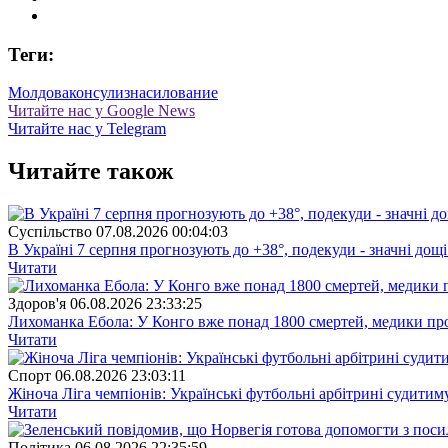
Теги:
Молдова
консул
изнасилование
Читайте нас у Google News
Читайте нас у Telegram
Читайте також
Суспiльство
07.08.2026 00:04:03
В Україні 7 серпня прогнозують до +38°, подекуди - значні дощі
Читати
Здоров'я
06.08.2026 23:33:25
Лихоманка Ебола: У Конго вже понад 1800 смертей, медики про
Читати
Спорт
06.08.2026 23:03:11
Жіноча Ліга чемпіонів: Українські футбольні арбітрині судитим
Читати
Полiтика
06.08.2026 22:35:59