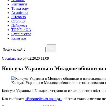
Рейтинги
Точка зору
Аналітика
Інтерв’ю
Столиця
Дайджест
TOP For UA
Суспiльство
Культура
Суспiльство
07.02.2020 11:09
Консула Украины в Молдове обвинили 
Консула Украины в Молдове обвинили в изнасиловании
Консула Украины в Бельцах отстранили от исполнения обязанн
Как сообщает
«Европейская правда»
, об этом стало известно 