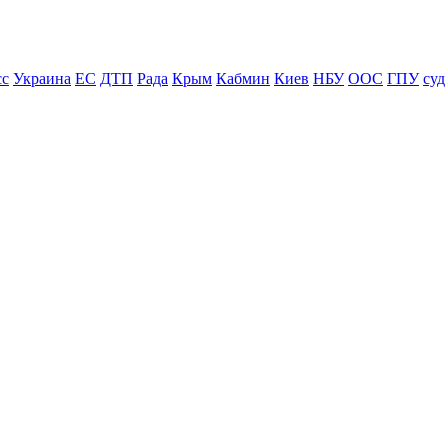
сс
Украина
ЕС
ДТП
Рада
Крым
Кабмин
Киев
НБУ
ООС
ГПУ
суд