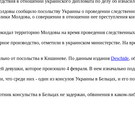
ствия в отношении украинского дипломата по делу об изнасил
лдовы сообщило посольству Украины о проведении следственны
лики Молдова, о совершении в отношении нее преступления кон
покидал территорию Молдовы на время проведения следственных
ое производство, отметили в украинском министерстве. На вре
дельно от посольства в Кишиневе. По данным издания
Deschide
, 
 девушки, которое произошло 4 февраля. В нем изначально подо
что среди них - один из консулов ​​Украины в Бельцах, и его п
тник консульства в Бельцах не задержан, обвинения в каком-ли