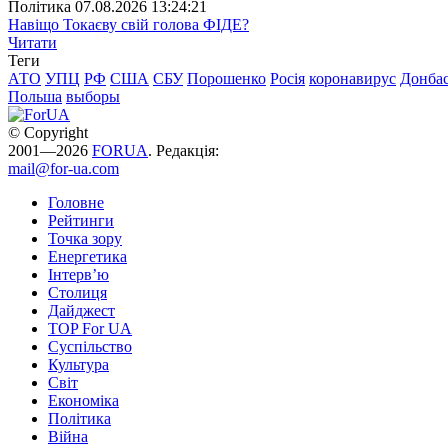
Полiтика
07.08.2026 13:24:21
Навіщо Токаєву свій голова ФІДЕ?
Читати
Теги
АТО
УПЦ
РФ
США
СБУ
Порошенко
Росія
коронавирус
Донба
Польша
выборы
© Copyright
2001—2026
FORUA
. Редакція:
mail@for-ua.com
Головне
Рейтинги
Точка зору
Енергетика
Інтерв’ю
Столиця
Дайджест
TOP For UA
Суспiльство
Культура
Світ
Економіка
Політика
Війна