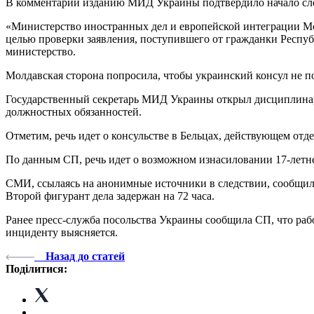
В комментарии изданию МИД Украины подтвердило начало след
«Министерство иностранных дел и европейской интеграции Мо
целью проверки заявления, поступившего от гражданки Респуб
министерство.
Молдавская сторона попросила, чтобы украинский консул не 
Государственный секретарь МИД Украины открыл дисциплинарн
должностных обязанностей.
Отметим, речь идет о консульстве в Бельцах, действующем от
По данным СП, речь идет о возможном изнасиловании 17-летней
СМИ, ссылаясь на анонимные источники в следствии, сообщили, 
Второй фигурант дела задержан на 72 часа.
Ранее пресс-служба посольства Украины сообщила СП, что рабо
инциденту выясняется.
Назад до статей
Поділитися: