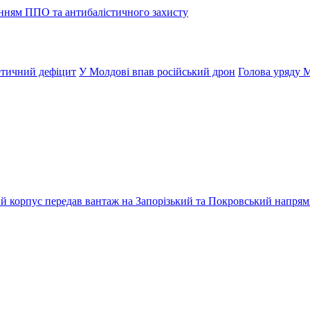
енням ППО та антибалістичного захисту
етичний дефіцит
У Молдові впав російський дрон
Голова уряду М
ький корпус передав вантаж на Запорізький та Покровський напря