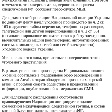
электронными письмами руководителей компаний. При этом
отмечается, что хакерская атака, вероятно, совершена
спецслужбами РФ, сообщает пресс-служба МВД.
Департамент киберполиции Национальной полиции Украины
по данному факту начал уголовное производство по ч. 2 ст.
163 (нарушение тайны переписки, телефонных разговоров,
телеграфной или другой корреспонденции) и ч. 2 ст. 361
(несанкционированное вмешательство в работу электронно-
вычислительных машин (компьютеров), автоматизированных
систем, компьютерных сетей или сетей электросвязи)
Уголовного кодекса Украины.
Устанавливаются лица, причастные к совершению этого
уголовного преступления.
В рамках уголовного производства Национальная полиция
Украина обратилась в Федеральное бюро расследований и
компании Area1, которая обнаружила признаки хакерской
атаки, с просьбой оказать содействие в предоставлении
информации, опубликованной в американских СМИ.
Для надлежащего расследования обстоятельств
правонарушения Нацполиция инициирует создание
совместной международной следственной группы, в состав
которой будут приглашены представители ФБР.