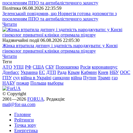
Полiтика
06.08.2026 22:35:59
Зеленський повідомив, що Норвегія готова допомогти з
посиленням ППО та антибалістичного захисту
Читати
Надзвичайні події
06.08.2026 22:05:30
Жінка втратила дитину і здатність народжувати: у Києві
гінеколог приватної клініки отримала підозру
Читати
Теги
АТО
УПЦ
РФ
США
СБУ
Порошенко
Росія
коронавирус
Донбасс
Украина
ЕС
ДТП
Рада
Крым
Кабмин
Киев
НБУ
ООС
ГПУ
суд
війна в Україні
санкции
війна
Путин
Трамп
газ
НАБУ
пожар
Польша
выборы
© Copyright
2001—2026
FORUA
. Редакція:
mail@for-ua.com
Головне
Рейтинги
Точка зору
Енергетика