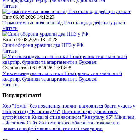
РФ продовжує терор цивільного судноплавства
Читати
Свiт
06.08.2026 14:12:29
Трамп вимагає пояснень від Гегсета щодо дефіциту ракет
Читати
Війна
06.08.2026 13:50:28
Сили оборони уразили два НПЗ у РФ
Читати
Суспiльство
06.08.2026 13:13:08
У екскомандувача логістики Повітряних сил знайшли 6
квартир, будинки та апартаменти в Буковелі
Читати
Популярнi статтi
Хор "Гомін" без пояснення причин відмовився брати участь у
концерті від "Кварталу 95"
Портнов перед убивством
зустрічався в Києві зі співвласником "Кварталу-95" Міндічем,
- Железняк
Сайт Житомирского облсовета атаковали и
разместили фейковое сообщение об эвакуации