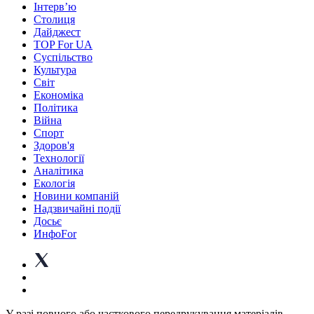
Інтерв’ю
Столиця
Дайджест
TOP For UA
Суспiльство
Культура
Світ
Економіка
Політика
Війна
Спорт
Здоров'я
Технології
Аналітика
Екологія
Новини компаній
Надзвичайні події
Досьє
ИнфоFor
У разі повного або часткового передрукування матеріалів