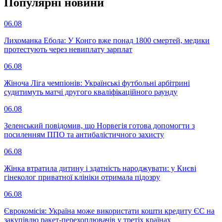
Популярнi новини
06.08
Лихоманка Ебола: У Конго вже понад 1800 смертей, медики
протестують через невиплату зарплат
06.08
Жіноча Ліга чемпіонів: Українські футбольні арбітрині
судитимуть матчі другого кваліфікаційного раунду
06.08
Зеленський повідомив, що Норвегія готова допомогти з
посиленням ППО та антибалістичного захисту
06.08
Жінка втратила дитину і здатність народжувати: у Києві
гінеколог приватної клініки отримала підозру
06.08
Єврокомісія: Україна може використати кошти кредиту ЄС на
закупівлю ракет-перехоплювачів у третіх країнах