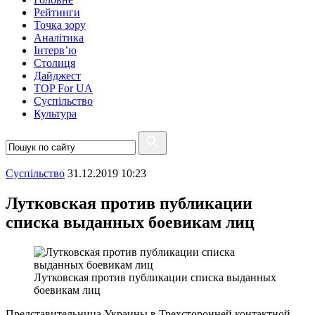
Рейтинги
Точка зору
Аналітика
Інтерв’ю
Столиця
Дайджест
TOP For UA
Суспiльство
Культура
Суспiльство
31.12.2019 10:23
Лутковская против публикации
списка выданных боевикам лиц
Лутковская против публикации списка выданных
боевикам лиц
Представительница Украины в Трехсторонней контактной