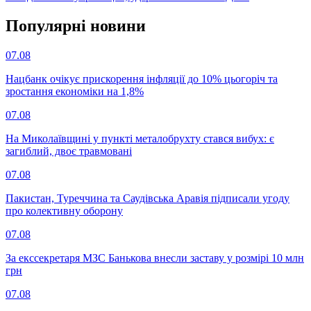
Популярнi новини
07.08
Нацбанк очікує прискорення інфляції до 10% цьогоріч та
зростання економіки на 1,8%
07.08
На Миколаївщині у пункті металобрухту стався вибух: є
загиблий, двоє травмовані
07.08
Пакистан, Туреччина та Саудівська Аравія підписали угоду
про колективну оборону
07.08
За екссекретаря МЗС Банькова внесли заставу у розмірі 10 млн
грн
07.08