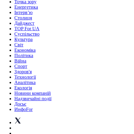
Точка зору
Енергетика
Інтерв’ю
Столиця
Дайджест
TOP For UA
Суспiльство
Культура
Світ
Економіка
Політика
Війна
Спорт
Здоров'я
Технології
Аналітика
Екологія
Новини компаній
Надзвичайні події
Досьє
ИнфоFor