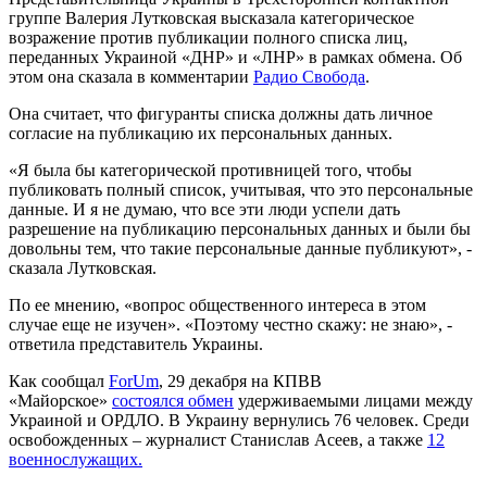
группе Валерия Лутковская высказала категорическое
возражение против публикации полного списка лиц,
переданных Украиной «ДНР» и «ЛНР» в рамках обмена. Об
этом она сказала в комментарии
Радио Свобода
.
Она считает, что фигуранты списка должны дать личное
согласие на публикацию их персональных данных.
«Я была бы категорической противницей того, чтобы
публиковать полный список, учитывая, что это персональные
данные. И я не думаю, что все эти люди успели дать
разрешение на публикацию персональных данных и были бы
довольны тем, что такие персональные данные публикуют», -
сказала Лутковская.
По ее мнению, «вопрос общественного интереса в этом
случае еще не изучен». «Поэтому честно скажу: не знаю», -
ответила представитель Украины.
Как сообщал
ForUm
, 29 декабря на КПВВ
«Майорское»
состоялся обмен
удерживаемыми лицами между
Украиной и ОРДЛО. В Украину вернулись 76 человек. Среди
освобожденных – журналист Станислав Асеев, а также
12
военнослужащих.