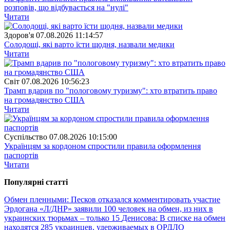
розповів, що відбувається на "нулі"
Читати
Здоров'я
07.08.2026 11:14:57
Солодощі, які варто їсти щодня, назвали медики
Читати
Свiт
07.08.2026 10:56:23
Трамп вдарив по "пологовому туризму": хто втратить право
на громадянство США
Читати
Суспiльство
07.08.2026 10:15:00
Українцям за кордоном спростили правила оформлення
паспортів
Читати
Популярнi статтi
Обмен пленными: Песков отказался комментировать участие
Эрдогана
«Л/ДНР» заявили 100 человек на обмен, из них в
украинских тюрьмах – только 15
Денисова: В списке на обмен
находятся 285 украинцев, удерживаемых в ОРДЛО