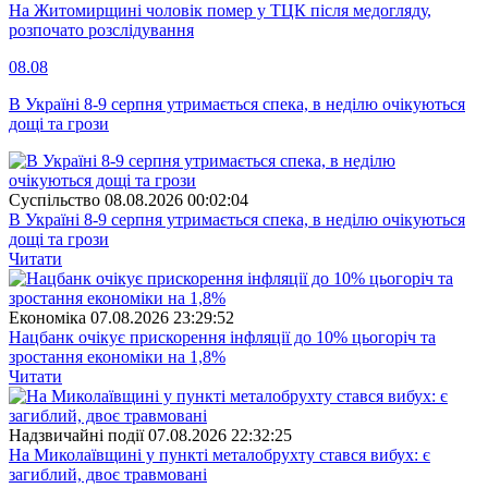
На Житомирщині чоловік помер у ТЦК після медогляду,
розпочато розслідування
08.08
В Україні 8-9 серпня утримається спека, в неділю очікуються
дощі та грози
Суспiльство
08.08.2026 00:02:04
В Україні 8-9 серпня утримається спека, в неділю очікуються
дощі та грози
Читати
Економіка
07.08.2026 23:29:52
Нацбанк очікує прискорення інфляції до 10% цьогоріч та
зростання економіки на 1,8%
Читати
Надзвичайні події
07.08.2026 22:32:25
На Миколаївщині у пункті металобрухту стався вибух: є
загиблий, двоє травмовані