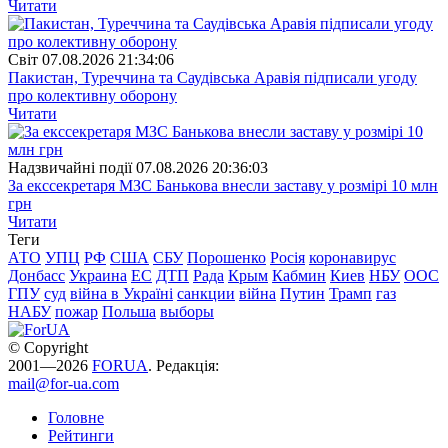
Читати
Свiт
07.08.2026 21:34:06
Пакистан, Туреччина та Саудівська Аравія підписали угоду
про колективну оборону
Читати
Надзвичайні події
07.08.2026 20:36:03
За екссекретаря МЗС Банькова внесли заставу у розмірі 10 млн
грн
Читати
Теги
АТО
УПЦ
РФ
США
СБУ
Порошенко
Росія
коронавирус
Донбасс
Украина
ЕС
ДТП
Рада
Крым
Кабмин
Киев
НБУ
ООС
ГПУ
суд
війна в Україні
санкции
війна
Путин
Трамп
газ
НАБУ
пожар
Польша
выборы
© Copyright
2001—2026
FORUA
. Редакція:
mail@for-ua.com
Головне
Рейтинги