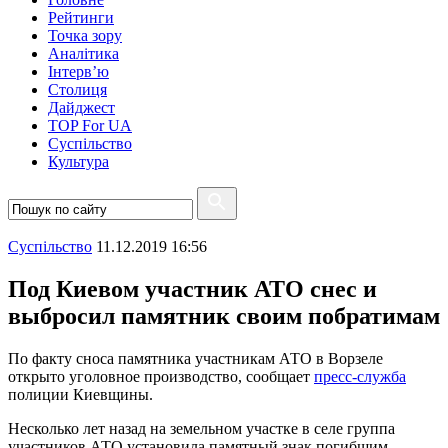
Рейтинги
Точка зору
Аналітика
Інтерв’ю
Столиця
Дайджест
TOP For UA
Суспiльство
Культура
Суспiльство
11.12.2019 16:56
Под Киевом участник АТО снес и
выбросил памятник своим побратимам
По факту сноса памятника участникам АТО в Ворзеле
открыто уголовное производство, сообщает
пресс-служба
полиции Киевщины.
Несколько лет назад на земельном участке в селе группа
участников АТО установила памятный знак погибшим