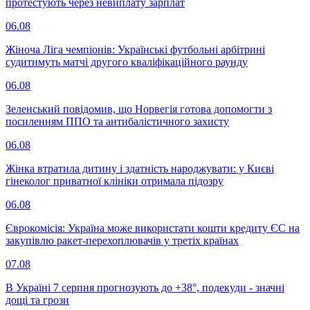
протестують через невиплату зарплат
06.08
Жіноча Ліга чемпіонів: Українські футбольні арбітрині
судитимуть матчі другого кваліфікаційного раунду
06.08
Зеленський повідомив, що Норвегія готова допомогти з
посиленням ППО та антибалістичного захисту
06.08
Жінка втратила дитину і здатність народжувати: у Києві
гінеколог приватної клініки отримала підозру
06.08
Єврокомісія: Україна може використати кошти кредиту ЄС на
закупівлю ракет-перехоплювачів у третіх країнах
07.08
В Україні 7 серпня прогнозують до +38°, подекуди - значні
дощі та грози