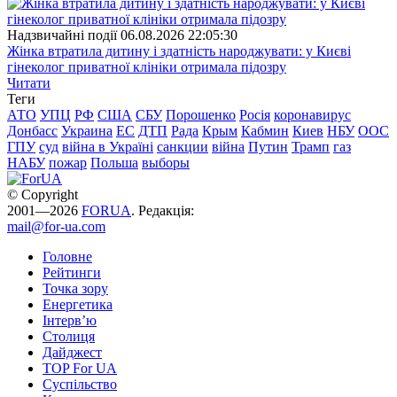
Надзвичайні події
06.08.2026 22:05:30
Жінка втратила дитину і здатність народжувати: у Києві
гінеколог приватної клініки отримала підозру
Читати
Теги
АТО
УПЦ
РФ
США
СБУ
Порошенко
Росія
коронавирус
Донбасс
Украина
ЕС
ДТП
Рада
Крым
Кабмин
Киев
НБУ
ООС
ГПУ
суд
війна в Україні
санкции
війна
Путин
Трамп
газ
НАБУ
пожар
Польша
выборы
© Copyright
2001—2026
FORUA
. Редакція:
mail@for-ua.com
Головне
Рейтинги
Точка зору
Енергетика
Інтерв’ю
Столиця
Дайджест
TOP For UA
Суспiльство