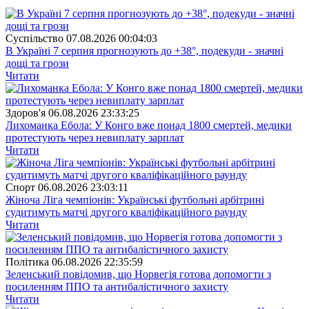
Суспiльство
07.08.2026 00:04:03
В Україні 7 серпня прогнозують до +38°, подекуди - значні
дощі та грози
Читати
Здоров'я
06.08.2026 23:33:25
Лихоманка Ебола: У Конго вже понад 1800 смертей, медики
протестують через невиплату зарплат
Читати
Спорт
06.08.2026 23:03:11
Жіноча Ліга чемпіонів: Українські футбольні арбітрині
судитимуть матчі другого кваліфікаційного раунду
Читати
Полiтика
06.08.2026 22:35:59
Зеленський повідомив, що Норвегія готова допомогти з
посиленням ППО та антибалістичного захисту
Читати