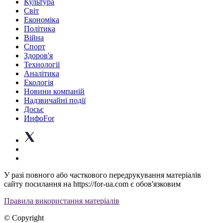
Культура
Світ
Економіка
Політика
Війна
Спорт
Здоров'я
Технології
Аналітика
Екологія
Новини компаній
Надзвичайні події
Досьє
ИнфоFor
У разі повного або часткового передрукування матеріалів
сайту посилання на https://for-ua.com є обов'язковим
Правила використання матеріалів
© Copyright