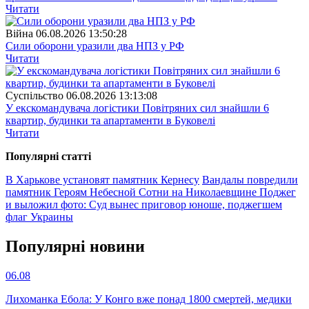
Читати
Війна
06.08.2026 13:50:28
Сили оборони уразили два НПЗ у РФ
Читати
Суспiльство
06.08.2026 13:13:08
У екскомандувача логістики Повітряних сил знайшли 6
квартир, будинки та апартаменти в Буковелі
Читати
Популярнi статтi
В Харькове установят памятник Кернесу
Вандалы повредили
памятник Героям Небесной Сотни на Николаевщине
Поджег
и выложил фото: Суд вынес приговор юноше, поджегшем
флаг Украины
Популярнi новини
06.08
Лихоманка Ебола: У Конго вже понад 1800 смертей, медики