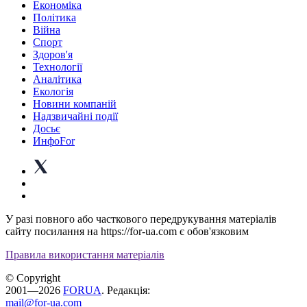
Економіка
Політика
Війна
Спорт
Здоров'я
Технології
Аналітика
Екологія
Новини компаній
Надзвичайні події
Досьє
ИнфоFor
У разі повного або часткового передрукування матеріалів
сайту посилання на https://for-ua.com є обов'язковим
Правила використання матеріалів
© Copyright
2001—2026
FORUA
. Редакція:
mail@for-ua.com