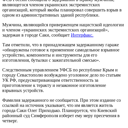
являющегося членом украинских экстремистских
организаций, который якобы планировал совершить взрыв в
одном из административных зданий республики.
Мужчина, являющийся приверженцем нацистской идеологии
и членом «украинских экстремистских организаций»,
задержан в городе Саки, сообщает
Интерфакс.
Там отметили, что в принадлежащем задержанному гараже
«обнаружены готовое к применение самодельное взрывное
устройство, компоненты и инструменты для его
изготовления, бутылки с зажигательной смесью».
Следственным управлением УФСБ по республике Крым и
городу Севастополю возбуждено уголовное дело по статьям
УК РФ, предусматривающим ответственность за
приготовление к теракту и незаконное изготовление
взрывных устройств.
Фамилия задержанного не сообщается. При этом издание со
ссылкой на источник указывает, что им является житель
города Саки Олег Приходько. Планируется, что Киевский
районный суд Симферополя изберет ему меру пресечения в
четверг.