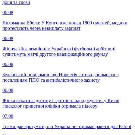
дощі та грози
06.08
Лихоманка Ебола: У Конго вже понад 1800 смертей, медики
протестують через невиплату зарплат
06.08
Жіноча Ліга чемпіонів: Українські футбольні арбітрині
судитимуть матчі другого кваліфікаційного раунду
06.08
Зеленський повідомив, що Норвегія готова допомогти з
посиленням ППО та антибалістичного захисту
06.08
Жінка втратила дитину і здатність народжувати: у Києві
гінеколог приватної клініки отримала підозру
07.08
Трамп дав зрозуміти, що Україна не отримає ракети для Patriot