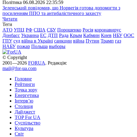
Полiтика
06.08.2026 22:35:59
Зеленський повідомив, що Норвегія готова допомогти з
посиленням ППО та антибалістичного захисту
Читати
Теги
АТО
УПЦ
РФ
США
СБУ
Порошенко
Росія
коронавирус
Донбасс
Украина
ЕС
ДТП
Рада
Крым
Кабмин
Киев
НБУ
ООС
ГПУ
суд
війна в Україні
санкции
війна
Путин
Трамп
газ
НАБУ
пожар
Польша
выборы
© Copyright
2001—2026
FORUA
. Редакція:
mail@for-ua.com
Головне
Рейтинги
Точка зору
Енергетика
Інтерв’ю
Столиця
Дайджест
TOP For UA
Суспiльство
Культура
Світ