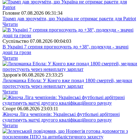
Головне
07.08.2026 06:31:34
Трамп дав зрозуміти, що Україна не отримає ракети для Patriot
Читати
Суспiльство
07.08.2026 00:04:03
В Україні 7 серпня прогнозують до +38°, подекуди - значні
дощі та грози
Читати
Здоров'я
06.08.2026 23:33:25
Лихоманка Ебола: У Конго вже понад 1800 смертей, медики
протестують через невиплату зарплат
Читати
Спорт
06.08.2026 23:03:11
Жіноча Ліга чемпіонів: Українські футбольні арбітрині
судитимуть матчі другого кваліфікаційного раунду
Читати