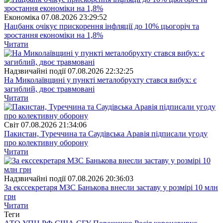
Економіка
07.08.2026 23:29:52
Нацбанк очікує прискорення інфляції до 10% цьогоріч та
зростання економіки на 1,8%
Читати
Надзвичайні події
07.08.2026 22:32:25
На Миколаївщині у пункті металобрухту стався вибух: є
загиблий, двоє травмовані
Читати
Свiт
07.08.2026 21:34:06
Пакистан, Туреччина та Саудівська Аравія підписали угоду
про колективну оборону
Читати
Надзвичайні події
07.08.2026 20:36:03
За екссекретаря МЗС Банькова внесли заставу у розмірі 10 млн
грн
Читати
Теги