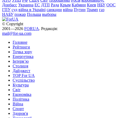
АТО
УПЦ
РФ
США
СБУ
Порошенко
Росія
коронавирус
Донбасс
Украина
ЕС
ДТП
Рада
Крым
Кабмин
Киев
НБУ
ООС
ГПУ
суд
війна в Україні
санкции
війна
Путин
Трамп
газ
НАБУ
пожар
Польша
выборы
© Copyright
2001—2026
FORUA
. Редакція:
mail@for-ua.com
Головне
Рейтинги
Точка зору
Енергетика
Інтерв’ю
Столиця
Дайджест
TOP For UA
Суспiльство
Культура
Світ
Економіка
Політика
Війна
Спорт
Здоров'я