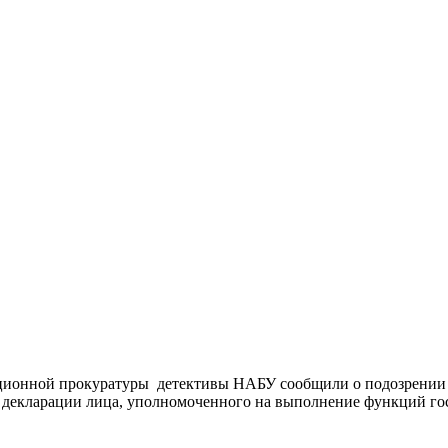
ционной прокуратуры детективы НАБУ сообщили о подозрении
декларации лица, уполномоченного на выполнение функций госу