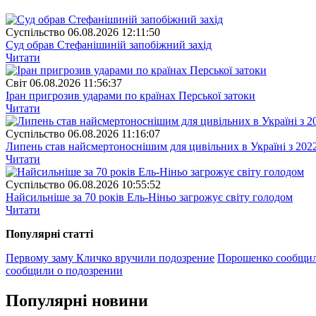
Суспiльство
06.08.2026 12:11:50
Суд обрав Стефанішиній запобіжний захід
Читати
Свiт
06.08.2026 11:56:37
Іран пригрозив ударами по країнах Перської затоки
Читати
Суспiльство
06.08.2026 11:16:07
Липень став найсмертоноснішим для цивільних в Україні з 202
Читати
Суспiльство
06.08.2026 10:55:52
Найсильніше за 70 років Ель-Ніньо загрожує світу голодом
Читати
Популярнi статтi
Первому заму Кличко вручили подозрение
Порошенко сообщили
сообщили о подозрении
Популярнi новини