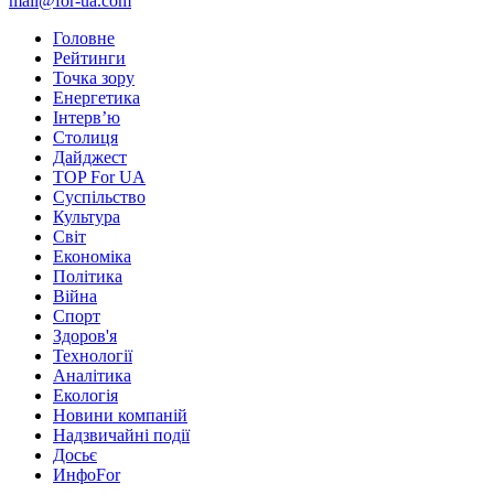
mail@for-ua.com
Головне
Рейтинги
Точка зору
Енергетика
Інтерв’ю
Столиця
Дайджест
TOP For UA
Суспiльство
Культура
Світ
Економіка
Політика
Війна
Спорт
Здоров'я
Технології
Аналітика
Екологія
Новини компаній
Надзвичайні події
Досьє
ИнфоFor