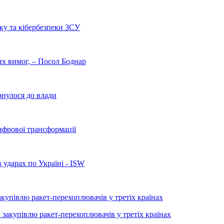
ку та кібербезпеки ЗСУ
них вимог, – Посол Боднар
рнулося до влади
ифрової трансформації
 ударах по Україні - ISW
купівлю ракет-перехоплювачів у третіх країнах