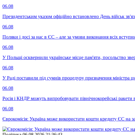
06.08
Президентським указом офіційно встановлено День військ зв'яз
06.08
Поляки і досі за нас в ЄС – але за умови виконання всіх вступ
06.08
У Польщі осквернили українське місце пам'яти, посольство зве
06.08
У Раді поставили під сумнів процедуру призначення міністра ц
06.08
Росія і КНДР можуть випробовувати північнокорейські ракети в
06.08
Єврокомісія: Україна може використати кошти кредиту ЄС на за
Полiтика
06.08.2026 21:36:43