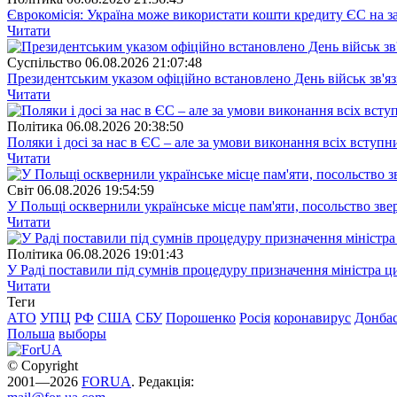
Єврокомісія: Україна може використати кошти кредиту ЄС на за
Читати
Суспiльство
06.08.2026 21:07:48
Президентським указом офіційно встановлено День військ зв'яз
Читати
Полiтика
06.08.2026 20:38:50
Поляки і досі за нас в ЄС – але за умови виконання всіх вступ
Читати
Свiт
06.08.2026 19:54:59
У Польщі осквернили українське місце пам'яти, посольство зве
Читати
Полiтика
06.08.2026 19:01:43
У Раді поставили під сумнів процедуру призначення міністра ц
Читати
Теги
АТО
УПЦ
РФ
США
СБУ
Порошенко
Росія
коронавирус
Донба
Польша
выборы
© Copyright
2001—2026
FORUA
. Редакція: