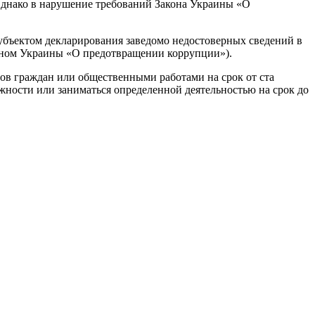
Однако в нарушение требований Закона Украины «О
убъектом декларирования заведомо недостоверных сведений в
оном Украины «О предотвращении коррупции»).
дов граждан или общественными работами на срок от ста
лжности или заниматься определенной деятельностью на срок до