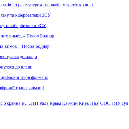
купівлю ракет-перехоплювачів у третіх країнах
ку та кібербезпеки ЗСУ
них вимог, – Посол Боднар
рнулося до влади
ифрової трансформації
сс
Украина
ЕС
ДТП
Рада
Крым
Кабмин
Киев
НБУ
ООС
ГПУ
суд