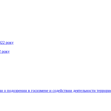
2 року
 о подозрении в госизмене и содействии деятельности террори