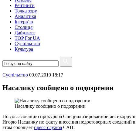
Рейтинги
Точка зору
Аналітика
Інтерв’ю
Столиця
Дайджест
TOP For UA
Суспiльство
Культура
Суспiльство
09.07.2019 18:17
Насалику сообщено о подозрении
Насалику сообщено о подозрении
По согласованию прокурора Специализированной антикорруп
Игорю Насалику по факту внесения недостоверных сведений в 
этом сообщает
пресс-служба
САП.