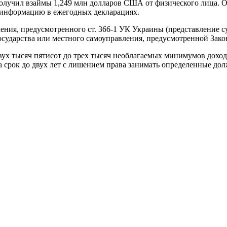
получил взаймы 1,249 млн долларов США от физического лица. 
 информацию в ежегодных декларациях.
ния, предусмотренного ст. 366-1 УК Украины (представление с
сударства или местного самоуправления, предусмотренной Зак
двух тысяч пятисот до трех тысяч необлагаемых минимумов дохо
а срок до двух лет с лишением права занимать определенные до