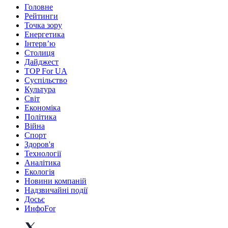
Головне
Рейтинги
Точка зору
Енергетика
Інтерв’ю
Столиця
Дайджест
TOP For UA
Суспiльство
Культура
Світ
Економіка
Політика
Війна
Спорт
Здоров'я
Технології
Аналітика
Екологія
Новини компаній
Надзвичайні події
Досьє
ИнфоFor