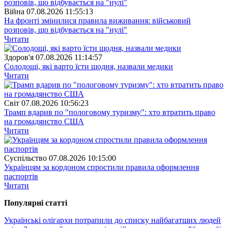
Війна
07.08.2026 11:55:13
На фронті змінилися правила виживання: військовий
розповів, що відбувається на "нулі"
Читати
Здоров'я
07.08.2026 11:14:57
Солодощі, які варто їсти щодня, назвали медики
Читати
Свiт
07.08.2026 10:56:23
Трамп вдарив по "пологовому туризму": хто втратить право
на громадянство США
Читати
Суспiльство
07.08.2026 10:15:00
Українцям за кордоном спростили правила оформлення
паспортів
Читати
Популярнi статтi
Українські олігархи потрапили до списку найбагатших людей