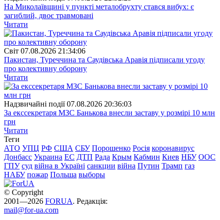
На Миколаївщині у пункті металобрухту стався вибух: є
загиблий, двоє травмовані
Читати
Свiт
07.08.2026 21:34:06
Пакистан, Туреччина та Саудівська Аравія підписали угоду
про колективну оборону
Читати
Надзвичайні події
07.08.2026 20:36:03
За екссекретаря МЗС Банькова внесли заставу у розмірі 10 млн
грн
Читати
Теги
АТО
УПЦ
РФ
США
СБУ
Порошенко
Росія
коронавирус
Донбасс
Украина
ЕС
ДТП
Рада
Крым
Кабмин
Киев
НБУ
ООС
ГПУ
суд
війна в Україні
санкции
війна
Путин
Трамп
газ
НАБУ
пожар
Польша
выборы
© Copyright
2001—2026
FORUA
. Редакція:
mail@for-ua.com