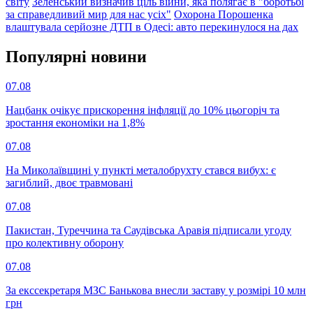
світу
Зеленський визначив ціль війни, яка полягає в "боротьбі
за справедливий мир для нас усіх"
Охорона Порошенка
влаштувала серйозне ДТП в Одесі: авто перекинулося на дах
Популярнi новини
07.08
Нацбанк очікує прискорення інфляції до 10% цьогоріч та
зростання економіки на 1,8%
07.08
На Миколаївщині у пункті металобрухту стався вибух: є
загиблий, двоє травмовані
07.08
Пакистан, Туреччина та Саудівська Аравія підписали угоду
про колективну оборону
07.08
За екссекретаря МЗС Банькова внесли заставу у розмірі 10 млн
грн