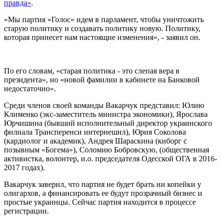
правда»
.
«Мы партия «Голос» идем в парламент, чтобы уничтожить
старую политику и создавать политику новую. Политику,
которая принесет нам настоящие изменения», - заявил он.
По его словам, «старая политика - это слепая вера в
президента», но «новой фамилии в кабинете на Банковой
недостаточно».
Среди членов своей команды Вакарчук представил: Юлию
Клименко (экс-заместитель министра экономики), Ярослава
Юрчишина (бывший исполнительный директор украинского
филиала Трансперенси интернешнл), Юрия Соколова
(кардиолог и академик), Андрея Шараскина (киборг с
позывным «Богема»), Соломию Бобровскую, (общественная
активистка, волонтер, и.о. председателя Одесской ОГА в 2016-
2017 годах).
Вакарчук заверил, что партия не будет брать ни копейки у
олигархов, а финансировать ее будут прозрачный бизнес и
простые украинцы. Сейчас партия находится в процессе
регистрации.