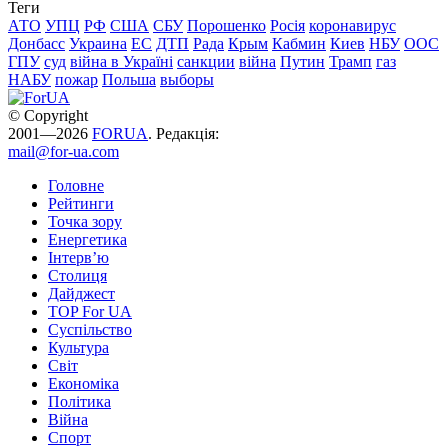
Теги
АТО
УПЦ
РФ
США
СБУ
Порошенко
Росія
коронавирус
Донбасс
Украина
ЕС
ДТП
Рада
Крым
Кабмин
Киев
НБУ
ООС
ГПУ
суд
війна в Україні
санкции
війна
Путин
Трамп
газ
НАБУ
пожар
Польша
выборы
© Copyright
2001—2026
FORUA
. Редакція:
mail@for-ua.com
Головне
Рейтинги
Точка зору
Енергетика
Інтерв’ю
Столиця
Дайджест
TOP For UA
Суспiльство
Культура
Світ
Економіка
Політика
Війна
Спорт