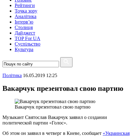
Рейтинги
Точка зору
Аналітика
Інтерв’ю
Столиця
Дайджест
TOP For UA
Суспiльство
Культура
Полiтика
16.05.2019 12:25
Вакарчук презентовал свою партию
Вакарчук презентовал свою партию
Музыкант Святослав Вакарчук заявил о создании
политической партии «Голос».
Об этом он заявил в четверг в Киеве, сообщает
«Украинская