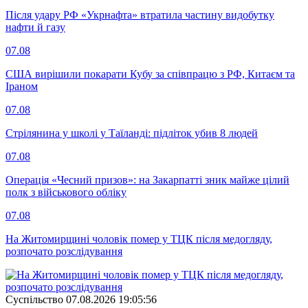
Після удару РФ «Укрнафта» втратила частину видобутку
нафти й газу
07.08
США вирішили покарати Кубу за співпрацю з РФ, Китаєм та
Іраном
07.08
Стрілянина у школі у Таїланді: підліток убив 8 людей
07.08
Операція «Чесний призов»: на Закарпатті зник майже цілий
полк з військового обліку
07.08
На Житомирщині чоловік помер у ТЦК після медогляду,
розпочато розслідування
Суспiльство
07.08.2026 19:05:56