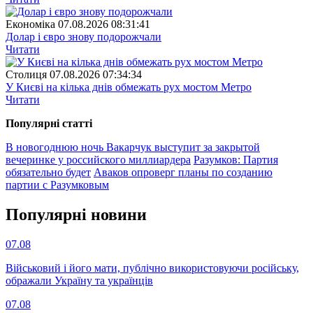
Економіка
07.08.2026 08:31:41
Долар і євро знову подорожчали
Читати
Столиця
07.08.2026 07:34:34
У Києві на кілька днів обмежать рух мостом Метро
Читати
Популярнi статтi
В новогоднюю ночь Вакарчук выступит за закрытой
вечеринке у российского миллиардера
Разумков: Партия
обязательно будет
Аваков опроверг планы по созданию
партии с Разумковым
Популярнi новини
07.08
Військовий і його мати, публічно використовуючи російську,
ображали Україну та українців
07.08