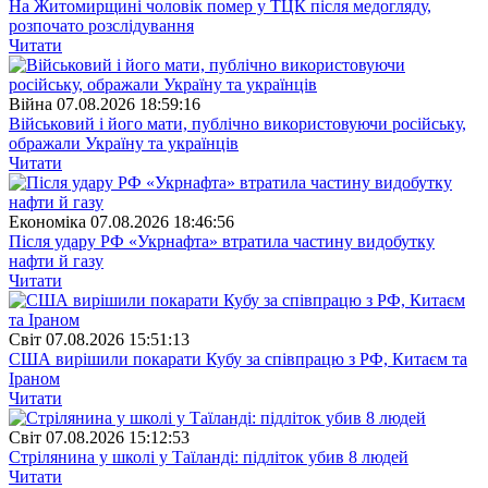
На Житомирщині чоловік помер у ТЦК після медогляду,
розпочато розслідування
Читати
Війна
07.08.2026 18:59:16
Військовий і його мати, публічно використовуючи російську,
ображали Україну та українців
Читати
Економіка
07.08.2026 18:46:56
Після удару РФ «Укрнафта» втратила частину видобутку
нафти й газу
Читати
Свiт
07.08.2026 15:51:13
США вирішили покарати Кубу за співпрацю з РФ, Китаєм та
Іраном
Читати
Свiт
07.08.2026 15:12:53
Стрілянина у школі у Таїланді: підліток убив 8 людей
Читати