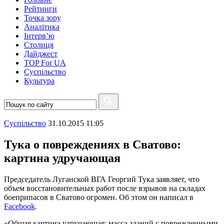
Рейтинги
Точка зору
Аналітика
Інтерв’ю
Столиця
Дайджест
TOP For UA
Суспiльство
Культура
Суспiльство
31.10.2015 11:05
Тука о повреждениях в Сватово:
картина удручающая
Председатель Луганской ВГА Георгий Тука заявляет, что
объем восстановительных работ после взрывов на складах
боеприпасов в Сватово огромен. Об этом он написал в
Facebook
.
«Общая картина удручающая: масса зданий с поврежденными