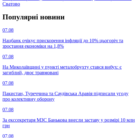
Сватово
Популярнi новини
07.08
Нацбанк очікує прискорення інфляції до 10% цьогоріч та
зростання економіки на 1,8%
07.08
На Миколаївщині у пункті металобрухту стався вибух: є
загиблий, двоє травмовані
07.08
Пакистан, Туреччина та Саудівська Аравія підписали угоду
про колективну оборону
07.08
За екссекретаря МЗС Банькова внесли заставу у розмірі 10 млн
грн
07.08