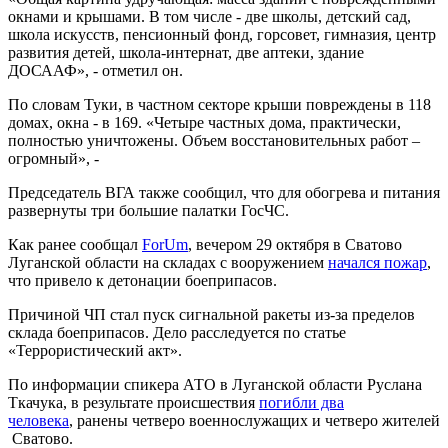
окнами и крышами. В том числе - две школы, детский сад,
школа искусств, пенсионный фонд, горсовет, гимназия, центр
развития детей, школа-интернат, две аптеки, здание
ДОСААФ», - отметил он.
По словам Туки, в частном секторе крыши повреждены в 118
домах, окна - в 169. «Четыре частных дома, практически,
полностью уничтожены. Объем восстановительных работ –
огромный», -
Председатель ВГА также сообщил, что для обогрева и питания
развернуты три большие палатки ГосЧС.
Как ранее сообщал
ForUm
, вечером 29 октября в Сватово
Луганской области на складах с вооружением
начался пожар
,
что привело к детонации боеприпасов.
Причиной ЧП стал пуск сигнальной ракеты из-за пределов
склада боеприпасов. Дело расследуется по статье
«Террористический акт».
По информации спикера АТО в Луганской области Руслана
Ткачука, в результате происшествия
погибли два
человека
, ранены четверо военнослужащих и четверо жителей
Сватово.