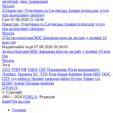
загиблий, двоє травмовані
Читати
Свiт
07.08.2026 21:34:06
Пакистан, Туреччина та Саудівська Аравія підписали угоду
про колективну оборону
Читати
Надзвичайні події
07.08.2026 20:36:03
За екссекретаря МЗС Банькова внесли заставу у розмірі 10 млн
грн
Читати
Теги
АТО
УПЦ
РФ
США
СБУ
Порошенко
Росія
коронавирус
Донбасс
Украина
ЕС
ДТП
Рада
Крым
Кабмин
Киев
НБУ
ООС
ГПУ
суд
війна в Україні
санкции
війна
Путин
Трамп
газ
НАБУ
пожар
Польша
выборы
© Copyright
2001—2026
FORUA
. Редакція:
mail@for-ua.com
Головне