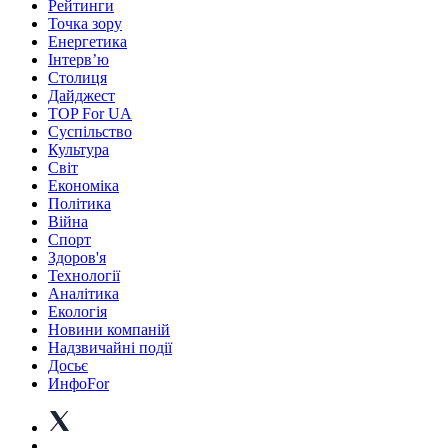
Рейтинги
Точка зору
Енергетика
Інтерв’ю
Столиця
Дайджест
TOP For UA
Суспiльство
Культура
Світ
Економіка
Політика
Війна
Спорт
Здоров'я
Технології
Аналітика
Екологія
Новини компаній
Надзвичайні події
Досьє
ИнфоFor