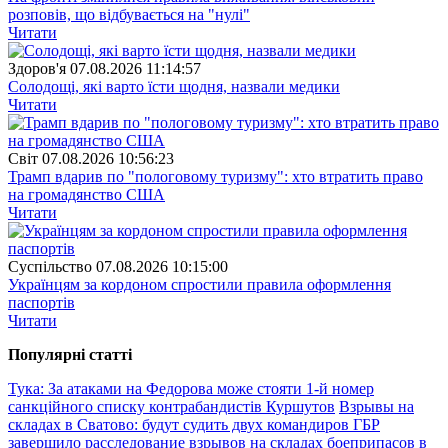
розповів, що відбувається на "нулі"
Читати
Здоров'я
07.08.2026 11:14:57
Солодощі, які варто їсти щодня, назвали медики
Читати
Свiт
07.08.2026 10:56:23
Трамп вдарив по "пологовому туризму": хто втратить право
на громадянство США
Читати
Суспiльство
07.08.2026 10:15:00
Українцям за кордоном спростили правила оформлення
паспортів
Читати
Популярнi статтi
Тука: За атаками на Федорова може стояти 1-й номер
санкційного списку контрабандистів Куршутов
Взрывы на
складах в Сватово: будут судить двух командиров
ГБР
завершило расследование взрывов на складах боеприпасов в