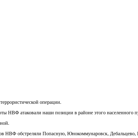
итеррористической операции.
хоты НВФ атаковали наши позиции в районе этого населенного пу
нной.
етов НВФ обстреляли Попасную, Юнокоммунаровск, Дебальцево, 