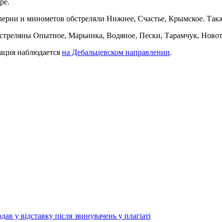
ре.
ерии и минометов обстреляли Нижнее, Счастье, Крымское. Такж
стреляны Опытное, Марьинка, Водяное, Пески, Тарамчук, Новот
ация наблюдается
на Дебальцевском направлении
.