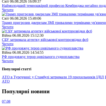
Свiт
06.08.2026 16:09:37
Наймолодший темношкірий професор Кембриджа негайно подав у
Читати
Свiт
06.08.2026 15:49:06
Трамп пригрозив джерелам ЗМІ тривалими термінами ув'язнен
Читати
Війна
06.08.2026 15:12:30
СБУ затримала агентку військової контррозвідки фсб
Читати
Війна
06.08.2026 14:54:55
РФ продовжує терор цивільного судноплавства
Читати
Популярнi статтi
АТО в Туреччині: у Стамбулі затримали 19 прихильників ІДІЛ
АТО
Популярнi новини
07.08