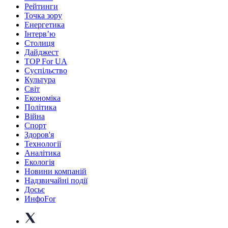
Рейтинги
Точка зору
Енергетика
Інтерв’ю
Столиця
Дайджест
TOP For UA
Суспiльство
Культура
Світ
Економіка
Політика
Війна
Спорт
Здоров'я
Технології
Аналітика
Екологія
Новини компаній
Надзвичайні події
Досьє
ИнфоFor