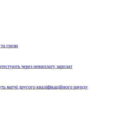
 та грози
тестують через невиплату зарплат
уть матчі другого кваліфікаційного раунду