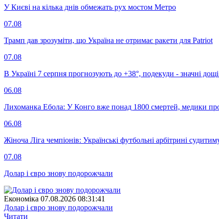
У Києві на кілька днів обмежать рух мостом Метро
07.08
Трамп дав зрозуміти, що Україна не отримає ракети для Patriot
07.08
В Україні 7 серпня прогнозують до +38°, подекуди - значні дощі
06.08
Лихоманка Ебола: У Конго вже понад 1800 смертей, медики про
06.08
Жіноча Ліга чемпіонів: Українські футбольні арбітрині судитим
07.08
Долар і євро знову подорожчали
Економіка
07.08.2026 08:31:41
Долар і євро знову подорожчали
Читати