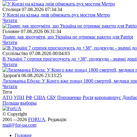
Столиця
07.08.2026 07:34:34
У Києві на кілька днів обмежать рух мостом Метро
Читати
Головне
07.08.2026 06:31:34
Трамп дав зрозуміти, що Україна не отримає ракети для Patriot
Читати
Суспiльство
07.08.2026 00:04:03
В Україні 7 серпня прогнозують до +38°, подекуди - значні дощі
Читати
Здоров'я
06.08.2026 23:33:25
Лихоманка Ебола: У Конго вже понад 1800 смертей, медики про
Читати
Теги
АТО
УПЦ
РФ
США
СБУ
Порошенко
Росія
коронавирус
Донба
Польша
выборы
© Copyright
2001—2026
FORUA
. Редакція:
mail@for-ua.com
Головне