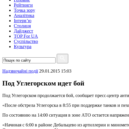
Рейтинги
Точка зору
Аналітика
Інтерв’ю
Столиця
Дайджест
TOP For UA
Суспiльство
Культура
Надзвичайні події
29.01.2015 15:03
Под Углегорском идет бой
Под Углегорском продолжается бой, сообщает пресс-центр ант
«После обстрела Углегорска в 8:55 при поддержке танков и пе
По состоянию на 14:00 ситуация в зоне АТО остается напряже
«Начиная с 6:00 в районе Дебальцево из артиллерии и мином