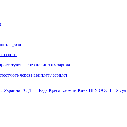
 та грози
тестують через невиплату зарплат
сс
Украина
ЕС
ДТП
Рада
Крым
Кабмин
Киев
НБУ
ООС
ГПУ
суд