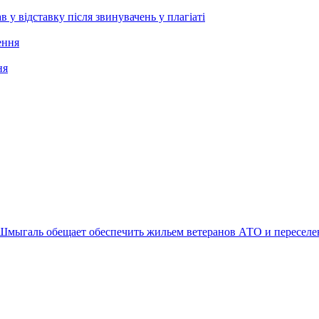
 відставку після звинувачень у плагіаті
ня
Шмыгаль обещает обеспечить жильем ветеранов АТО и переселен