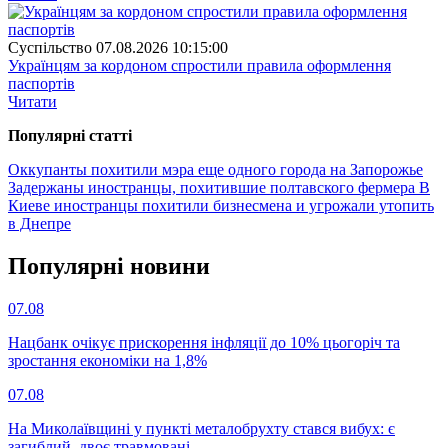
Суспiльство
07.08.2026 10:15:00
Українцям за кордоном спростили правила оформлення
паспортів
Читати
Популярнi статтi
Оккупанты похитили мэра еще одного города на Запорожье
Задержаны иностранцы, похитившие полтавского фермера
В
Киеве иностранцы похитили бизнесмена и угрожали утопить
в Днепре
Популярнi новини
07.08
Нацбанк очікує прискорення інфляції до 10% цьогоріч та
зростання економіки на 1,8%
07.08
На Миколаївщині у пункті металобрухту стався вибух: є
загиблий, двоє травмовані