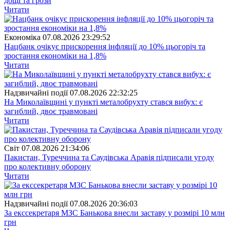
дощі та грози
Читати
Економіка
07.08.2026 23:29:52
Нацбанк очікує прискорення інфляції до 10% цьогоріч та
зростання економіки на 1,8%
Читати
Надзвичайні події
07.08.2026 22:32:25
На Миколаївщині у пункті металобрухту стався вибух: є
загиблий, двоє травмовані
Читати
Свiт
07.08.2026 21:34:06
Пакистан, Туреччина та Саудівська Аравія підписали угоду
про колективну оборону
Читати
Надзвичайні події
07.08.2026 20:36:03
За екссекретаря МЗС Банькова внесли заставу у розмірі 10 млн
грн