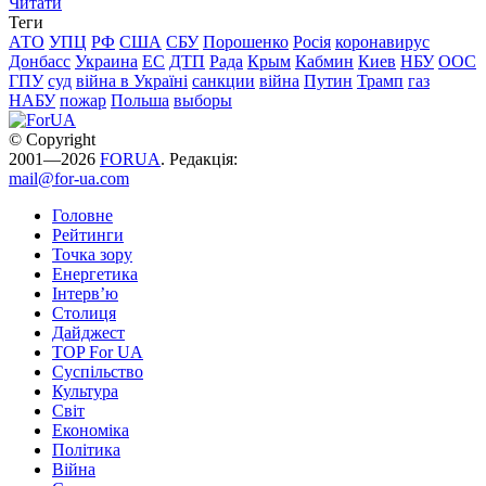
Читати
Теги
АТО
УПЦ
РФ
США
СБУ
Порошенко
Росія
коронавирус
Донбасс
Украина
ЕС
ДТП
Рада
Крым
Кабмин
Киев
НБУ
ООС
ГПУ
суд
війна в Україні
санкции
війна
Путин
Трамп
газ
НАБУ
пожар
Польша
выборы
© Copyright
2001—2026
FORUA
. Редакція:
mail@for-ua.com
Головне
Рейтинги
Точка зору
Енергетика
Інтерв’ю
Столиця
Дайджест
TOP For UA
Суспiльство
Культура
Світ
Економіка
Політика
Війна