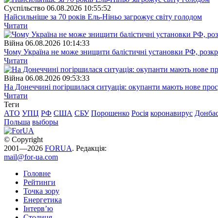
Суспiльство
06.08.2026 10:55:52
Найсильніше за 70 років Ель-Ніньо загрожує світу голодом
Читати
Війна
06.08.2026 10:14:33
Чому Україна не може знищити балістичні установки РФ, розк
Читати
Війна
06.08.2026 09:53:33
На Донеччині погіршилася ситуація: окупанти мають нове про
Читати
Теги
АТО
УПЦ
РФ
США
СБУ
Порошенко
Росія
коронавирус
Донба
Польша
выборы
© Copyright
2001—2026
FORUA
. Редакція:
mail@for-ua.com
Головне
Рейтинги
Точка зору
Енергетика
Інтерв’ю
Столиця