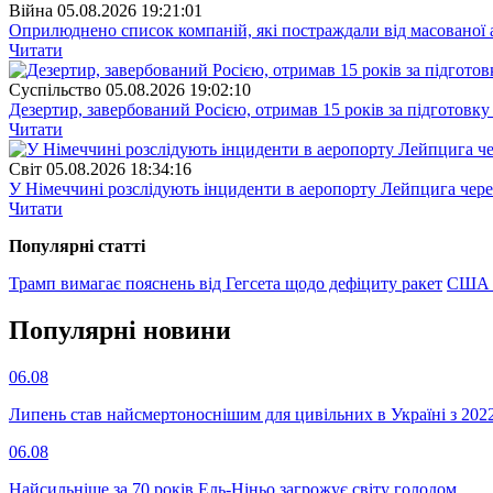
Війна
05.08.2026 19:21:01
Оприлюднено список компаній, які постраждали від масованої
Читати
Суспiльство
05.08.2026 19:02:10
Дезертир, завербований Росією, отримав 15 років за підготовку
Читати
Свiт
05.08.2026 18:34:16
У Німеччині розслідують інциденти в аеропорту Лейпцига через 
Читати
Популярнi статтi
Трамп вимагає пояснень від Гегсета щодо дефіциту ракет
США п
Популярнi новини
06.08
Липень став найсмертоноснішим для цивільних в Україні з 202
06.08
Найсильніше за 70 років Ель-Ніньо загрожує світу голодом