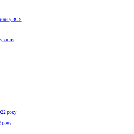
рили у ЗСУ
сування
2 року