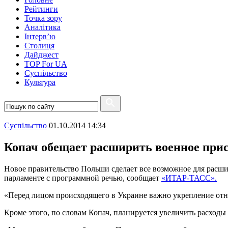
Рейтинги
Точка зору
Аналітика
Інтерв’ю
Столиця
Дайджест
TOP For UA
Суспiльство
Культура
Суспiльство
01.10.2014 14:34
Копач обещает расширить военное пр
Новое правительство Польши сделает все возможное для расши
парламенте с программной речью, сообщает
«ИТАР-ТАСС».
«Перед лицом происходящего в Украине важно укрепление отн
Кроме этого, по словам Копач, планируется увеличить расходы