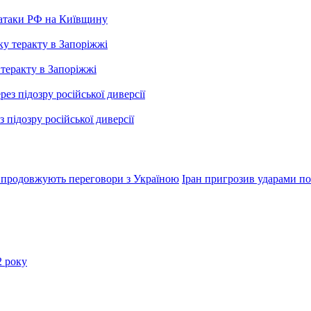
 атаки РФ на Київщину
 теракту в Запоріжжі
підозру російської диверсії
родовжують переговори з Україною
Іран пригрозив ударами по
2 року