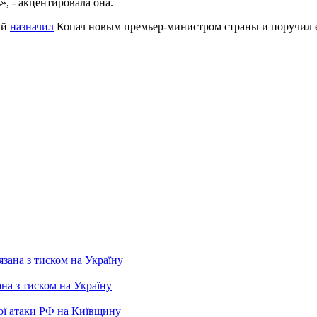
, - акцентировала она.
ий
назначил
Копач новым премьер-министром страны и поручил е
ана з тиском на Україну