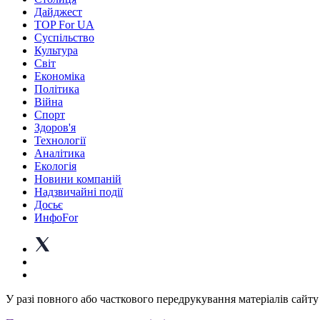
Дайджест
TOP For UA
Суспiльство
Культура
Світ
Економіка
Політика
Війна
Спорт
Здоров'я
Технології
Аналітика
Екологія
Новини компаній
Надзвичайні події
Досьє
ИнфоFor
У разі повного або часткового передрукування матеріалів сайту 