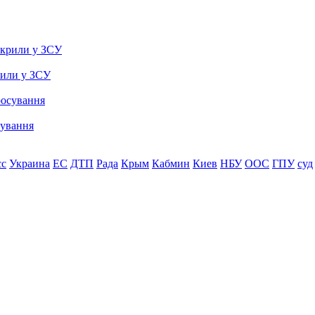
рили у ЗСУ
сування
сс
Украина
ЕС
ДТП
Рада
Крым
Кабмин
Киев
НБУ
ООС
ГПУ
суд