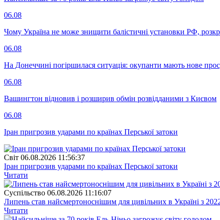
06.08
Чому Україна не може знищити балістичні установки РФ, розк
06.08
На Донеччині погіршилася ситуація: окупанти мають нове про
06.08
Вашингтон відновив і розширив обмін розвідданими з Києвом
06.08
Іран пригрозив ударами по країнах Перської затоки
Свiт
06.08.2026 11:56:37
Іран пригрозив ударами по країнах Перської затоки
Читати
Суспiльство
06.08.2026 11:16:07
Липень став найсмертоноснішим для цивільних в Україні з 202
Читати