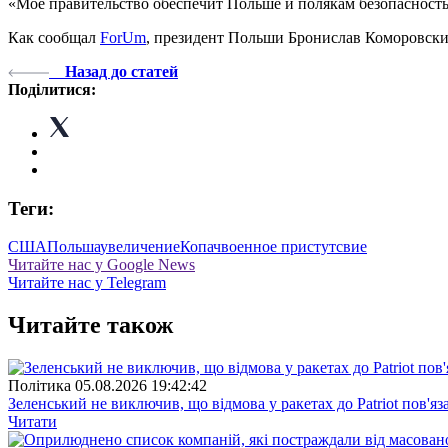
«Мое правительство обеспечит Польше и полякам безопасность»
Как сообщал
ForUm
, президент Польши Бронислав Коморовск
Назад до статей
Поділитися:
Теги:
США
Польша
увеличение
Копач
военное пристутсвие
Читайте нас у Google News
Читайте нас у Telegram
Читайте також
Полiтика
05.08.2026 19:42:42
Зеленський не виключив, що відмова у ракетах до Patriot пов'яз
Читати