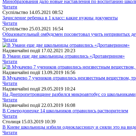
Минобразования дало новые наставления по воспитанию школ
Читати
Суспiльство
14.05.2021 08:52
Зачисление ребенка в 1 класс: какие нужны документы
Читати
Суспiльство
25.03.2021 16:54
Образовательный омбудсмен посоветовал учить непривитых д
Читати
Надзвичайні події
17.02.2021 20:23
В Умани еще две школьницы отравились «Дротаверином»
Читати
Надзвичайні події
13.09.2019 16:56
В Мукачево 7 учеников отравились неизвестным веществом, т
Читати
Надзвичайні події
29.05.2019 10:24
На Днепропетровщине разбился микроавтобус со школьниками
Читати
Надзвичайні події
22.03.2019 16:08
В Северодонецке 14 школьников отравились растворителем
Читати
Столиця
15.03.2019 10:39
В Киеве школьницы избили одноклассницу и сняли это на вид
Читати