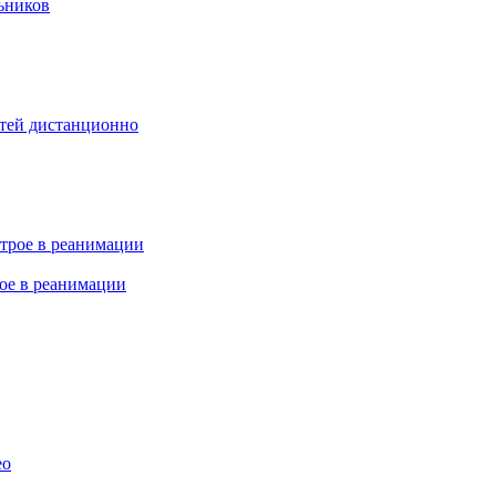
ьников
етей дистанционно
рое в реанимации
ео