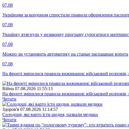
07.08
Українцям за кордоном спростили правила оформлення паспорт
07.08
Українку втягнули у незаконну програму сурогатного материнст
07.08
Можно ли установить автоматику на старые распашные ворота
07.08
На фронті змінилися правила виживання: військовий розповів, щ
Війна
07.08.2026 11:55:13
На фронті змінилися правила виживання: військовий розповів, щ
Читати
Здоров'я
07.08.2026 11:14:57
Солодощі, які варто їсти щодня, назвали медики
Читати