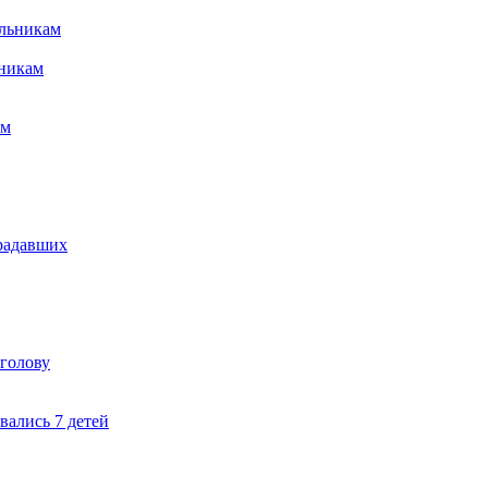
ьникам
ым
традавших
 голову
вались 7 детей