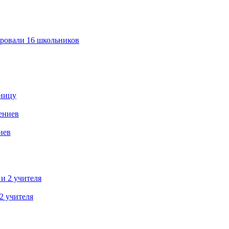
ировали 16 школьников
ьницу
иев
2 учителя