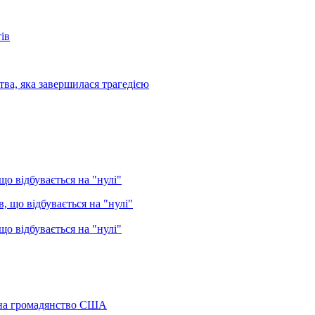
ів
ва, яка завершилася трагедією
о відбувається на "нулі"
о відбувається на "нулі"