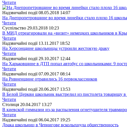
Читати
Надзвичайні події
08.05.2018 14:07
На Днепропетровщине во время линейки стало плохо 16 школ
Читати
Суспiльство
29.03.2018 10:23
В МИД отреагировали на «визит» немецких школьников в Кр
Читати
Надзвичайні події
13.11.2017 18:52
На Херсонщине школьницы устроили жестокую драку
Читати
Надзвичайні події
29.10.2017 12:44
На Харьковщине в ДТП попал автобус со школьниками: 9 пос
Читати
Надзвичайні події
07.09.2017 08:14
На Ривненщине отравились 16 первоклассников
Читати
Надзвичайні події
20.06.2017 13:53
В Белой Церкви школьник выстрелил из пистолета товарищу в
Читати
Столиця
20.04.2017 13:27
В киевской гимназии из-за распыления огнетушителя травмиро
Читати
Надзвичайні події
06.04.2017 19:25
Драка школьниц в Чернигове всколыхнула общественность