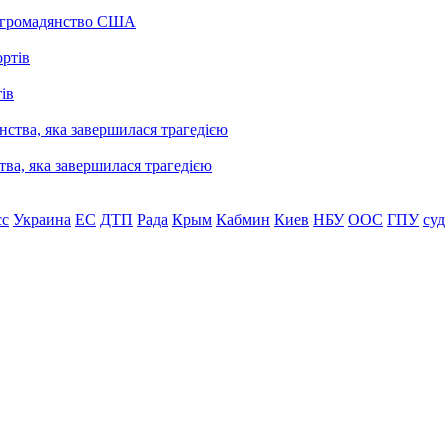
а громадянство США
ів
ва, яка завершилася трагедією
сс
Украина
ЕС
ДТП
Рада
Крым
Кабмин
Киев
НБУ
ООС
ГПУ
суд