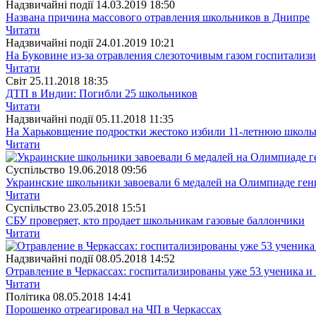
Надзвичайні події
14.03.2019 18:50
Названа причина массового отравления школьников в Днипре
Читати
Надзвичайні події
24.01.2019 10:21
На Буковине из-за отравления слезоточивым газом госпитализ
Читати
Свiт
25.11.2018 18:35
ДТП в Индии: Погибли 25 школьников
Читати
Надзвичайні події
05.11.2018 11:35
На Харьковщение подростки жестоко избили 11-летнюю школ
Читати
Суспiльство
19.06.2018 09:56
Украинские школьники завоевали 6 медалей на Олимпиаде ген
Читати
Суспiльство
23.05.2018 15:51
СБУ проверяет, кто продает школьникам газовые баллончики
Читати
Надзвичайні події
08.05.2018 14:52
Отравление в Черкассах: госпитализированы уже 53 ученика и 
Читати
Полiтика
08.05.2018 14:41
Порошенко отреагировал на ЧП в Черкассах