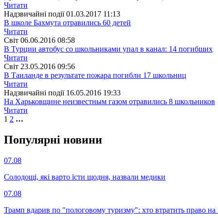
Читати
Надзвичайні події
01.03.2017 11:13
В школе Бахмута отравились 60 детей
Читати
Свiт
06.06.2016 08:58
В Турции автобус со школьниками упал в канал: 14 погибших
Читати
Свiт
23.05.2016 09:56
В Таиланде в результате пожара погибли 17 школьниц
Читати
Надзвичайні події
16.05.2016 19:33
На Харьковщине неизвестным газом отравились 8 школьников
Читати
1
2
…
Популярнi новини
07.08
Солодощі, які варто їсти щодня, назвали медики
07.08
Трамп вдарив по "пологовому туризму": хто втратить право н