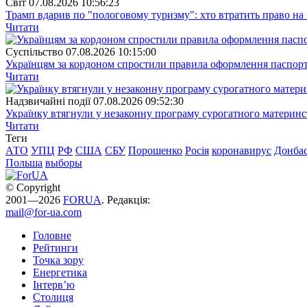
Свiт
07.08.2026 10:56:23
Трамп вдарив по "пологовому туризму": хто втратить право н
Читати
Суспiльство
07.08.2026 10:15:00
Українцям за кордоном спростили правила оформлення паспорт
Читати
Надзвичайні події
07.08.2026 09:52:30
Українку втягнули у незаконну програму сурогатного материнст
Читати
Теги
АТО
УПЦ
РФ
США
СБУ
Порошенко
Росія
коронавирус
Донба
Польша
выборы
© Copyright
2001—2026
FORUA
. Редакція:
mail@for-ua.com
Головне
Рейтинги
Точка зору
Енергетика
Інтерв’ю
Столиця