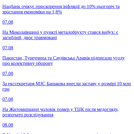
Нацбанк очікує прискорення інфляції до 10% цьогоріч та
зростання економіки на 1,8%
07.08
На Миколаївщині у пункті металобрухту стався вибух: є
загиблий, двоє травмовані
07.08
Пакистан, Туреччина та Саудівська Аравія підписали угоду
про колективну оборону
07.08
За екссекретаря МЗС Банькова внесли заставу у розмірі 10 млн
грн
07.08
На Житомирщині чоловік помер у ТЦК після медогляду,
розпочато розслідування
08.08