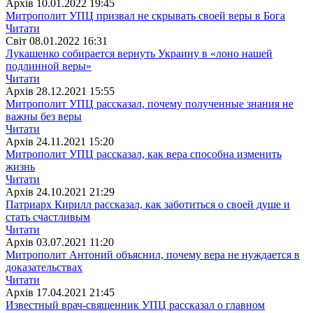
Архiв
10.01.2022 19:45
Митрополит УПЦ призвал не скрывать своей веры в Бога
Читати
Свiт
08.01.2022 16:31
Лукашенко собирается вернуть Украину в «лоно нашей
подлинной веры»
Читати
Архiв
28.12.2021 15:55
Митрополит УПЦ рассказал, почему полученные знания не
важны без веры
Читати
Архiв
24.11.2021 15:20
Митрополит УПЦ рассказал, как вера способна изменить
жизнь
Читати
Архiв
24.10.2021 21:29
Патриарх Кирилл рассказал, как заботиться о своей душе и
стать счастливым
Читати
Архiв
03.07.2021 11:20
Митрополит Антоний объяснил, почему вера не нуждается в
доказательствах
Читати
Архiв
17.04.2021 21:45
Известный врач-священник УПЦ рассказал о главном