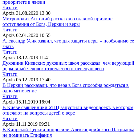
приоритете в жизни
Читати
Архiв
31.08.2020 13:30
Митрополит Антоний рассказал о главной причине
отступления от Бога, Церкви и веры
Читати
Архiв
02.01.2020 10:55
Александр Усик заявил, что для защиты веры – необходимо ее
знать
Читати
Архiв
18.12.2019 11:41
Духовник Киевских духовных школ рассказал, чем верующий
церковный человек отличается от неверующего
Читати
Архiв
05.12.2019 17:40
В Церкви рассказали, что вера в Бога способна рождаться в
одно мгновение
Читати
Архiв
15.11.2019 16:04
В Киеве священники УПЦ запустили видеопроект, в котором
отвечают на вопросы детей о вере
Читати
Архiв
11.11.2019 09:31
В Кипрской Церкви попросили Александрийского Патриарха
не поминать Епифания