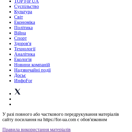
TOP For UA
Суспiльство
Культура
Світ
Економіка
Політика
Війна
Спорт
Здоров'я
Технології
Аналітика
Екологія
Новини компаній
Надзвичайні події
Досьє
ИнфоFor
У разі повного або часткового передрукування матеріалів
сайту посилання на https://for-ua.com є обов'язковим
Правила використання матеріалів