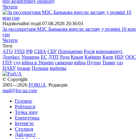
про колективну оборону
Читати
Надзвичайні події
07.08.2026 20:36:03
За екссекретаря МЗС Банькова внесли заставу у розмірі 10 млн
грн
Читати
Теги
АТО
УПЦ
РФ
США
СБУ
Порошенко
Росія
коронавирус
Донбасс
Украина
ЕС
ДТП
Рада
Крым
Кабмин
Киев
НБУ
ООС
ГПУ
суд
війна в Україні
санкции
війна
Путин
Трамп
газ
НАБУ
пожар
Польша
выборы
© Copyright
2001—2026
FORUA
. Редакція:
mail@for-ua.com
Головне
Рейтинги
Точка зору
Енергетика
Інтерв’ю
Столиця
Дайджест