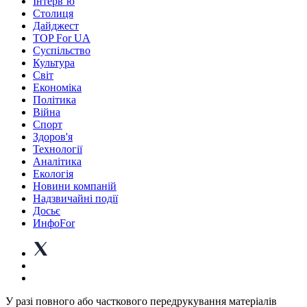
Інтерв’ю
Столиця
Дайджест
TOP For UA
Суспiльство
Культура
Світ
Економіка
Політика
Війна
Спорт
Здоров'я
Технології
Аналітика
Екологія
Новини компаній
Надзвичайні події
Досьє
ИнфоFor
У разі повного або часткового передрукування матеріалів