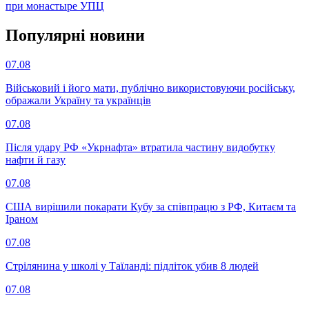
при монастыре УПЦ
Популярнi новини
07.08
Військовий і його мати, публічно використовуючи російську,
ображали Україну та українців
07.08
Після удару РФ «Укрнафта» втратила частину видобутку
нафти й газу
07.08
США вирішили покарати Кубу за співпрацю з РФ, Китаєм та
Іраном
07.08
Стрілянина у школі у Таїланді: підліток убив 8 людей
07.08