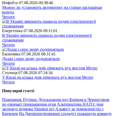
ИнфоFor
07.08.2026 09:38:46
Можно ли установить автоматику на старые распашные
ворота
Читати
Енергетика
07.08.2026 09:11:01
В Україні змінюють правила подачі електроенергії
споживачам
Читати
Економіка
07.08.2026 08:31:41
Долар і євро знову подорожчали
Читати
Столиця
07.08.2026 07:34:34
У Києві на кілька днів обмежать рух мостом Метро
Читати
Популярнi статтi
Помощник Путина: Деэскалация под Киевом и Черниговом
не означает прекращения огня
Альтернатива НАТО: чим
загрожує відмова України від Альянсу за домовленістю з
Кремлем
На Днепропетровщине создадут пожарную команду