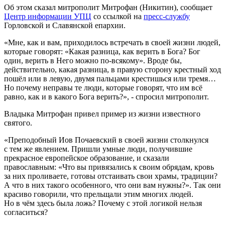
Об этом сказал митрополит Митрофан (Никитин), сообщает
Центр информации УПЦ
со ссылкой на
пресс-службу
Горловской и Славянской епархии.
«Мне, как и вам, приходилось встречать в своей жизни людей,
которые говорят: «Какая разница, как верить в Бога? Бог
один, верить в Него можно по-всякому». Вроде бы,
действительно, какая разница, в правую сторону крестный ход
пошёл или в левую, двумя пальцами крестишься или тремя…
Но почему неправы те люди, которые говорят, что им всё
равно, как и в какого Бога верить?», - спросил митрополит.
Владыка Митрофан привел пример из жизни известного
святого.
«Преподобный Иов Почаевский в своей жизни столкнулся
с тем же явлением. Пришли умные люди, получившие
прекрасное европейское образование, и сказали
православным: «Что вы привязались к своим обрядам, кровь
за них проливаете, готовы отстаивать свои храмы, традиции?
А что в них такого особенного, что они вам нужны?». Так они
красиво говорили, что прельщали этим многих людей.
Но в чём здесь была ложь? Почему с этой логикой нельзя
согласиться?