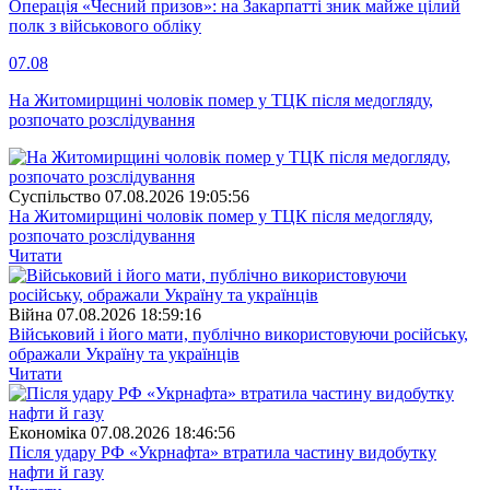
Операція «Чесний призов»: на Закарпатті зник майже цілий
полк з військового обліку
07.08
На Житомирщині чоловік помер у ТЦК після медогляду,
розпочато розслідування
Суспiльство
07.08.2026 19:05:56
На Житомирщині чоловік помер у ТЦК після медогляду,
розпочато розслідування
Читати
Війна
07.08.2026 18:59:16
Військовий і його мати, публічно використовуючи російську,
ображали Україну та українців
Читати
Економіка
07.08.2026 18:46:56
Після удару РФ «Укрнафта» втратила частину видобутку
нафти й газу