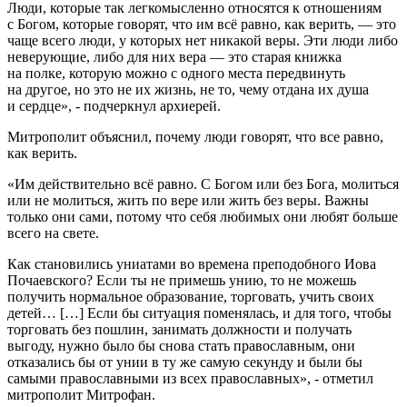
Люди, которые так легкомысленно относятся к отношениям
с Богом, которые говорят, что им всё равно, как верить, — это
чаще всего люди, у которых нет никакой веры. Эти люди либо
неверующие, либо для них вера — это старая книжка
на полке, которую можно с одного места передвинуть
на другое, но это не их жизнь, не то, чему отдана их душа
и сердце», - подчеркнул архиерей.
Митрополит объяснил, почему люди говорят, что все равно,
как верить.
«Им действительно всё равно. С Богом или без Бога, молиться
или не молиться, жить по вере или жить без веры. Важны
только они сами, потому что себя любимых они любят больше
всего на свете.
Как становились униатами во времена преподобного Иова
Почаевского? Если ты не примешь унию, то не можешь
получить нормальное образование, торговать, учить своих
детей… […] Если бы ситуация поменялась, и для того, чтобы
торговать без пошлин, занимать должности и получать
выгоду, нужно было бы снова стать православным, они
отказались бы от унии в ту же самую секунду и были бы
самыми православными из всех православных», - отметил
митрополит Митрофан.