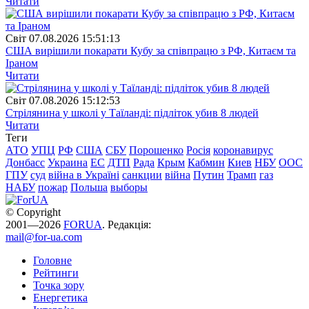
Читати
Свiт
07.08.2026 15:51:13
США вирішили покарати Кубу за співпрацю з РФ, Китаєм та
Іраном
Читати
Свiт
07.08.2026 15:12:53
Стрілянина у школі у Таїланді: підліток убив 8 людей
Читати
Теги
АТО
УПЦ
РФ
США
СБУ
Порошенко
Росія
коронавирус
Донбасс
Украина
ЕС
ДТП
Рада
Крым
Кабмин
Киев
НБУ
ООС
ГПУ
суд
війна в Україні
санкции
війна
Путин
Трамп
газ
НАБУ
пожар
Польша
выборы
© Copyright
2001—2026
FORUA
. Редакція:
mail@for-ua.com
Головне
Рейтинги
Точка зору
Енергетика