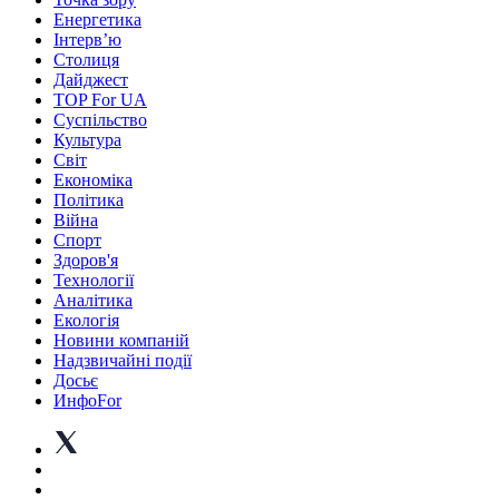
Енергетика
Інтерв’ю
Столиця
Дайджест
TOP For UA
Суспiльство
Культура
Світ
Економіка
Політика
Війна
Спорт
Здоров'я
Технології
Аналітика
Екологія
Новини компаній
Надзвичайні події
Досьє
ИнфоFor