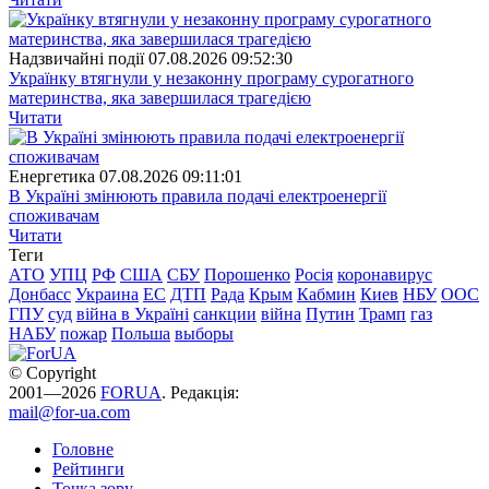
Надзвичайні події
07.08.2026 09:52:30
Українку втягнули у незаконну програму сурогатного
материнства, яка завершилася трагедією
Читати
Енергетика
07.08.2026 09:11:01
В Україні змінюють правила подачі електроенергії
споживачам
Читати
Теги
АТО
УПЦ
РФ
США
СБУ
Порошенко
Росія
коронавирус
Донбасс
Украина
ЕС
ДТП
Рада
Крым
Кабмин
Киев
НБУ
ООС
ГПУ
суд
війна в Україні
санкции
війна
Путин
Трамп
газ
НАБУ
пожар
Польша
выборы
© Copyright
2001—2026
FORUA
. Редакція:
mail@for-ua.com
Головне
Рейтинги
Точка зору