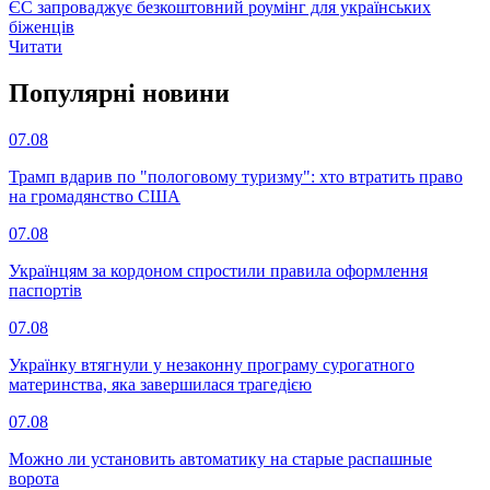
ЄС запроваджує безкоштовний роумінг для українських
біженців
Читати
Популярнi новини
07.08
Трамп вдарив по "пологовому туризму": хто втратить право
на громадянство США
07.08
Українцям за кордоном спростили правила оформлення
паспортів
07.08
Українку втягнули у незаконну програму сурогатного
материнства, яка завершилася трагедією
07.08
Можно ли установить автоматику на старые распашные
ворота