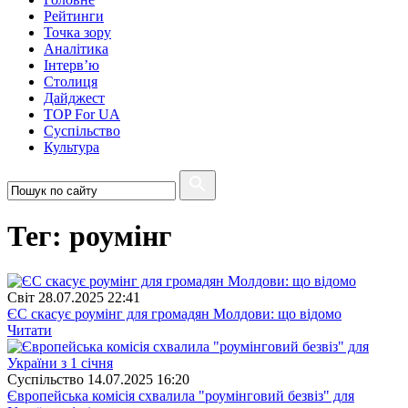
Рейтинги
Точка зору
Аналітика
Інтерв’ю
Столиця
Дайджест
TOP For UA
Суспiльство
Культура
Тег: роумінг
Свiт
28.07.2025 22:41
ЄС скасує роумінг для громадян Молдови: що відомо
Читати
Суспiльство
14.07.2025 16:20
Європейська комісія схвалила "роумінговий безвіз" для