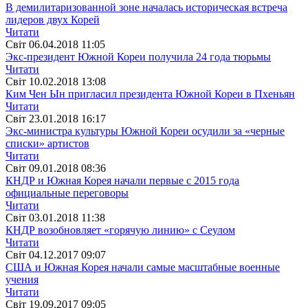
В демилитаризованной зоне началась историческая встреча
лидеров двух Корей
Читати
Свiт
06.04.2018 11:05
Экс-президент Южной Кореи получила 24 года тюрьмы
Читати
Свiт
10.02.2018 13:08
Ким Чен Ын пригласил президента Южной Кореи в Пхеньян
Читати
Свiт
23.01.2018 16:17
Экс-министра культуры Южной Кореи осудили за «черные
списки» артистов
Читати
Свiт
09.01.2018 08:36
КНДР и Южная Корея начали первые с 2015 года
официальные переговоры
Читати
Свiт
03.01.2018 11:38
КНДР возобновляет «горячую линию» с Сеулом
Читати
Свiт
04.12.2017 09:07
США и Южная Корея начали самые масштабные военные
учения
Читати
Свiт
19.09.2017 09:05