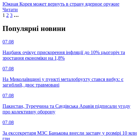
Южная Корея может вернуть в страну ядерное оружие
Читати
1
2
3
…
Популярнi новини
07.08
Нацбанк очікує прискорення інфляції до 10% цьогоріч та
зростання економіки на 1,8%
07.08
На Миколаївщині у пункті металобрухту стався вибух: є
загиблий, двоє травмовані
07.08
Пакистан, Туреччина та Саудівська Аравія підписали угоду
про колективну оборону
07.08
За екссекретаря МЗС Банькова внесли заставу у розмірі 10 млн
грн