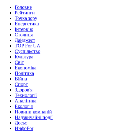
Головне
Рейтинги
Точка зору
Енергетика
Інтерв’ю
Столиця
Дайджест
TOP For UA
Суспiльство
Культура
Світ
Економіка
Політика
Війна
Спорт
Здоров'я
Технології
Аналітика
Екологія
Новини компаній
Надзвичайні події
Досьє
ИнфоFor