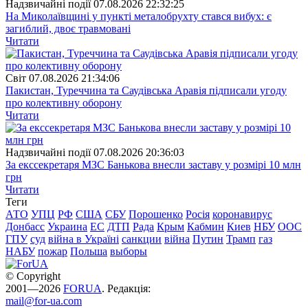
Надзвичайні події
07.08.2026 22:32:25
На Миколаївщині у пункті металобрухту стався вибух: є
загиблий, двоє травмовані
Читати
Свiт
07.08.2026 21:34:06
Пакистан, Туреччина та Саудівська Аравія підписали угоду
про колективну оборону
Читати
Надзвичайні події
07.08.2026 20:36:03
За екссекретаря МЗС Банькова внесли заставу у розмірі 10 млн
грн
Читати
Теги
АТО
УПЦ
РФ
США
СБУ
Порошенко
Росія
коронавирус
Донбасс
Украина
ЕС
ДТП
Рада
Крым
Кабмин
Киев
НБУ
ООС
ГПУ
суд
війна в Україні
санкции
війна
Путин
Трамп
газ
НАБУ
пожар
Польша
выборы
© Copyright
2001—2026
FORUA
. Редакція:
mail@for-ua.com