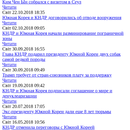
Ким Чен Ын собрался с визитом в Сеул
Читати
Свiт
22.10.2018 18:35
Южная Корея и КНДР договорились об отводе вооружения
Читати
Свiт
02.10.2018 09:05
КНДР и Южная Корея начали разминирование пограничной
зоны
Читати
Свiт
30.09.2018 16:55
Глава КНДР подарил президенту Южной Кореи двух собак
самой редкой породы
Читати
Свiт
30.09.2018 09:49
Трамп требует от стран-союзников плату за поддержку
Читати
Свiт
19.09.2018 09:42
КНДР и Южная Корея подписали соглашение о мире и
денуклеаризации
Читати
Свiт
20.07.2018 17:05
Экс-президенту Южной Кореи дали еще 8 лет тюрьмы
Читати
Свiт
16.05.2018 10:56
КНДР отменила переговоры с Южной Кореей