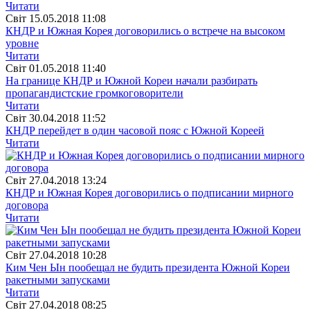
Читати
Свiт
15.05.2018 11:08
КНДР и Южная Корея договорились о встрече на высоком
уровне
Читати
Свiт
01.05.2018 11:40
На границе КНДР и Южной Кореи начали разбирать
пропагандистские громкоговорители
Читати
Свiт
30.04.2018 11:52
КНДР перейдет в один часовой пояс с Южной Кореей
Читати
Свiт
27.04.2018 13:24
КНДР и Южная Корея договорились о подписании мирного
договора
Читати
Свiт
27.04.2018 10:28
Ким Чен Ын пообещал не будить президента Южной Кореи
ракетными запусками
Читати
Свiт
27.04.2018 08:25