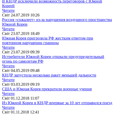
В КНДР исключили возможность переговоров с Южной
Кореей
Читати
Свiт
24.07.2019 10:26
Россия «сожалеет» из-за нарушения воздушного пространства
Южной Кореи
Читати
Свiт
23.07.2019 18:49
Южная Корея пригрозила РФ жестким ответом при
повторном нарушении границы
Читати
Свiт
23.07.2019 09:39
Истребители Южной Кореи открыли предупредительный
огонь по самолетам РФ
Читати
Свiт
04.05.2019 09:48
КНДР запустила несколько ракет меньшей дальности
Читати
Свiт
03.03.2019 09:19
США и Южная Корея прекратили военные учения
Читати
Свiт
01.12.2018 11:07
Из Южной Кореи в КНДР впервые за 10 лет отправился поезд
Читати
Свiт
01.11.2018 12:41