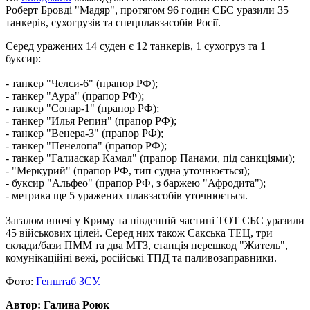
Роберт Бровді "Мадяр", протягом 96 годин СБС уразили 35
танкерів, сухогрузів та спецплавзасобів Росії.
Серед уражених 14 суден є 12 танкерів, 1 сухогруз та 1
буксир:
- танкер "Челси-6" (прапор РФ);
- танкер "Аура" (прапор РФ);
- танкер "Сонар-1" (прапор РФ);
- танкер "Илья Репин" (прапор РФ);
- танкер "Венера-3" (прапор РФ);
- танкер "Пенелопа" (прапор РФ);
- танкер "Галиаскар Камал" (прапор Панами, під санкціями);
- "Меркурий" (прапор РФ, тип судна уточнюється);
- буксир "Альфео" (прапор РФ, з баржею "Афродита");
- метрика ще 5 уражених плавзасобів уточнюється.
Загалом вночі у Криму та південній частині ТОТ СБС уразили
45 військових цілей. Серед них також Сакська ТЕЦ, три
склади/бази ПММ та два МТЗ, станція перешкод "Житель",
комунікаційні вежі, російські ТПД та паливозаправники.
Фото:
Генштаб ЗСУ.
Автор: Галина Роюк