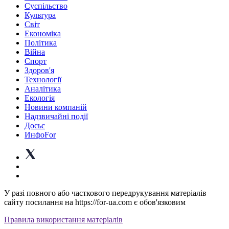
Суспiльство
Культура
Світ
Економіка
Політика
Війна
Спорт
Здоров'я
Технології
Аналітика
Екологія
Новини компаній
Надзвичайні події
Досьє
ИнфоFor
У разі повного або часткового передрукування матеріалів
сайту посилання на https://for-ua.com є обов'язковим
Правила використання матеріалів