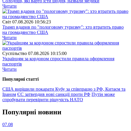
Солодощі, які варто їсти щодня, назвали медики
Читати
Свiт
07.08.2026 10:56:23
Трамп вдарив по "пологовому туризму": хто втратить право
на громадянство США
Читати
Суспiльство
07.08.2026 10:15:00
Українцям за кордоном спростили правила оформлення
паспортів
Читати
Популярнi статтi
США вирішили покарати Кубу за співпрацю з РФ, Китаєм та
Іраном
ЄС затвердив нові санкції проти РФ
Путін може
спробувати перевірити рішучість НАТО
Популярнi новини
07.08