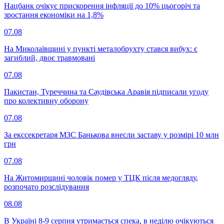
Нацбанк очікує прискорення інфляції до 10% цьогоріч та
зростання економіки на 1,8%
07.08
На Миколаївщині у пункті металобрухту стався вибух: є
загиблий, двоє травмовані
07.08
Пакистан, Туреччина та Саудівська Аравія підписали угоду
про колективну оборону
07.08
За екссекретаря МЗС Банькова внесли заставу у розмірі 10 млн
грн
07.08
На Житомирщині чоловік помер у ТЦК після медогляду,
розпочато розслідування
08.08
В Україні 8-9 серпня утримається спека, в неділю очікуються