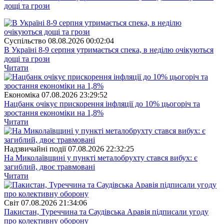
дощі та грози
Суспiльство
08.08.2026 00:02:04
В Україні 8-9 серпня утримається спека, в неділю очікуються
дощі та грози
Читати
Економіка
07.08.2026 23:29:52
Нацбанк очікує прискорення інфляції до 10% цьогоріч та
зростання економіки на 1,8%
Читати
Надзвичайні події
07.08.2026 22:32:25
На Миколаївщині у пункті металобрухту стався вибух: є
загиблий, двоє травмовані
Читати
Свiт
07.08.2026 21:34:06
Пакистан, Туреччина та Саудівська Аравія підписали угоду
про колективну оборону