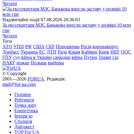
Читати
Надзвичайні події
07.08.2026 20:36:03
За екссекретаря МЗС Банькова внесли заставу у розмірі 10 млн
грн
Читати
Теги
АТО
УПЦ
РФ
США
СБУ
Порошенко
Росія
коронавирус
Донбасс
Украина
ЕС
ДТП
Рада
Крым
Кабмин
Киев
НБУ
ООС
ГПУ
суд
війна в Україні
санкции
війна
Путин
Трамп
газ
НАБУ
пожар
Польша
выборы
© Copyright
2001—2026
FORUA
. Редакція:
mail@for-ua.com
Головне
Рейтинги
Точка зору
Енергетика
Інтерв’ю
Столиця
Дайджест
TOP For UA