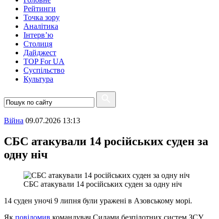
Рейтинги
Точка зору
Аналітика
Інтерв’ю
Столиця
Дайджест
TOP For UA
Суспiльство
Культура
Війна
09.07.2026 13:13
СБС атакували 14 російських суден за
одну ніч
СБС атакували 14 російських суден за одну ніч
14 суден уночі 9 липня були уражені в Азовському морі.
Як
повідомив
командувач Силами безпілотних систем ЗСУ