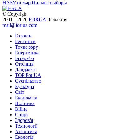
НАБУ
пожар
Польша
выборы
© Copyright
2001—2026
FORUA
. Редакція:
mail@for-ua.com
Головне
Рейтинги
Точка зору
Енергетика
Інтерв’ю
Столиця
Дайджест
TOP For UA
Суспiльство
Культура
Світ
Економіка
Політика
Війна
Спорт
Здоров'я
Технології
Аналітика
Екологія