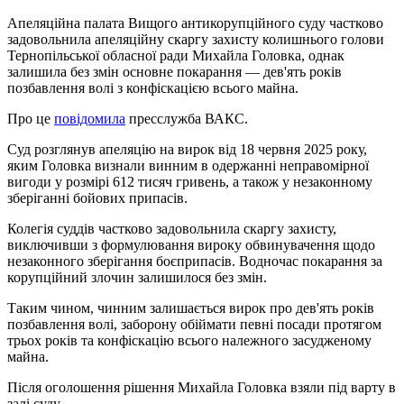
Апеляційна палата Вищого антикорупційного суду частково
задовольнила апеляційну скаргу захисту колишнього голови
Тернопільської обласної ради Михайла Головка, однак
залишила без змін основне покарання — дев'ять років
позбавлення волі з конфіскацією всього майна.
Про це
повідомила
пресслужба ВАКС.
Суд розглянув апеляцію на вирок від 18 червня 2025 року,
яким Головка визнали винним в одержанні неправомірної
вигоди у розмірі 612 тисяч гривень, а також у незаконному
зберіганні бойових припасів.
Колегія суддів частково задовольнила скаргу захисту,
виключивши з формулювання вироку обвинувачення щодо
незаконного зберігання боєприпасів. Водночас покарання за
корупційний злочин залишилося без змін.
Таким чином, чинним залишається вирок про дев'ять років
позбавлення волі, заборону обіймати певні посади протягом
трьох років та конфіскацію всього належного засудженому
майна.
Після оголошення рішення Михайла Головка взяли під варту в
залі суду.