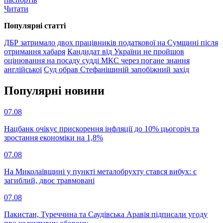
Читати
Популярнi статтi
ДБР затримало двох працівників податкової на Сумщині після
отримання хабаря
Кандидат від України не пройшов
оцінювання на посаду судді МКС через погане знання
англійської
Суд обрав Стефанішиній запобіжний захід
Популярнi новини
07.08
Нацбанк очікує прискорення інфляції до 10% цьогоріч та
зростання економіки на 1,8%
07.08
На Миколаївщині у пункті металобрухту стався вибух: є
загиблий, двоє травмовані
07.08
Пакистан, Туреччина та Саудівська Аравія підписали угоду