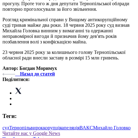
прогулу. Проте того ж дня депутати Тернопільської облради
повторно проголосували за його звільнення.
Розгляд кримінальної справи у Вищому антикорупційному
суді тривав майже два роки. 18 червня 2025 року суд визнав
Михайла Головка винним у вимаганні та одержанні
неправомірної вигоди й призначив йому дев'ять років
позбавлення волі з конфіскацією майна.
23 червня 2025 року за колишнього голову Тернопільської
обласної ради внесли заставу в розмірі 15 млн гривень.
Автор: Богдан Моримух
Назад до статей
Поділитися:
Теги:
суд
Тернопіль
вирок
корупція
апеляція
ВАКС
Михайло Головко
Читайте нас у Google News