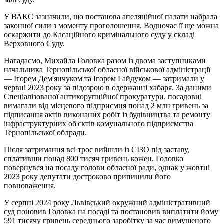
У ВАКС зазначили, що постанова апеляційної палати набрала
законної сили з моменту проголошення. Водночас її ще можна
оскаржити до Касаційного кримінального суду у складі
Верховного Суду.
Нагадаємо, Михайла Головка разом із двома заступниками
начальника Тернопільської обласної військової адміністрації
— Ігорем Дем'янчуком та Ігорем Гайдуком — затримали у
червні 2023 року за підозрою в одержанні хабаря. За даними
Спеціалізованої антикорупційної прокуратури, посадовці
вимагали від місцевого підприємця понад 2 млн гривень за
підписання актів виконаних робіт із будівництва та ремонту
інфраструктурних об'єктів комунального підприємства
Тернопільської облради.
Після затримання всі троє вийшли із СІЗО під заставу,
сплативши понад 800 тисяч гривень кожен. Головко
повернувся на посаду голови обласної ради, однак у жовтні
2023 року депутати достроково припинили його
повноваження.
У серпні 2024 року Львівський окружний адміністративний
суд поновив Головка на посаді та постановив виплатити йому
591 тисячу гривень середнього заробітку за час вимушеного