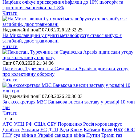
Нацбанк очікує прискорення інфляції до 10% цьогоріч та
зростання економіки на 1,8%
Читати
Надзвичайні події
07.08.2026 22:32:25
На Миколаївщині у пункті металобрухту стався вибух: є
загиблий, двоє травмовані
Читати
Свiт
07.08.2026 21:34:06
Пакистан, Туреччина та Саудівська Аравія підписали угоду
про колективну оборону
Читати
Надзвичайні події
07.08.2026 20:36:03
За екссекретаря МЗС Банькова внесли заставу у розмірі 10 млн
грн
Читати
Теги
АТО
УПЦ
РФ
США
СБУ
Порошенко
Росія
коронавирус
Донбасс
Украина
ЕС
ДТП
Рада
Крым
Кабмин
Киев
НБУ
ООС
ГПУ
суд
війна в Україні
санкции
війна
Путин
Трамп
газ