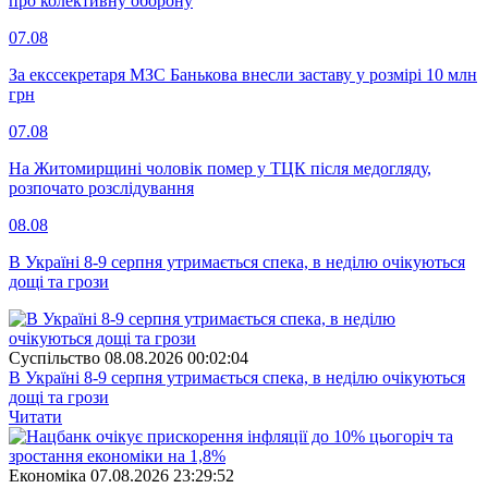
про колективну оборону
07.08
За екссекретаря МЗС Банькова внесли заставу у розмірі 10 млн
грн
07.08
На Житомирщині чоловік помер у ТЦК після медогляду,
розпочато розслідування
08.08
В Україні 8-9 серпня утримається спека, в неділю очікуються
дощі та грози
Суспiльство
08.08.2026 00:02:04
В Україні 8-9 серпня утримається спека, в неділю очікуються
дощі та грози
Читати
Економіка
07.08.2026 23:29:52