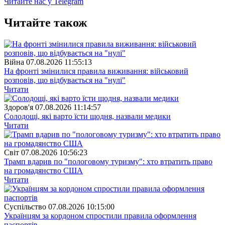
Читайте нас у Telegram
Читайте також
Війна
07.08.2026 11:55:13
На фронті змінилися правила виживання: військовий
розповів, що відбувається на "нулі"
Читати
Здоров'я
07.08.2026 11:14:57
Солодощі, які варто їсти щодня, назвали медики
Читати
Свiт
07.08.2026 10:56:23
Трамп вдарив по "пологовому туризму": хто втратить право
на громадянство США
Читати
Суспiльство
07.08.2026 10:15:00
Українцям за кордоном спростили правила оформлення
паспортів