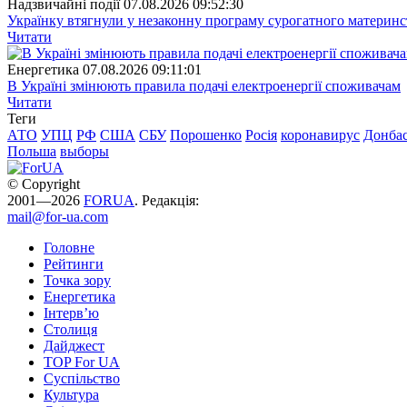
Надзвичайні події
07.08.2026 09:52:30
Українку втягнули у незаконну програму сурогатного материнст
Читати
Енергетика
07.08.2026 09:11:01
В Україні змінюють правила подачі електроенергії споживачам
Читати
Теги
АТО
УПЦ
РФ
США
СБУ
Порошенко
Росія
коронавирус
Донба
Польша
выборы
© Copyright
2001—2026
FORUA
. Редакція:
mail@for-ua.com
Головне
Рейтинги
Точка зору
Енергетика
Інтерв’ю
Столиця
Дайджест
TOP For UA
Суспiльство
Культура