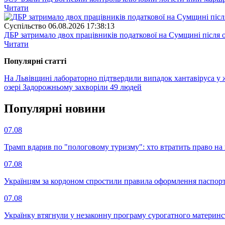
Читати
Суспiльство
06.08.2026 17:38:13
ДБР затримало двох працівників податкової на Сумщині після 
Читати
Популярнi статтi
На Львівщині лабораторно підтвердили випадок хантавіруса у
озері Задорожньому захворіли 49 людей
Популярнi новини
07.08
Трамп вдарив по "пологовому туризму": хто втратить право н
07.08
Українцям за кордоном спростили правила оформлення паспорт
07.08
Українку втягнули у незаконну програму сурогатного материнст