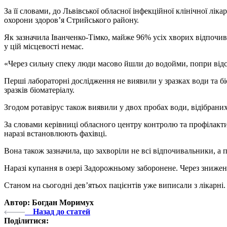
За її словами, до Львівської обласної інфекційної клінічної лі
охорони здоров’я Стрийського району.
Як зазначила Іванченко-Тімко, майже 96% усіх хворих відпочив
у цій місцевості немає.
«Через сильну спеку люди масово йшли до водойми, попри відс
Перші лабораторні дослідження не виявили у зразках води та бі
зразків біоматеріалу.
Згодом ротавірус також виявили у двох пробах води, відібраних
За словами керівниці обласного центру контролю та профілакти
наразі встановлюють фахівці.
Вона також зазначила, що захворіли не всі відпочивальники, а п
Наразі купання в озері Задорожньому заборонене. Через знижен
Станом на сьогодні дев’ятьох пацієнтів уже виписали з лікарн
Автор: Богдан Моримух
Назад до статей
Поділитися: