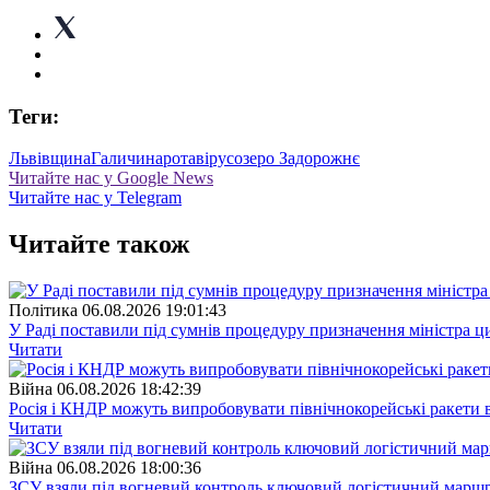
Теги:
Львівщина
Галичина
ротавірус
озеро Задорожнє
Читайте нас у Google News
Читайте нас у Telegram
Читайте також
Полiтика
06.08.2026 19:01:43
У Раді поставили під сумнів процедуру призначення міністра ц
Читати
Війна
06.08.2026 18:42:39
Росія і КНДР можуть випробовувати північнокорейські ракети в
Читати
Війна
06.08.2026 18:00:36
ЗСУ взяли під вогневий контроль ключовий логістичний марш