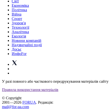
Світ
Економіка
Політика
Війна
Спорт
Здоров'я
Технології
Аналітика
Екологія
Новини компаній
Надзвичайні події
Досьє
ИнфоFor
У разі повного або часткового передрукування матеріалів сайту 
Правила використання матеріалів
© Copyright
2001—2026
FORUA
. Редакція:
mail@for-ua.com