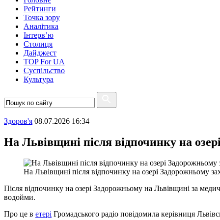
Рейтинги
Точка зору
Аналітика
Інтерв’ю
Столиця
Дайджест
TOP For UA
Суспiльство
Культура
Здоров'я
08.07.2026 16:34
На Львівщині після відпочинку на озер
На Львівщині після відпочинку на озері Задорожньому за
Після відпочинку на озері Задорожньому на Львівщині за медич
водойми.
Про це в
етері
Громадського радіо повідомила керівниця Львівс