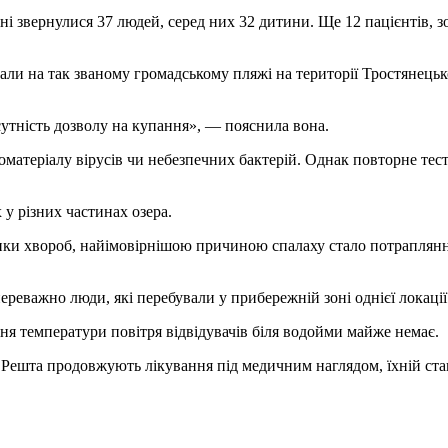
карні звернулися 37 людей, серед них 32 дитини. Ще 12 пацієнтів,
али на так званому громадському пляжі на території Тростянець
утність дозволу на купання», — пояснила вона.
оматеріалу вірусів чи небезпечних бактерій. Однак повторне тес
 у різних частинах озера.
ки хвороб, найімовірнішою причиною спалаху стало потрапляння 
ереважно люди, які перебували у прибережній зоні однієї локації
ня температури повітря відвідувачів біля водойми майже немає.
і. Решта продовжують лікування під медичним наглядом, їхній ст