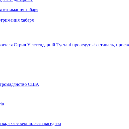
отримання хабаря
 жителя Стрия
У легендарній Тустані проведуть фестиваль, прис
а громадянство США
ів
ва, яка завершилася трагедією