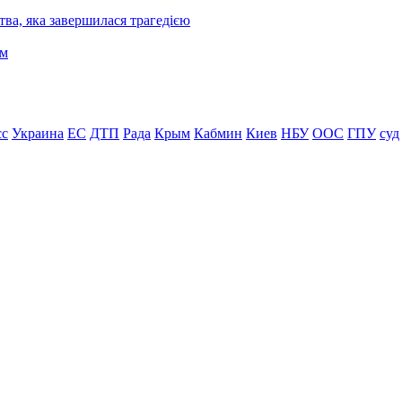
ва, яка завершилася трагедією
сс
Украина
ЕС
ДТП
Рада
Крым
Кабмин
Киев
НБУ
ООС
ГПУ
суд