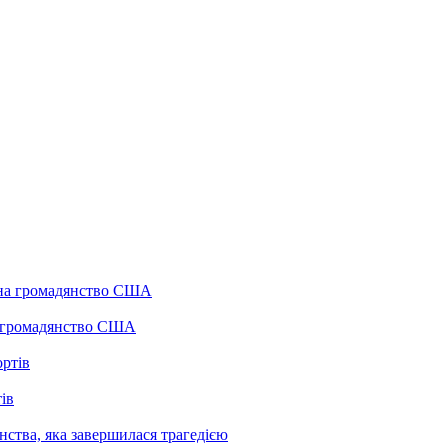
а громадянство США
ів