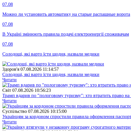
07.08
Можно ли установить автоматику на старые распашные ворота
07.08
В Україні змінюють правила подачі електроенергії споживачам
07.08
Солодощі, які варто їсти щодня, назвали медики
Здоров'я
07.08.2026 11:14:57
Солодощі, які варто їсти щодня, назвали медики
Читати
Свiт
07.08.2026 10:56:23
Трамп вдарив по "пологовому туризму": хто втратить право н
Читати
Суспiльство
07.08.2026 10:15:00
Українцям за кордоном спростили правила оформлення паспорт
Читати