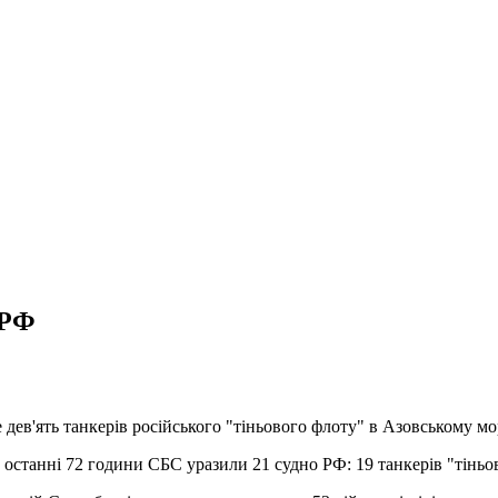
 РФ
 дев'ять танкерів російського "тіньового флоту" в Азовському мо
останні 72 години СБС уразили 21 судно РФ: 19 танкерів "тіньов