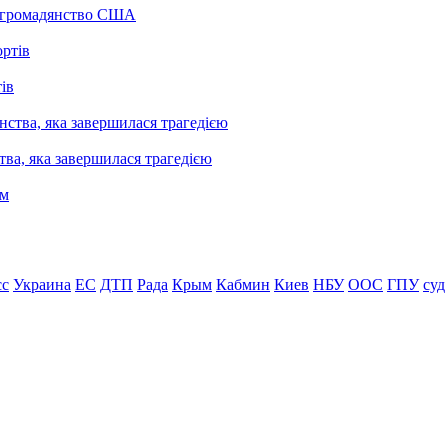
а громадянство США
ів
ва, яка завершилася трагедією
сс
Украина
ЕС
ДТП
Рада
Крым
Кабмин
Киев
НБУ
ООС
ГПУ
суд