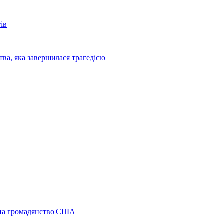
ів
ва, яка завершилася трагедією