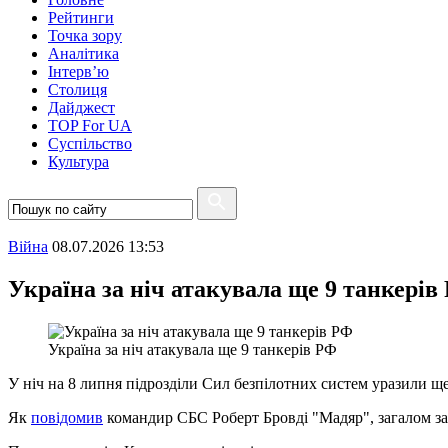
Рейтинги
Точка зору
Аналітика
Інтерв’ю
Столиця
Дайджест
TOP For UA
Суспiльство
Культура
Війна
08.07.2026 13:53
Україна за ніч атакувала ще 9 танкерів
Україна за ніч атакувала ще 9 танкерів РФ
У ніч на 8 липня підрозділи Сил безпілотних систем уразили ще
Як
повідомив
командир СБС Роберт Бровді "Мадяр", загалом за 