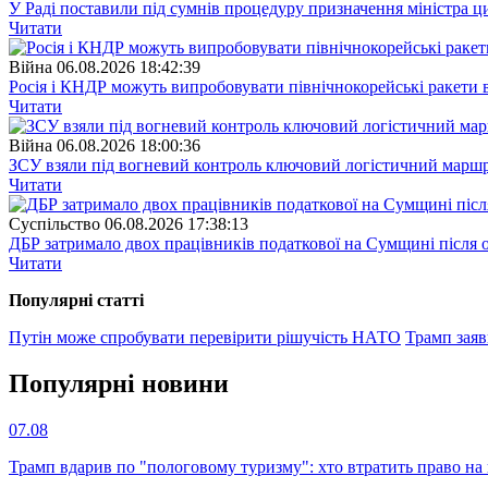
У Раді поставили під сумнів процедуру призначення міністра ц
Читати
Війна
06.08.2026 18:42:39
Росія і КНДР можуть випробовувати північнокорейські ракети в
Читати
Війна
06.08.2026 18:00:36
ЗСУ взяли під вогневий контроль ключовий логістичний марш
Читати
Суспiльство
06.08.2026 17:38:13
ДБР затримало двох працівників податкової на Сумщині після 
Читати
Популярнi статтi
Путін може спробувати перевірити рішучість НАТО
Трамп заяв
Популярнi новини
07.08
Трамп вдарив по "пологовому туризму": хто втратить право н