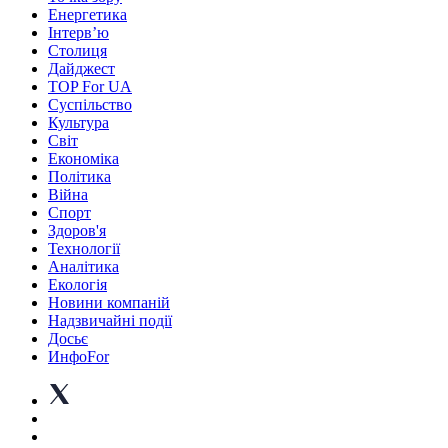
Енергетика
Інтерв’ю
Столиця
Дайджест
TOP For UA
Суспiльство
Культура
Світ
Економіка
Політика
Війна
Спорт
Здоров'я
Технології
Аналітика
Екологія
Новини компаній
Надзвичайні події
Досьє
ИнфоFor