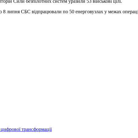
орій Сили безпілотних систем уразили 53 військові цілі.
до 8 липня СБС відпрацювали по 50 енерговузлах у межах операц