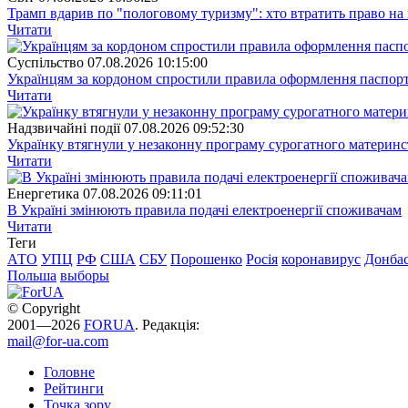
Трамп вдарив по "пологовому туризму": хто втратить право н
Читати
Суспiльство
07.08.2026 10:15:00
Українцям за кордоном спростили правила оформлення паспорт
Читати
Надзвичайні події
07.08.2026 09:52:30
Українку втягнули у незаконну програму сурогатного материнст
Читати
Енергетика
07.08.2026 09:11:01
В Україні змінюють правила подачі електроенергії споживачам
Читати
Теги
АТО
УПЦ
РФ
США
СБУ
Порошенко
Росія
коронавирус
Донба
Польша
выборы
© Copyright
2001—2026
FORUA
. Редакція:
mail@for-ua.com
Головне
Рейтинги
Точка зору