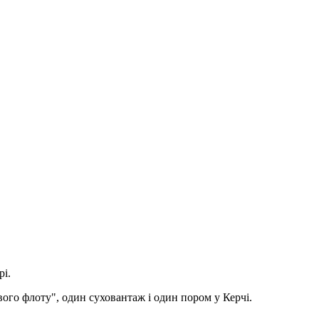
рі.
ого флоту", один суховантаж і один пором у Керчі.