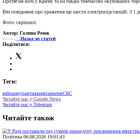
Протягом ночі у Криму та на півдні тимчасово окупованих терит
Він повідомив про ураження ще шести електропідстанцій. З 1 
Фото: скріншот.
Автор: Галина Роюк
Назад до статей
Поділитися:
Теги:
війна
окупанти
крим
танкери
СБС
Читайте нас у Google News
Читайте нас у Telegram
Читайте також
Полiтика
06.08.2026 19:01:43