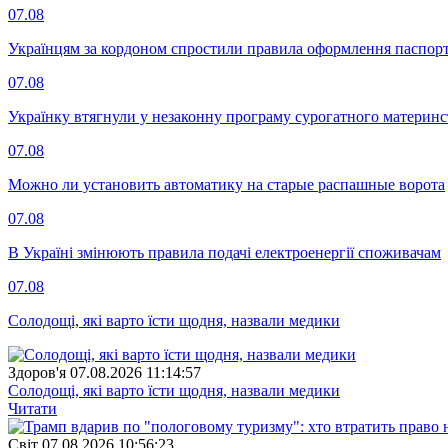
07.08
Українцям за кордоном спростили правила оформлення паспорт
07.08
Українку втягнули у незаконну програму сурогатного материнст
07.08
Можно ли установить автоматику на старые распашные ворота
07.08
В Україні змінюють правила подачі електроенергії споживачам
07.08
Солодощі, які варто їсти щодня, назвали медики
Здоров'я
07.08.2026 11:14:57
Солодощі, які варто їсти щодня, назвали медики
Читати
Свiт
07.08.2026 10:56:23