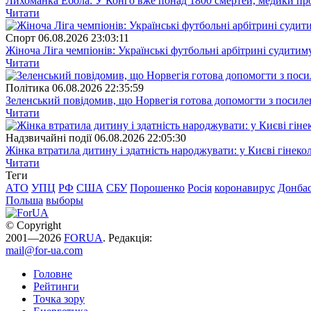
Лихоманка Ебола: У Конго вже понад 1800 смертей, медики про
Читати
Спорт
06.08.2026 23:03:11
Жіноча Ліга чемпіонів: Українські футбольні арбітрині судитим
Читати
Полiтика
06.08.2026 22:35:59
Зеленський повідомив, що Норвегія готова допомогти з посил
Читати
Надзвичайні події
06.08.2026 22:05:30
Жінка втратила дитину і здатність народжувати: у Києві гінеко
Читати
Теги
АТО
УПЦ
РФ
США
СБУ
Порошенко
Росія
коронавирус
Донба
Польша
выборы
© Copyright
2001—2026
FORUA
. Редакція:
mail@for-ua.com
Головне
Рейтинги
Точка зору