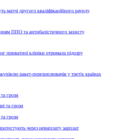
уть матчі другого кваліфікаційного раунду
енням ППО та антибалістичного захисту
лог приватної клініки отримала підозру
купівлю ракет-перехоплювачів у третіх країнах
 та грози
 та грози