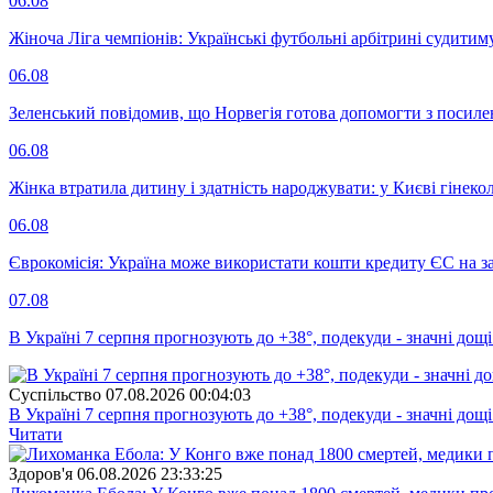
06.08
Жіноча Ліга чемпіонів: Українські футбольні арбітрині судитим
06.08
Зеленський повідомив, що Норвегія готова допомогти з посил
06.08
Жінка втратила дитину і здатність народжувати: у Києві гінеко
06.08
Єврокомісія: Україна може використати кошти кредиту ЄС на за
07.08
В Україні 7 серпня прогнозують до +38°, подекуди - значні дощі
Суспiльство
07.08.2026 00:04:03
В Україні 7 серпня прогнозують до +38°, подекуди - значні дощі
Читати
Здоров'я
06.08.2026 23:33:25