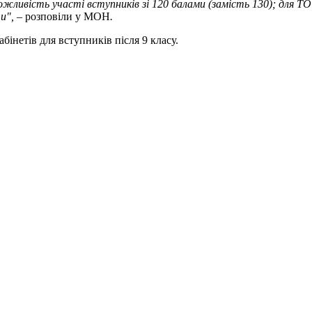
жливість участі вступників зі 120 балами (замість 130); для Т
и", –
розповіли у МОН
.
бінетів для вступників після 9 класу.