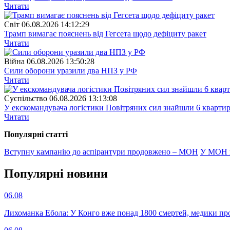
Читати
Свiт
06.08.2026 14:12:29
Трамп вимагає пояснень від Гегсета щодо дефіциту ракет
Читати
Війна
06.08.2026 13:50:28
Сили оборони уразили два НПЗ у РФ
Читати
Суспiльство
06.08.2026 13:13:08
У екскомандувача логістики Повітряних сил знайшли 6 квартир
Читати
Популярнi статтi
Вступну кампанію до аспірантури продовжено – МОН
У МОН н
Популярнi новини
06.08
Лихоманка Ебола: У Конго вже понад 1800 смертей, медики про