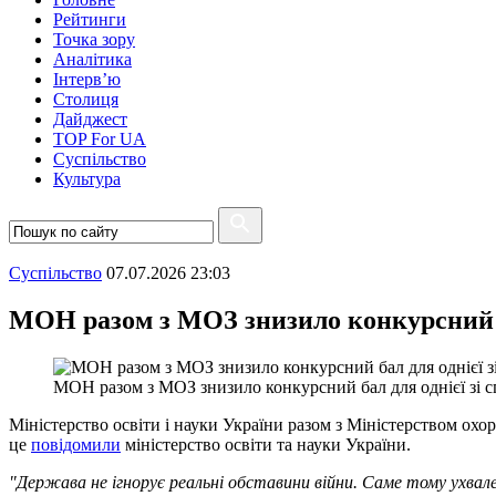
Рейтинги
Точка зору
Аналітика
Інтерв’ю
Столиця
Дайджест
TOP For UA
Суспiльство
Культура
Суспiльство
07.07.2026 23:03
МОН разом з МОЗ знизило конкурсний ба
МОН разом з МОЗ знизило конкурсний бал для однієї зі с
Міністерство освіти і науки України разом з Міністерством охо
це
повідомили
міністерство освіти та науки України.
"Держава не ігнорує реальні обставини війни. Саме тому ухвал