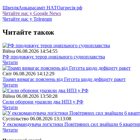
Швеція
Анкара
саміт НАТО
агресія рф
Читайте нас у Google News
Читайте нас у Telegram
Читайте також
Війна
06.08.2026 14:54:55
РФ продовжує терор цивільного судноплавства
Читати
Свiт
06.08.2026 14:12:29
Трамп вимагає пояснень від Гегсета щодо дефіциту ракет
Читати
Війна
06.08.2026 13:50:28
Сили оборони уразили два НПЗ у РФ
Читати
Суспiльство
06.08.2026 13:13:08
У екскомандувача логістики Повітряних сил знайшли 6 квартир
Читати