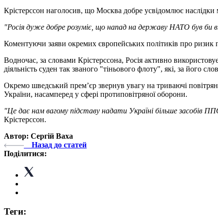
Крістерссон наголосив, що Москва добре усвідомлює наслідки 
"Росія дуже добре розуміє, що напад на державу НАТО був би в
Коментуючи заяви окремих європейських політиків про ризик пр
Водночас, за словами Крістерссона, Росія активно використовує
діяльність суден так званого "тіньового флоту", які, за його сл
Окремо шведський прем’єр звернув увагу на триваючі повітряні
України, насамперед у сфері протиповітряної оборони.
"Це дає нам вагому підставу надати Україні більше засобів ПП
Крістерссон.
Автор: Сергій Ваха
Назад до статей
Поділитися:
Теги: