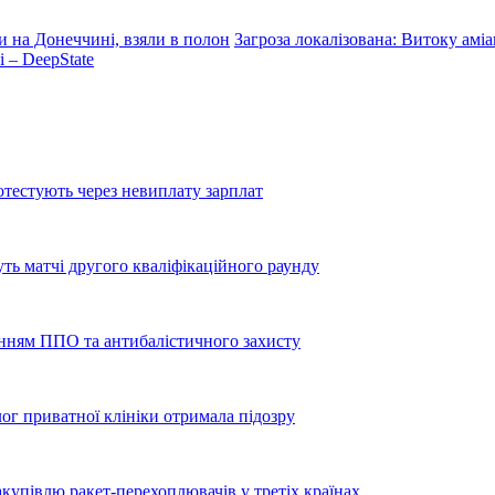
и на Донеччині, взяли в полон
Загроза локалізована: Витоку аміа
 – DeepState
тестують через невиплату зарплат
уть матчі другого кваліфікаційного раунду
енням ППО та антибалістичного захисту
лог приватної клініки отримала підозру
купівлю ракет-перехоплювачів у третіх країнах