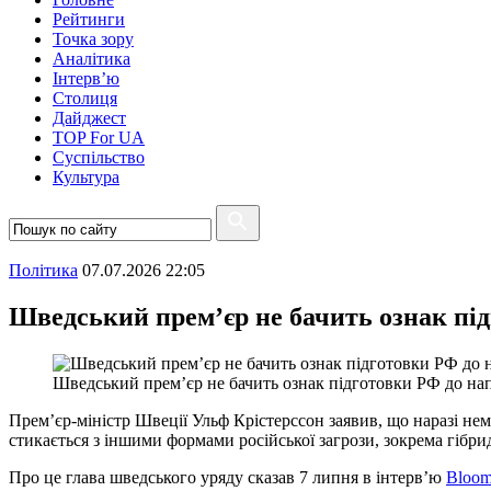
Рейтинги
Точка зору
Аналітика
Інтерв’ю
Столиця
Дайджест
TOP For UA
Суспiльство
Культура
Полiтика
07.07.2026 22:05
Шведський прем’єр не бачить ознак пі
Шведський прем’єр не бачить ознак підготовки РФ до н
Прем’єр-міністр Швеції Ульф Крістерссон заявив, що наразі не
стикається з іншими формами російської загрози, зокрема гібр
Про це глава шведського уряду сказав 7 липня в інтерв’ю
Bloom