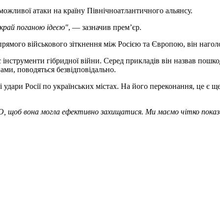
можливої атаки на країну Північноатлантичного альянсу.
край поганою ідеєю"
, — зазначив прем’єр.
ямого військового зіткнення між Росією та Європою, він наголос
 інструменти гібридної війни. Серед прикладів він назвав пошко
овами, поводяться безвідповідально.
 удари Росії по українських містах. На його переконання, це є 
О, щоб вона могла ефективно захищатися. Ми маємо чітко показат