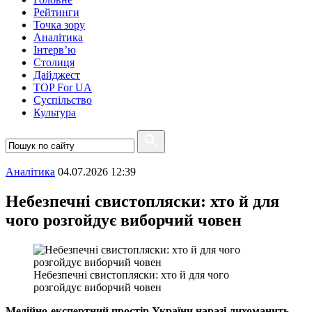
Рейтинги
Точка зору
Аналітика
Інтерв’ю
Столиця
Дайджест
TOP For UA
Суспiльство
Культура
Аналітика
04.07.2026 12:39
Небезпечні свистопляски: хто й для
чого розгойдує виборчий човен
Небезпечні свистопляски: хто й для чого
розгойдує виборчий човен
Медійно-експертний простір України наразі лихоманить