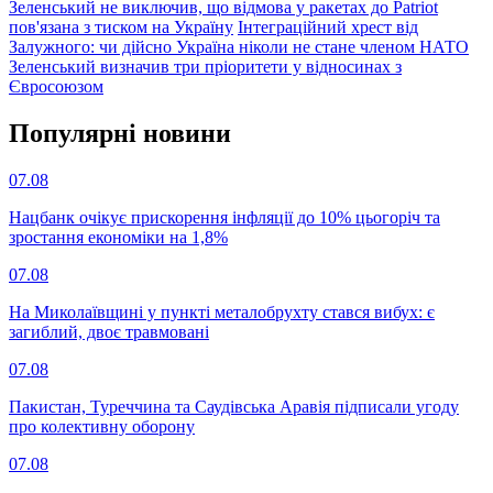
Зеленський не виключив, що відмова у ракетах до Patriot
пов'язана з тиском на Україну
Інтеграційний хрест від
Залужного: чи дійсно Україна ніколи не стане членом НАТО
Зеленський визначив три пріоритети у відносинах з
Євросоюзом
Популярнi новини
07.08
Нацбанк очікує прискорення інфляції до 10% цьогоріч та
зростання економіки на 1,8%
07.08
На Миколаївщині у пункті металобрухту стався вибух: є
загиблий, двоє травмовані
07.08
Пакистан, Туреччина та Саудівська Аравія підписали угоду
про колективну оборону
07.08