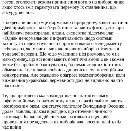
готові оголосити режим припинення вогню на вибори лише,
якщо хтось зміг гарантувати перемогу їх ставленика, що
абсурд, звісно».
Підкресливши, що «це нормально і природно», коли політичні
діячі приміряють на себе рейтинги та навіть фантазують про
найближчі електоральні плани, експертка підсумувала:
«Однак ненормальною є інфантильність щодо системи
захисту та передбачуваного і прогнозованого менеджменту
всіх загроз, які у нас є навколо перших виборів після такої
тривалої перерви. Що ж до учасників цієї розмови, то я не
маю сумніву, що всі вони мають політичні амбіції, як і кожен
може без проблем балотуватись, бо немає жодних істотних
обмежень. І це цілком логічно - дивитись в очі потенційним
конкурентам. Але реальною є загроза взаємопоборення, коли
виживання української державності досі не вирішено на сто
відсотків».
Те, що президентська команда значно активізувалася в
інформаційному і політичному плані, наразі помітно навіть
неозброєним оком, констатує політолог Володимир Фесенко і
додає, мовляв, цілком вірогідно, що оточення чинного
господаря Банкової дійсно може розглядати сценарій
проведення президентських виборів вже восени, навіть під
час війни.