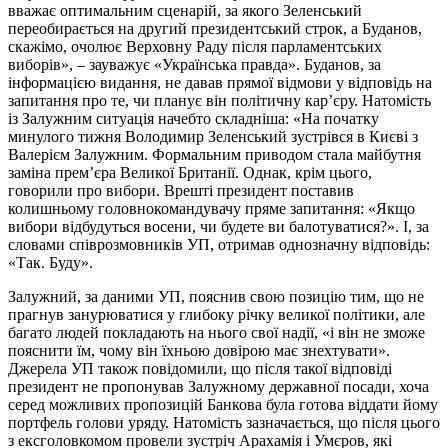
вважає оптимальним сценарій, за якого Зеленський
переобирається на другий президентський строк, а Буданов,
скажімо, очолює Верховну Раду після парламентських
виборів», – зауважує «Українська правда». Буданов, за
інформацією видання, не давав прямої відмови у відповідь на
запитання про те, чи планує він політичну кар’єру. Натомість
із Залужним ситуація начебто складніша: «На початку
минулого тижня Володимир Зеленський зустрівся в Києві з
Валерієм Залужним. Формальним приводом стала майбутня
заміна прем’єра Великої Британії. Однак, крім цього,
говорили про вибори. Врешті президент поставив
колишньому головнокомандувачу пряме запитання: «Якщо
вибори відбудуться восени, чи будете ви балотуватися?». І, за
словами співрозмовників УП, отримав однозначну відповідь:
«Так. Буду».
Залужний, за даними УП, пояснив свою позицію тим, що не
прагнув занурюватися у глибоку річку великої політики, але
багато людей покладають на нього свої надії, «і він не зможе
пояснити їм, чому він їхньою довірою має знехтувати».
Джерела УП також повідомили, що після такої відповіді
президент не пропонував Залужному державної посади, хоча
серед можливих пропозицій Банкова була готова віддати йому
портфель голови уряду. Натомість зазначається, що після цього
з ексголовкомом провели зустріч Арахамія і Умєров, які