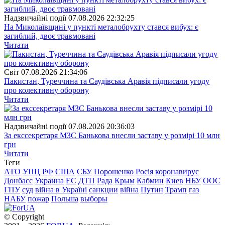
Надзвичайні події
07.08.2026 22:32:25
На Миколаївщині у пункті металобрухту стався вибух: є
загиблий, двоє травмовані
Читати
Свiт
07.08.2026 21:34:06
Пакистан, Туреччина та Саудівська Аравія підписали угоду
про колективну оборону
Читати
Надзвичайні події
07.08.2026 20:36:03
За екссекретаря МЗС Банькова внесли заставу у розмірі 10 млн
грн
Читати
Теги
АТО
УПЦ
РФ
США
СБУ
Порошенко
Росія
коронавирус
Донбасс
Украина
ЕС
ДТП
Рада
Крым
Кабмин
Киев
НБУ
ООС
ГПУ
суд
війна в Україні
санкции
війна
Путин
Трамп
газ
НАБУ
пожар
Польша
выборы
© Copyright