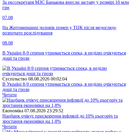
За екссекретаря МЗС Банькова внесли заставу у розмірі 10 млн
грн
07.08
На Житомирщині чоловік помер у ТЦК після медогляду,
розпочато розслідування
08.08
В Україні 8-9 серпня утримається спека, в неділю очікуються
дощі та грози
Суспiльство
08.08.2026 00:02:04
В Україні 8-9 серпня утримається спека, в неділю очікуються
дощі та грози
Читати
Економіка
07.08.2026 23:29:52
Нацбанк очікує прискорення інфляції до 10% цьогоріч та
зростання економіки на 1,8%
Читати