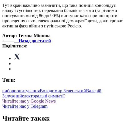
Тут вкрай важливо зазначити, що така позиція консолідує
владу і суспільство, переважна більшість якого (за різними
опитуваннями від 86 до 90%) виступає категорично проти
проведення свята електоральної демократії доти, доки триває
активна фаза війни з путінською Росією.
Автор: Тетяна Мішина
Назад до статей
Поділитися:
Теги:
вибори
опитування
Володимир Зеленський
Валерій
Залужний
електоральні симпатії
Читайте нас у Google News
Читайте нас у Telegram
Читайте також