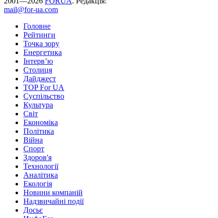
2001—2026
FORUA
. Редакція:
mail@for-ua.com
Головне
Рейтинги
Точка зору
Енергетика
Інтерв’ю
Столиця
Дайджест
TOP For UA
Суспiльство
Культура
Світ
Економіка
Політика
Війна
Спорт
Здоров'я
Технології
Аналітика
Екологія
Новини компаній
Надзвичайні події
Досьє