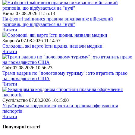
Війна
07.08.2026 11:55:13
На фронті змінилися правила виживання: військовий
розповів, що відбувається на "нулі"
Читати
Здоров'я
07.08.2026 11:14:57
Солодощі, які варто їсти щодня, назвали медики
Читати
Свiт
07.08.2026 10:56:23
Трамп вдарив по "пологовому туризму": хто втратить право
на громадянство США
Читати
Суспiльство
07.08.2026 10:15:00
Українцям за кордоном спростили правила оформлення
паспортів
Читати
Популярнi статтi