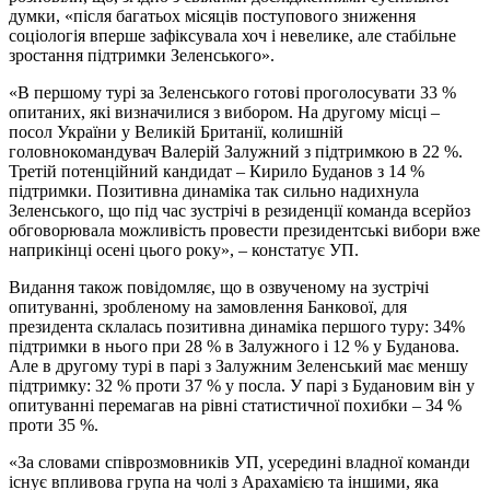
думки, «після багатьох місяців поступового зниження
соціологія вперше зафіксувала хоч і невелике, але стабільне
зростання підтримки Зеленського».
«В першому турі за Зеленського готові проголосувати 33 %
опитаних, які визначилися з вибором. На другому місці –
посол України у Великій Британії, колишній
головнокомандувач Валерій Залужний з підтримкою в 22 %.
Третій потенційний кандидат – Кирило Буданов з 14 %
підтримки. Позитивна динаміка так сильно надихнула
Зеленського, що під час зустрічі в резиденції команда всерйоз
обговорювала можливість провести президентські вибори вже
наприкінці осені цього року», – констатує УП.
Видання також повідомляє, що в озвученому на зустрічі
опитуванні, зробленому на замовлення Банкової, для
президента склалась позитивна динаміка першого туру: 34%
підтримки в нього при 28 % в Залужного і 12 % у Буданова.
Але в другому турі в парі з Залужним Зеленський має меншу
підтримку: 32 % проти 37 % у посла. У парі з Будановим він у
опитуванні перемагав на рівні статистичної похибки – 34 %
проти 35 %.
«За словами співрозмовників УП, усередині владної команди
існує впливова група на чолі з Арахамією та іншими, яка