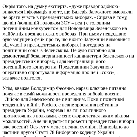
Окрім того, на думку експерта, «дуже правдоподібною»
видається інформація про те, що Валерія Залужного вмовляли
не брати участь в президентських виборах. «Справа в тому,
що він (колишній головком ЗСУ – ред.) є головним
потенційним конкурентом для Володимира Зеленського на
майбутніх президентських виборах. При цьому нещодавно
було запущено фейк про те, що нібито Залужний відмовився
від участі в президентських виборах і погодився на
політичний союз із Зеленським. Це було потрібно для
демонстрації безальтернативності кандидатури Зеленського на
президентських виборах, і для нейтралізації його
потенційного конкурента. Представники Залужного
оперативно спростували інформацію про цей «союз», -
зазначає політолог.
Утім, вважає Володимир Фесенко, наразі ключове питання
полягає в самій можливості проведення виборів восени.
«Дійсно для Зеленського це є вигідним. Поки є позитивні
тенденції у війні з Росією, є певне зростання рейтингів
президента України, зокрема і на тлі політичного
протистояння з поляками, є сенс скористатися таким вікном
можливостей. Але чи вдасться провести президентські вибори
вже восени? Ось тут у мене є великі сумніви. Відповідно до
частини другої Статті 78 Виборчого кодексу України