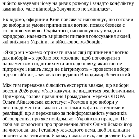
нібито вказували йому на ризик розколу і занадто конфліктну
кампанію, «але відповідь Залужного не змінилася».
Як відомо, офіційний Київ повсякчас наголошує, що готовий
до виборів за умови припинення вогню, позаяк безпека є
головною умовою. Окрім того, наголошують у владних
коридорах, належить вирішити питання голосування людей,
які виїхали з України, та військовослужбовців.
«Якщо ми можемо отримати два місяці припинення вогню
для виборів – я зроблю все можливе, щоб поговорити з
парламентом і підштовхнути його до шляху, який він не
підтримує і навіть люди не підтримують – провести вибори
під час війни», - заявляв нещодавно Володимир Зеленський.
Між тим переважна більшість експертів вважає, що вибори
восени 2026 року, м’яко кажучи, не видаються реалістичними.
Приміром, голова правління Громадської мережі ОПОРА
Ольга Айвазовська констатує: «Розмови про вибори у
листопаді мені виглядають настільки ж фантастичними в
реалізації, що я переживаю за поінформованість учасників
обговорення, про яке повідомляє «Українська правда». Це
якби ми оголосили про проведення літніх Олімпійських ігор
на листопад, але і стадіону ж жодного нема, щоб викликати
опонента на змагання. Я можу помилятись, але росіяни були б