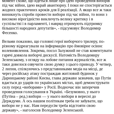
момент схоже, що йдеться лише про ідею проведення виборів
під час війни, ідею вкрай авантюрну. І поки не спостерігається
жодних практичних кроків для її реалізації. А якщо все ж таки
виникнуть спроби провести вибори під час війни, то вони з
високою вірогідністю викличуть велику критику і в
суспільстві і в парламенті, і навряд отримують підтримку
більшості народних депутатів», - підсумовує Володимир
Фесенко.
Вельми показово, що головні герої виборчого трилеру, по-
різному відреагували на інформацію про ймовірне осіннє
волевиявлення. Зокрема, посол Залужний не став коментувати
гарячі довкола виборчі дискусії. Натомість Володимиру
Зеленському, з огляду на лобове питання журналістів, все ж
таки довелося озвучити свою думку з цього приводу. У четвер,
2 липня, спілкуючись з представниками медіа на місці, де
через російську атаку постраждав житловий будинок у
Дарницькому районі Києва, глава держави зазначив, що Путін
вдається до ударів по українських містах, щоб демонструвати
силу перед «виборами» у Росії. Водночас він заперечив
проведення голосування в Україні. «Безумовно, у нього
(Путіна – ред.) вибори — у нього вибори в вересні до
Держдуми. А ось нашим політикам треба не забувати, що
вибори не у нас. Нам передусім треба відстояти свою
державу», - наголосив Володимир Зеленський.