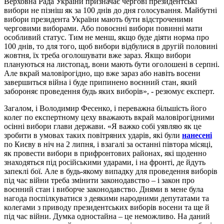
Верховна Рада України призначає чергові президентські
вибори не пізніш як за 100 днів до дня голосування. Майбутні
вибори президента України мають бути відстроченими
черговими виборами. Або повоєнні вибори повинні мати
особливий статус. Тим не менш, якщо буде діяти норма про
100 днів, то для того, щоб вибори відбулися в другій половині
жовтня, їх треба оголошувати вже зараз. Якщо вибори
плануються на листопад, вони мають бути оголошені в серпні.
Але вкрай маловірогідно, що вже зараз або навіть восени
завершиться війна і буде припинено воєнний стан, який
забороняє проведення будь яких виборів», - резюмує експерт.
Загалом, і Володимир Фесенко, і переважна більшість його
колег по експертному цеху вважають вкрай маловірогідними
осінні вибори глави держави. «Я важко собі уявляю як це
зробити в умовах таких повітряних ударів, які були
нанесені
по Києву в ніч на 2 липня, і взагалі за останні півтора місяці,
як провести вибори в прифронтових районах, які щоденно
знаходяться під російськими ударами, і на фронті, де йдуть
запеклі бої. Але в будь-якому випадку для проведення виборів
під час війни треба змінити законодавство – і закон про
воєнний стан і виборче законодавство. Днями в мене була
нагода поспілкуватися з деякими народними депутатами та
колегами з приводу президентських виборів восени та ще й
під час війни. Думка одностайна – це неможливо. На даний