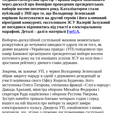
через дискусії про ймовірне проведення президентських
виборів восени поточного року. Каталізатором стали
публікації у ЗМІ про те, що Володимир Зеленський
вирішив балотуватися на другий термін і його ключовий
вірогідний конкурент, ексголовком ЗСУ Валерій Залужний
не погодився відмовитись від участі в електоральному
марафоні. Деталі – далі в матеріалі
ForUA
.
Виборчо-дискусійний суспільний маховик моментально
розкрутився до нечуваної швидкості одразу після того, як
днями видання «Українська правда» (УП) повідомило про
намір Банкової організувати президентські вибори восени
поточного року на тлі нинішніх успіхів ЗСУ на полі бою і
зростання рейтингу діючого глави держави.
Зокрема, як зазначає УП, у червні Володимир Зеленський
зібрав закриту нараду в одній з державних резиденцій за
участі керівника свого Офісу Кирила Буданова, його
заступника Олега Татарова, очільника фракції «Слуга народу»
Давида Арахамії, міністра оборони Михайла Федорова і
секретаря Ради нацбезпеки і оборони Рустема Умєрова.
Зустріч начебто тривала близько чотирьох годин і серед
іншого на ній йшлося про вибори та закриті заміри
електорального пульсу. Джерела УП, ознайомлені з ними,
розповіли, що, згідно з свіжими дослідженнями суспільної