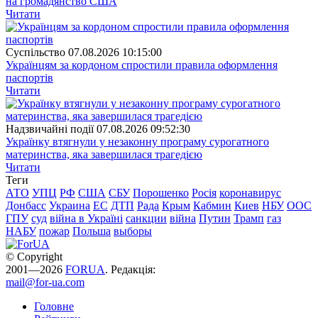
на громадянство США
Читати
Суспiльство
07.08.2026 10:15:00
Українцям за кордоном спростили правила оформлення
паспортів
Читати
Надзвичайні події
07.08.2026 09:52:30
Українку втягнули у незаконну програму сурогатного
материнства, яка завершилася трагедією
Читати
Теги
АТО
УПЦ
РФ
США
СБУ
Порошенко
Росія
коронавирус
Донбасс
Украина
ЕС
ДТП
Рада
Крым
Кабмин
Киев
НБУ
ООС
ГПУ
суд
війна в Україні
санкции
війна
Путин
Трамп
газ
НАБУ
пожар
Польша
выборы
© Copyright
2001—2026
FORUA
. Редакція:
mail@for-ua.com
Головне