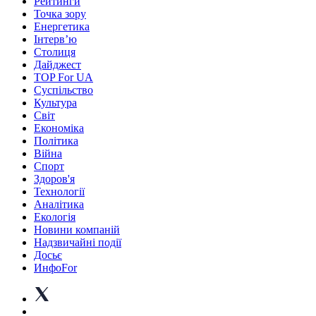
Рейтинги
Точка зору
Енергетика
Інтерв’ю
Столиця
Дайджест
TOP For UA
Суспiльство
Культура
Світ
Економіка
Політика
Війна
Спорт
Здоров'я
Технології
Аналітика
Екологія
Новини компаній
Надзвичайні події
Досьє
ИнфоFor