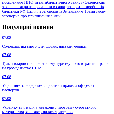
посиленням ППО та антибалістичного захисту
Зеленський
закликaв закрити прогалини в санкціях проти виробників
балістики РФ
Після переговорів із Зеленським Трамп знову
заговорив про припинення війни
Популярнi новини
07.08
Солодощі, які варто їсти щодня, назвали медики
07.08
Трамп вдарив по "пологовому туризму": хто втратить право
на громадянство США
07.08
Українцям за кордоном спростили правила оформлення
паспортів
07.08
Українку втягнули у незаконну програму сурогатного
материнства, яка завершилася трагедією