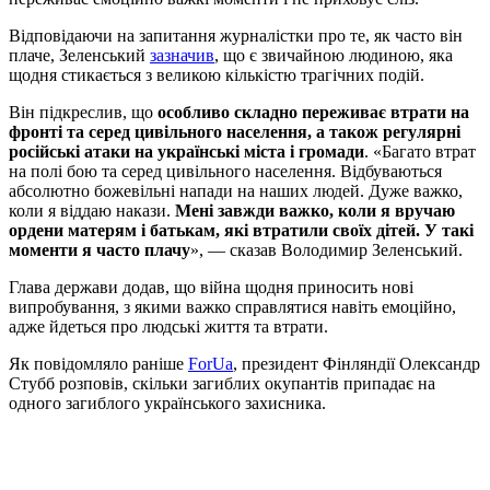
Відповідаючи на запитання журналістки про те, як часто він
плаче, Зеленський
зазначив
, що є звичайною людиною, яка
щодня стикається з великою кількістю трагічних подій.
Він підкреслив, що
особливо складно переживає втрати на
фронті та серед цивільного населення, а також регулярні
російські атаки на українські міста і громади
. «Багато втрат
на полі бою та серед цивільного населення. Відбуваються
абсолютно божевільні напади на наших людей. Дуже важко,
коли я віддаю накази.
Мені завжди важко, коли я вручаю
ордени матерям і батькам, які втратили своїх дітей. У такі
моменти я часто плачу
», — сказав Володимир Зеленський.
Глава держави додав, що війна щодня приносить нові
випробування, з якими важко справлятися навіть емоційно,
адже йдеться про людські життя та втрати.
Як повідомляло раніше
ForUa
, президент Фінляндії Олександр
Стубб розповів, скільки загиблих окупантів припадає на
одного загиблого українського захисника.