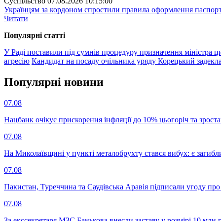
Суспiльство
07.08.2026 10:15:00
Українцям за кордоном спростили правила оформлення паспорт
Читати
Популярнi статтi
У Раді поставили під сумнів процедуру призначення міністра ц
агресію
Кандидат на посаду очільника уряду Корецький задеклар
Популярнi новини
07.08
Нацбанк очікує прискорення інфляції до 10% цьогоріч та зрост
07.08
На Миколаївщині у пункті металобрухту стався вибух: є загибл
07.08
Пакистан, Туреччина та Саудівська Аравія підписали угоду пр
07.08
За екссекретаря МЗС Банькова внесли заставу у розмірі 10 млн 