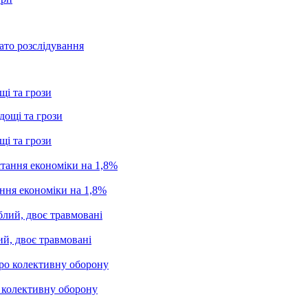
ато розслідування
щі та грози
щі та грози
ання економіки на 1,8%
ий, двоє травмовані
о колективну оборону