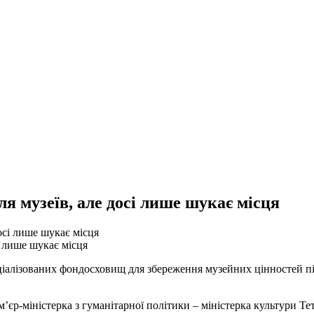
ля музеїв, але досі лише шукає місця
і лише шукає місця
еціалізованих фондосховищ для збереження музейних цінностей п
’єр-міністерка з гуманітарної політики – міністерка культури Те