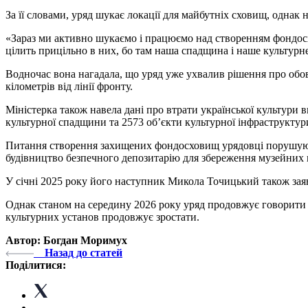
За її словами, уряд шукає локації для майбутніх сховищ, однак 
«Зараз ми активно шукаємо і працюємо над створенням фондосхов
цілить прицільно в них, бо там наша спадщина і наше культурн
Водночас вона нагадала, що уряд уже ухвалив рішення про обов
кілометрів від лінії фронту.
Міністерка також навела дані про втрати української культури 
культурної спадщини та 2573 об’єкти культурної інфраструктури
Питання створення захищених фондосховищ урядовці порушують 
будівництво безпечного депозитарію для збереження музейних 
У січні 2025 року його наступник Микола Точицький також зая
Однак станом на середину 2026 року уряд продовжує говорити л
культурних установ продовжує зростати.
Автор: Богдан Моримух
Назад до статей
Поділитися: