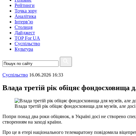
Рейтинги
Точка зору
Аналітика
Інтерв’ю
Столиця
Дайджест
TOP For UA
Суспiльство
Культура
Суспiльство
16.06.2026 16:33
Влада третій рік обіцяє фондосховища д
Влада третій рік обіцяє фондосховища для музеїв, але дос
Попри понад два роки обіцянок, в Україні досі не створено сп
створенням на заході країни.
Про це в етері національного телемаратону повідомила віцепрем