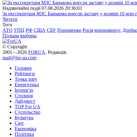
Надзвичайні події
07.08.2026 20:36:03
За екссекретаря МЗС Банькова внесли заставу у розмірі 10 млн 
Читати
Теги
АТО
УПЦ
РФ
США
СБУ
Порошенко
Росія
коронавирус
Донба
Польша
выборы
© Copyright
2001—2026
FORUA
. Редакція:
mail@for-ua.com
Головне
Рейтинги
Точка зору
Енергетика
Інтерв’ю
Столиця
Дайджест
TOP For UA
Суспiльство
Культура
Світ
Економіка
Політика