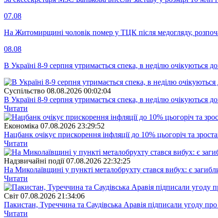
07.08
На Житомирщині чоловік помер у ТЦК після медогляду, розпоч
08.08
В Україні 8-9 серпня утримається спека, в неділю очікуються до
Суспiльство
08.08.2026 00:02:04
В Україні 8-9 серпня утримається спека, в неділю очікуються до
Читати
Економіка
07.08.2026 23:29:52
Нацбанк очікує прискорення інфляції до 10% цьогоріч та зрост
Читати
Надзвичайні події
07.08.2026 22:32:25
На Миколаївщині у пункті металобрухту стався вибух: є загибл
Читати
Свiт
07.08.2026 21:34:06
Пакистан, Туреччина та Саудівська Аравія підписали угоду пр
Читати