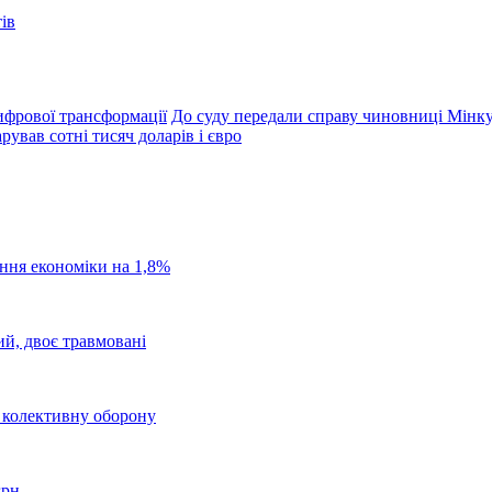
ів
ифрової трансформації
До суду передали справу чиновниці Мінкул
ував сотні тисяч доларів і євро
ання економіки на 1,8%
ий, двоє травмовані
о колективну оборону
грн