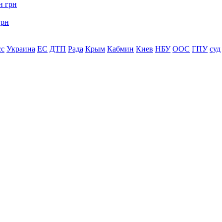
грн
сс
Украина
ЕС
ДТП
Рада
Крым
Кабмин
Киев
НБУ
ООС
ГПУ
суд