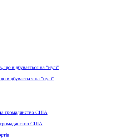
о відбувається на "нулі"
а громадянство США