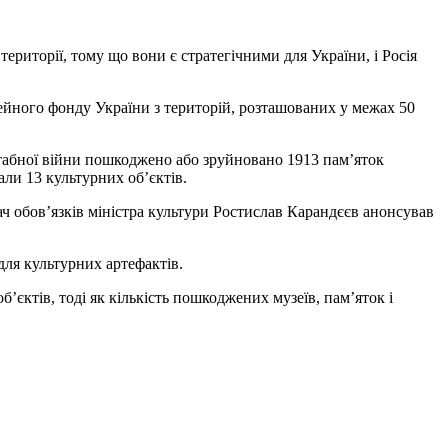
риторії, тому що вони є стратегічними для України, і Росія
ейного фонду України з територій, розташованих у межах 50
асштабної війни пошкоджено або зруйновано 1913 пам’яток
али 13 культурних об’єктів.
 обов’язків міністра культури Ростислав Карандєєв анонсував
ля культурних артефактів.
єктів, тоді як кількість пошкоджених музеїв, пам’яток і