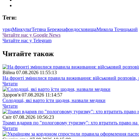
Теги:
уряд
Мінкульт
Тетяна Бережна
фондосховища
Микола Точицький
Читайте нас у Google News
Читайте нас у Telegram
Читайте також
Війна
07.08.2026 11:55:13
На фронті змінилися правила виживання: військовий розповів, щ
Читати
Здоров'я
07.08.2026 11:14:57
Солодощі, які варто їсти щодня, назвали медики
Читати
Свiт
07.08.2026 10:56:23
Трамп вдарив по "пологовому туризму": хто втратить право н
Читати