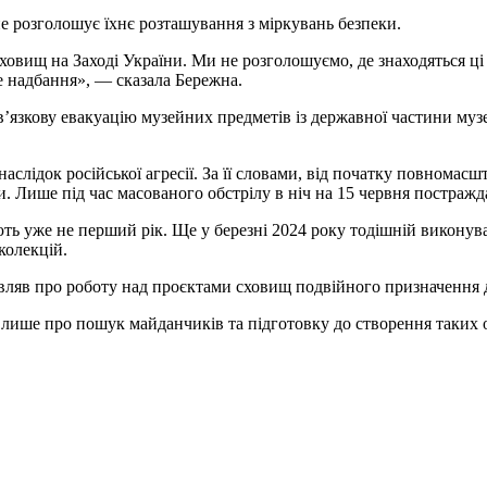
не розголошує їхнє розташування з міркувань безпеки.
ищ на Заході України. Ми не розголошуємо, де знаходяться ці те
е надбання», — сказала Бережна.
’язкову евакуацію музейних предметів із державної частини муз
внаслідок російської агресії. За її словами, від початку повном
. Лише під час масованого обстрілу в ніч на 15 червня постражд
уже не перший рік. Ще у березні 2024 року тодішній виконувач
колекцій.
вляв про роботу над проєктами сховищ подвійного призначення д
ише про пошук майданчиків та підготовку до створення таких об’