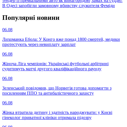
тендер із преміальними авто як винагородою
Замах на суддю:
В Одесі запобігли замовному вбивству служителя Феміди
Популярнi новини
06.08
Лихоманка Ебола: У Конго вже понад 1800 смертей, медики
протестують через невиплату зарплат
06.08
Жіноча Ліга чемпіонів: Українські футбольні арбітрині
судитимуть матчі другого кваліфікаційного раунду
06.08
Зеленський повідомив, що Норвегія готова допомогти з
посиленням ППО та антибалістичного захисту
06.08
Жінка втратила дитину і здатність народжувати: у Києві
гінеколог приватної клініки отримала підозру