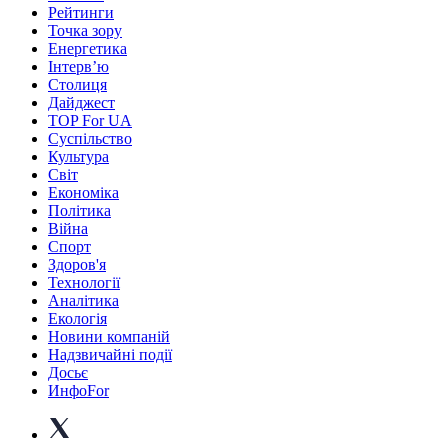
Рейтинги
Точка зору
Енергетика
Інтерв’ю
Столиця
Дайджест
TOP For UA
Суспiльство
Культура
Світ
Економіка
Політика
Війна
Спорт
Здоров'я
Технології
Аналітика
Екологія
Новини компаній
Надзвичайні події
Досьє
ИнфоFor