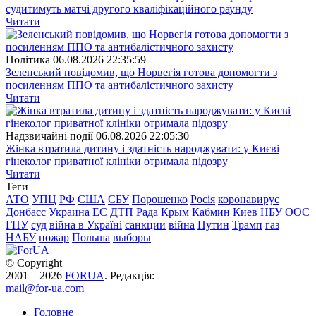
судитимуть матчі другого кваліфікаційного раунду
Читати
Полiтика
06.08.2026 22:35:59
Зеленський повідомив, що Норвегія готова допомогти з
посиленням ППО та антибалістичного захисту
Читати
Надзвичайні події
06.08.2026 22:05:30
Жінка втратила дитину і здатність народжувати: у Києві
гінеколог приватної клініки отримала підозру
Читати
Теги
АТО
УПЦ
РФ
США
СБУ
Порошенко
Росія
коронавирус
Донбасс
Украина
ЕС
ДТП
Рада
Крым
Кабмин
Киев
НБУ
ООС
ГПУ
суд
війна в Україні
санкции
війна
Путин
Трамп
газ
НАБУ
пожар
Польша
выборы
© Copyright
2001—2026
FORUA
. Редакція:
mail@for-ua.com
Головне