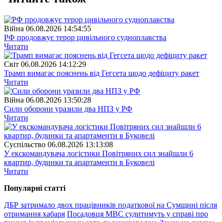
Війна
06.08.2026 14:54:55
РФ продовжує терор цивільного судноплавства
Читати
Свiт
06.08.2026 14:12:29
Трамп вимагає пояснень від Гегсета щодо дефіциту ракет
Читати
Війна
06.08.2026 13:50:28
Сили оборони уразили два НПЗ у РФ
Читати
Суспiльство
06.08.2026 13:13:08
У екскомандувача логістики Повітряних сил знайшли 6
квартир, будинки та апартаменти в Буковелі
Читати
Популярнi статтi
ДБР затримало двох працівників податкової на Сумщині після
отримання хабаря
Посадовця МВС судитимуть у справі про