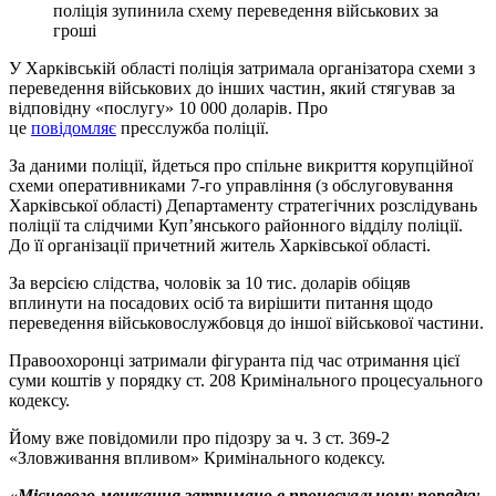
поліція зупинила схему переведення військових за
гроші
У Харківській області поліція затримала організатора схеми з
переведення військових до інших частин, який стягував за
відповідну «послугу» 10 000 доларів. Про
це
повідомляє
пресслужба поліції.
За даними поліції, йдеться про спільне викриття корупційної
схеми оперативниками 7-го управління (з обслуговування
Харківської області) Департаменту стратегічних розслідувань
поліції та слідчими Куп’янського районного відділу поліції.
До її організації причетний житель Харківської області.
За версією слідства, чоловік за 10 тис. доларів обіцяв
вплинути на посадових осіб та вирішити питання щодо
переведення військовослужбовця до іншої військової частини.
Правоохоронці затримали фігуранта під час отримання цієї
суми коштів у порядку ст. 208 Кримінального процесуального
кодексу.
Йому вже повідомили про підозру за ч. 3 ст. 369-2
«Зловживання впливом» Кримінального кодексу.
«Місцевого мешканця затримано в процесуальному порядку,