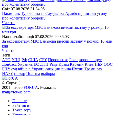
Свiт
07.08.2026 21:34:06
Пакистан, Туреччина та Саудівська Аравія підписали угоду
про колективну оборону
Читати
Надзвичайні події
07.08.2026 20:36:03
За екссекретаря МЗС Банькова внесли заставу у розмірі 10 млн
грн
Читати
Теги
АТО
УПЦ
РФ
США
СБУ
Порошенко
Росія
коронавирус
Донбасс
Украина
ЕС
ДТП
Рада
Крым
Кабмин
Киев
НБУ
ООС
ГПУ
суд
війна в Україні
санкции
війна
Путин
Трамп
газ
НАБУ
пожар
Польша
выборы
© Copyright
2001—2026
FORUA
. Редакція:
mail@for-ua.com
Головне
Рейтинги
Точка зору
Енергетика