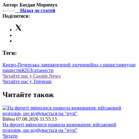
Автор: Богдан Моримух
Назад до статей
Поділитися:
Теги:
Києво-Печерська лавра
воєнний злочин
війна з рашистами
удар
рашистів
КПЛ
сатанисти
Читайте нас у Google News
Читайте нас у Telegram
Читайте також
Війна
07.08.2026 11:55:13
На фронті змінилися правила виживання: військовий
розповів, що відбувається на "нулі"
Читати