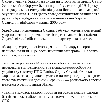
Окрему увагу в Україні звернули на історичні паралелі. Свято-
Успенський собор уже був знищений у листопаді 1941 року,
коли радянські спецслужби підірвали його під час німецької
окупації Києва. Після цього храм десятиліттями залишався в
руїнах і був відбудований лише в незалежній Україні.
Освячення відбулося у серпні 2000 року.
Українська письменниця Оксана Забужко, коментуючи новий
удар по святині, провела прямі історичні аналогії з подіями
Другої світової війни та емоційно відреагувала на атаку.
«Згадали, в*родки чекістські, як вони її (лавру) в сорок
першому палили! Що, ресентиментик засвербів?... Недовго
вам, с.ки, зосталося».
Тим часом російське Міністерство оборони намагалося
перекласти відповідальність за пошкодження собору на
українську систему ППО Patriot. Однак Служба безпеки
України заявила, що аналіз уламків на місці події підтвердив:
храм був уражений дроном «Герань-2» — російською версією
іранського безпілотника Shahed.
«Такий висновок вдалося зробити на основі аналізу уламків
безпілотника, знайдених на місці влучання», — повідомили в
СБУ.