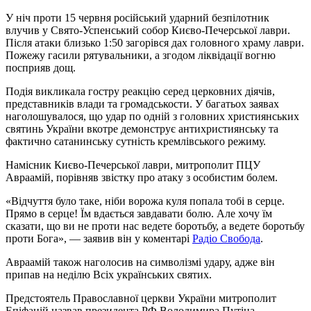
У ніч проти 15 червня російський ударний безпілотник
влучив у Свято-Успенський собор Києво-Печерської лаври.
Після атаки близько 1:50 загорівся дах головного храму лаври.
Пожежу гасили рятувальники, а згодом ліквідації вогню
посприяв дощ.
Подія викликала гостру реакцію серед церковних діячів,
представників влади та громадськости. У багатьох заявах
наголошувалося, що удар по одній з головних християнських
святинь України вкотре демонструє антихристиянську та
фактично сатанинську сутність кремлівського режиму.
Намісник Києво-Печерської лаври, митрополит ПЦУ
Авраамій, порівняв звістку про атаку з особистим болем.
«Відчуття було таке, ніби ворожа куля попала тобі в серце.
Прямо в серце! Їм вдається завдавати болю. Але хочу їм
сказати, що ви не проти нас ведете боротьбу, а ведете боротьбу
проти Бога», — заявив він у коментарі
Радіо Свобода
.
Авраамій також наголосив на символізмі удару, адже він
припав на неділю Всіх українських святих.
Предстоятель Православної церкви України митрополит
Епіфаній назвав президента РФ Володимира Путіна