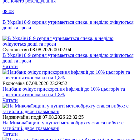
розпочато розслідування
08.08
В Україні 8-9 серпня утримається спека, в неділю очікуються
дощі та грози
Суспiльство
08.08.2026 00:02:04
В Україні 8-9 серпня утримається спека, в неділю очікуються
дощі та грози
Читати
Економіка
07.08.2026 23:29:52
Нацбанк очікує прискорення інфляції до 10% цьогоріч та
зростання економіки на 1,8%
Читати
Надзвичайні події
07.08.2026 22:32:25
На Миколаївщині у пункті металобрухту стався вибух: є
загиблий, двоє травмовані
Читати