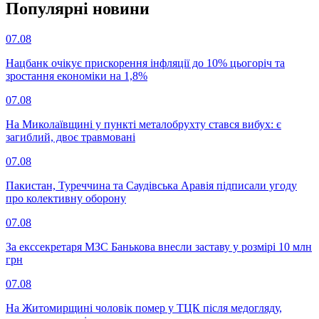
Популярнi новини
07.08
Нацбанк очікує прискорення інфляції до 10% цьогоріч та
зростання економіки на 1,8%
07.08
На Миколаївщині у пункті металобрухту стався вибух: є
загиблий, двоє травмовані
07.08
Пакистан, Туреччина та Саудівська Аравія підписали угоду
про колективну оборону
07.08
За екссекретаря МЗС Банькова внесли заставу у розмірі 10 млн
грн
07.08
На Житомирщині чоловік помер у ТЦК після медогляду,