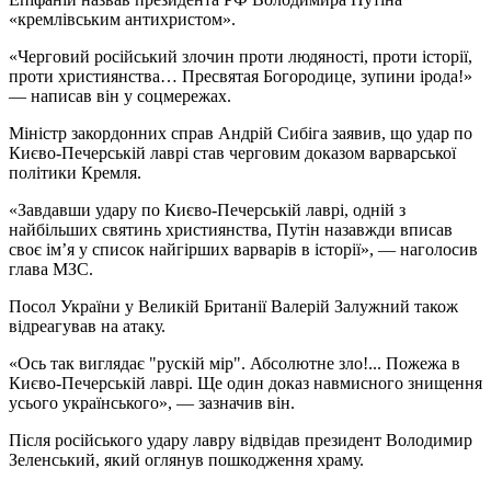
«кремлівським антихристом».
«Черговий російський злочин проти людяності, проти історії,
проти християнства… Пресвятая Богородице, зупини ірода!»
— написав він у соцмережах.
Міністр закордонних справ Андрій Сибіга заявив, що удар по
Києво-Печерській лаврі став черговим доказом варварської
політики Кремля.
«Завдавши удару по Києво-Печерській лаврі, одній з
найбільших святинь християнства, Путін назавжди вписав
своє ім’я у список найгірших варварів в історії», — наголосив
глава МЗС.
Посол України у Великій Британії Валерій Залужний також
відреагував на атаку.
«Ось так виглядає "рускій мір". Абсолютне зло!... Пожежа в
Києво-Печерській лаврі. Ще один доказ навмисного знищення
усього українського», — зазначив він.
Після російського удару лавру відвідав президент Володимир
Зеленський, який оглянув пошкодження храму.