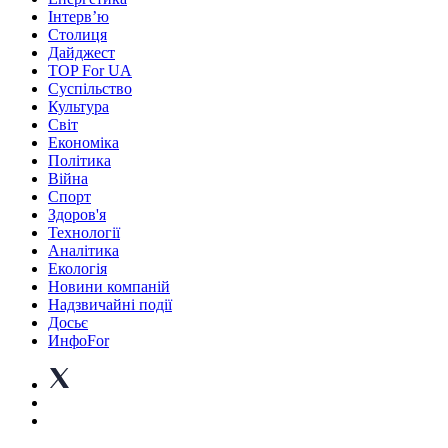
Інтерв’ю
Столиця
Дайджест
TOP For UA
Суспiльство
Культура
Світ
Економіка
Політика
Війна
Спорт
Здоров'я
Технології
Аналітика
Екологія
Новини компаній
Надзвичайні події
Досьє
ИнфоFor