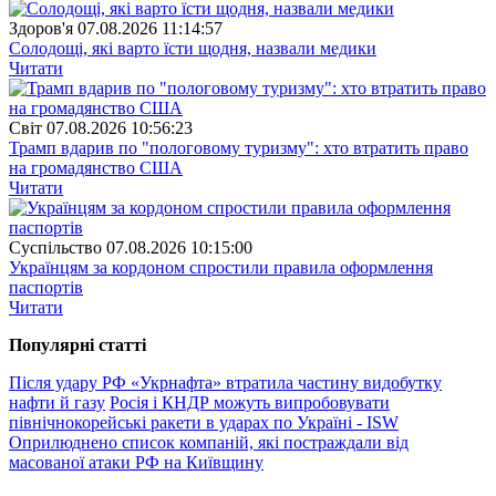
Здоров'я
07.08.2026 11:14:57
Солодощі, які варто їсти щодня, назвали медики
Читати
Свiт
07.08.2026 10:56:23
Трамп вдарив по "пологовому туризму": хто втратить право
на громадянство США
Читати
Суспiльство
07.08.2026 10:15:00
Українцям за кордоном спростили правила оформлення
паспортів
Читати
Популярнi статтi
Після удару РФ «Укрнафта» втратила частину видобутку
нафти й газу
Росія і КНДР можуть випробовувати
північнокорейські ракети в ударах по Україні - ISW
Оприлюднено список компаній, які постраждали від
масованої атаки РФ на Київщину