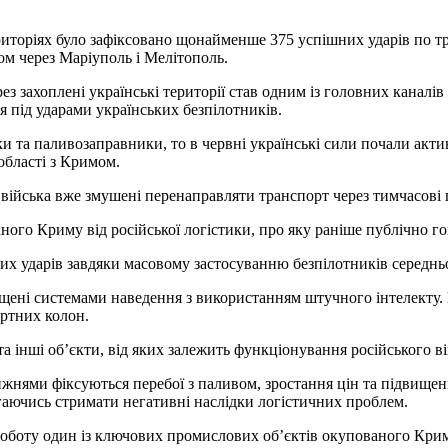
ериторіях було зафіксовано щонайменше 375 успішних ударів по 
ом через Маріуполь і Мелітополь.
ахоплені українські території став одним із головних каналів д
я під ударами українських безпілотників.
и та паливозаправники, то в червні українські сили почали акти
області з Кримом.
і війська вже змушені перенаправляти транспорт через тимчасові
пованого Криму від російської логістики, про яку раніше публічн
х ударів завдяки масовому застосуванню безпілотників середньої 
ащені системами наведення з використанням штучного інтелекту
ортних колон.
а інші об’єкти, від яких залежить функціонування російського в
жнями фіксуються перебої з паливом, зростання цін та підвищен
гаючись стримати негативні наслідки логістичних проблем.
роботу один із ключових промислових об’єктів окупованого Кри