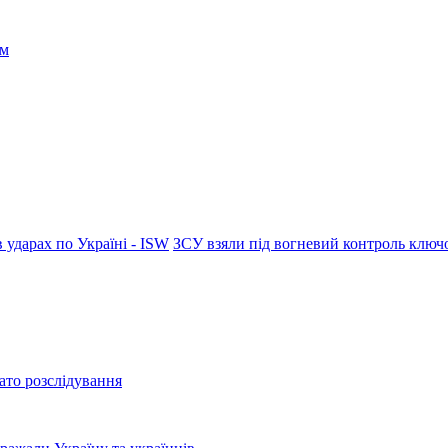
 ударах по Україні - ISW
ЗСУ взяли під вогневий контроль клю
ато розслідування