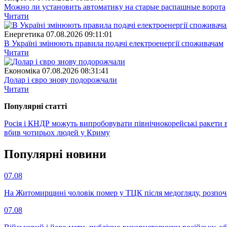
Можно ли установить автоматику на старые распашные ворота
Читати
Енергетика
07.08.2026 09:11:01
В Україні змінюють правила подачі електроенергії споживачам
Читати
Економіка
07.08.2026 08:31:41
Долар і євро знову подорожчали
Читати
Популярнi статтi
Росія і КНДР можуть випробовувати північнокорейські ракети в
вбив чотирьох людей у Криму
Популярнi новини
07.08
На Житомирщині чоловік помер у ТЦК після медогляду, розпоч
07.08