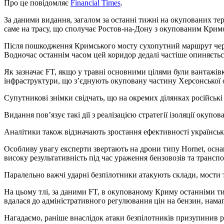
Про це повідомляє
Financial Times
.
За даними видання, загалом за останні тижні на окупованих т
саме на трасу, що сполучає Ростов-на-Дону з окупованим Крим
Після пошкодження Кримського мосту сухопутний маршрут через з
Водночас останнім часом цей коридор дедалі частіше опиняєтьс
Як зазначає FT, якщо у травні основними цілями були вантажівк
інфраструктури, що з’єднують окуповану частину Херсонської 
Супутникові знімки свідчать, що на окремих ділянках російськ
Видання пов’язує такі дії з реалізацією стратегії ізоляції оку
Аналітики також відзначають зростання ефективності українськи
Особливу увагу експерти звертають на дрони типу Hornet, осн
високу результативність під час ураження бензовозів та трансп
Паралельно важчі ударні безпілотники атакують склади, мости т
На цьому тлі, за даними FT, в окупованому Криму останніми ти
вдалася до адміністративного регулювання цін на бензин, нама
Нагадаємо, раніше внаслідок атаки безпілотників призупинив 