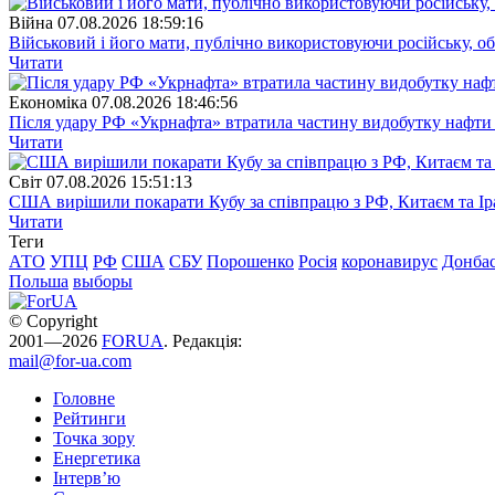
Війна
07.08.2026 18:59:16
Військовий і його мати, публічно використовуючи російську, о
Читати
Економіка
07.08.2026 18:46:56
Після удару РФ «Укрнафта» втратила частину видобутку нафти 
Читати
Свiт
07.08.2026 15:51:13
США вирішили покарати Кубу за співпрацю з РФ, Китаєм та І
Читати
Теги
АТО
УПЦ
РФ
США
СБУ
Порошенко
Росія
коронавирус
Донба
Польша
выборы
© Copyright
2001—2026
FORUA
. Редакція:
mail@for-ua.com
Головне
Рейтинги
Точка зору
Енергетика
Інтерв’ю