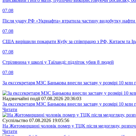
Військовий і його мати, публічно використовуючи російську, о
07.08
Після удару РФ «Укрнафта» втратила частину видобутку нафти 
07.08
США вирішили покарати Кубу за співпрацю з РФ, Китаєм та І
07.08
Стрілянина у школі у Таїланді: підліток убив 8 людей
07.08
За екссекретаря МЗС Банькова внесли заставу у розмірі 10 млн 
Надзвичайні події
07.08.2026 20:36:03
За екссекретаря МЗС Банькова внесли заставу у розмірі 10 млн 
Читати
Суспiльство
07.08.2026 19:05:56
На Житомирщині чоловік помер у ТЦК після медогляду, розпоч
Читати