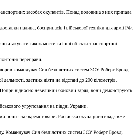
транспортних засобах окупантів. Понад половина з них припала
оставки палива, боєприпасів і військової техніки для армії РФ.
вно атакувати також мости та інші об’єкти транспортної
 понтонні переправи.
о говорив командувач Сил безпілотних систем ЗСУ Роберт Бровді.
дальності, здатних діяти на відстані до 200 кілометрів.
. Попри відносно невеликий бойовий заряд, вони демонструють
ійськового угруповання на півдні України.
ий попит на окремі товари. Російська окупаційна влада вже
му. Командувач Сил безпілотних систем ЗСУ Роберт Бровді