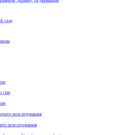
бражали Україну та українців
й газу
раном
грн
грн
ато розслідування