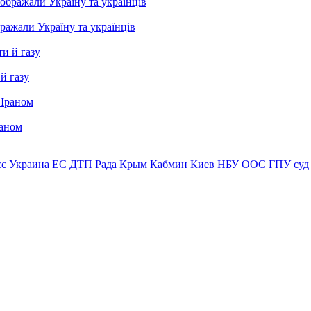
бражали Україну та українців
й газу
раном
сс
Украина
ЕС
ДТП
Рада
Крым
Кабмин
Киев
НБУ
ООС
ГПУ
суд