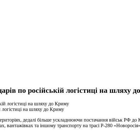
дарів по російській логістиці на шляху д
й логістиці на шляху до Криму
територіях, дедалі більше ускладнюючи постачання військ РФ до 
зах, вантажівках та іншому транспорту на трасі Р-280 «Новоросія