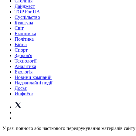
Столиця
Дайджест
TOP For UA
Суспiльство
Культура
Світ
Економіка
Політика
Війна
Спорт
Здоров'я
Технології
Аналітика
Екологія
Новини компаній
Надзвичайні події
Досьє
ИнфоFor
У разі повного або часткового передрукування матеріалів сайту 