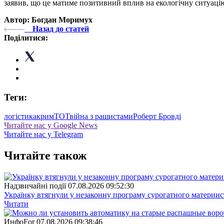
заявив, що це матиме позитивний вплив на екологічну ситуацію
Автор: Богдан Моримух
Назад до статей
Поділитися:
Теги:
логістика
крим
ТОТ
війна з рашистами
Роберт Бровді
Читайте нас у Google News
Читайте нас у Telegram
Читайте також
Надзвичайні події
07.08.2026 09:52:30
Українку втягнули у незаконну програму сурогатного материнст
Читати
ИнфоFor
07.08.2026 09:38:46