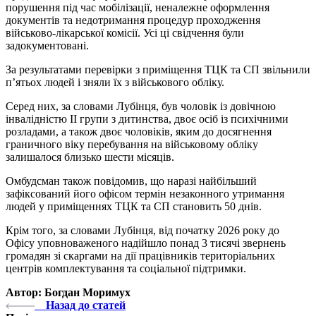
порушення під час мобілізації, неналежне оформлення
документів та недотримання процедур проходження
військово-лікарської комісії. Усі ці свідчення були
задокументовані.
За результатами перевірки з приміщення ТЦК та СП звільнили
п’ятьох людей і зняли їх з військового обліку.
Серед них, за словами Лубінця, був чоловік із довічною
інвалідністю II групи з дитинства, двоє осіб із психічними
розладами, а також двоє чоловіків, яким до досягнення
граничного віку перебування на військовому обліку
залишалося близько шести місяців.
Омбудсман також повідомив, що наразі найбільший
зафіксований його офісом термін незаконного утримання
людей у приміщеннях ТЦК та СП становить 50 днів.
Крім того, за словами Лубінця, від початку 2026 року до
Офісу уповноваженого надійшло понад 3 тисячі звернень
громадян зі скаргами на дії працівників територіальних
центрів комплектування та соціальної підтримки.
Автор: Богдан Моримух
Назад до статей