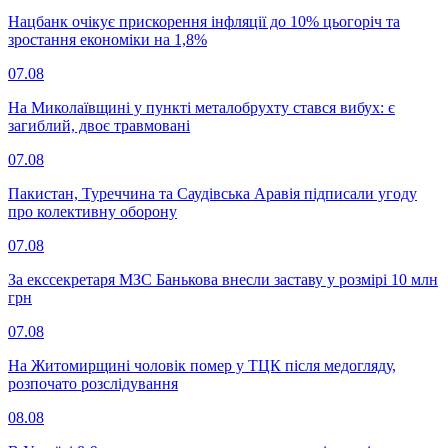
Нацбанк очікує прискорення інфляції до 10% цьогоріч та
зростання економіки на 1,8%
07.08
На Миколаївщині у пункті металобрухту стався вибух: є
загиблий, двоє травмовані
07.08
Пакистан, Туреччина та Саудівська Аравія підписали угоду
про колективну оборону
07.08
За екссекретаря МЗС Банькова внесли заставу у розмірі 10 млн
грн
07.08
На Житомирщині чоловік помер у ТЦК після медогляду,
розпочато розслідування
08.08