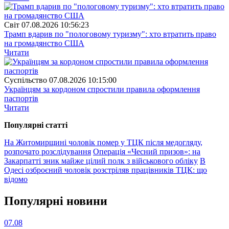
Свiт
07.08.2026 10:56:23
Трамп вдарив по "пологовому туризму": хто втратить право
на громадянство США
Читати
Суспiльство
07.08.2026 10:15:00
Українцям за кордоном спростили правила оформлення
паспортів
Читати
Популярнi статтi
На Житомирщині чоловік помер у ТЦК після медогляду,
розпочато розслідування
Операція «Чесний призов»: на
Закарпатті зник майже цілий полк з військового обліку
В
Одесі озброєний чоловік розстріляв працівників ТЦК: що
відомо
Популярнi новини
07.08