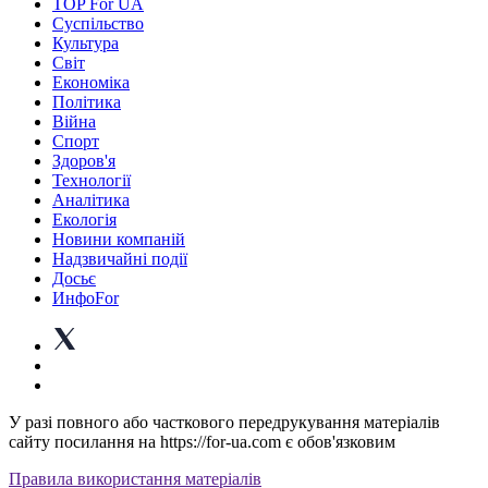
TOP For UA
Суспiльство
Культура
Світ
Економіка
Політика
Війна
Спорт
Здоров'я
Технології
Аналітика
Екологія
Новини компаній
Надзвичайні події
Досьє
ИнфоFor
У разі повного або часткового передрукування матеріалів
сайту посилання на https://for-ua.com є обов'язковим
Правила використання матеріалів