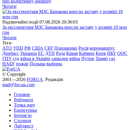
про колективну оборону
Читати
Надзвичайні події
07.08.2026 20:36:03
За екссекретаря МЗС Банькова внесли заставу у розмірі 10 млн
грн
Читати
Теги
АТО
УПЦ
РФ
США
СБУ
Порошенко
Росія
коронавирус
Донбасс
Украина
ЕС
ДТП
Рада
Крым
Кабмин
Киев
НБУ
ООС
ГПУ
суд
війна в Україні
санкции
війна
Путин
Трамп
газ
НАБУ
пожар
Польша
выборы
© Copyright
2001—2026
FORUA
. Редакція:
mail@for-ua.com
Головне
Рейтинги
Точка зору
Енергетика
Інтерв’ю
Столиця
Дайджест