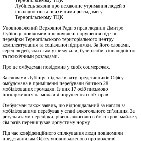
Лубінець заявив про незаконне утримання людей з
інвалідністю та психічними розладами у
Тернопільському ТЦК
Уповноважений Верховної Ради з прав людини Дмитро
Лубінець повідомив про виявлені порушення під час
перевірки Тернопільського територіального центру
комплектування та соціальної підтримки. За його словами,
серед людей, яких там утримували, були особи з інвалідністю
та психічними розладами.
Про це омбудсман повідомив у своїх соцмережах.
За словами Лубінця, під час візиту представників Офісу
омбудсмана в приміщенні перебували близько 28
мобілізованих громадян. Із них 17 осіб письмово
поскаржилися на можливі порушення своїх прав.
Омбудсман також заявив, що відповідальний за нагляд за
мобілізованими перебував у стані алкогольного сп’яніння. За
результатами перевірки, рівень алкоголю в його крові майже у
сім разів перевищував допустиму норму.
Під час конфіденційного спілкування люди повідомили
представникам Офісу уповноваженого про можливі