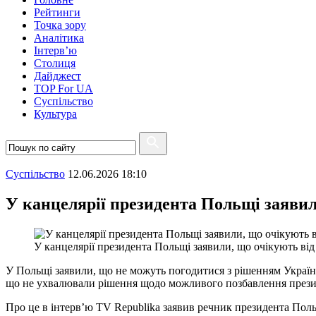
Рейтинги
Точка зору
Аналітика
Інтерв’ю
Столиця
Дайджест
TOP For UA
Суспiльство
Культура
Суспiльство
12.06.2026 18:10
У канцелярії президента Польщі заявил
У канцелярії президента Польщі заявили, що очікують ві
У Польщі заявили, що не можуть погодитися з рішенням Україн
що не ухвалювали рішення щодо можливого позбавлення презид
Про це в інтерв’ю TV Republika заявив речник президента По