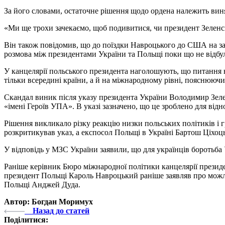
За його словами, остаточне рішення щодо ордена належить виня
«Ми ще трохи зачекаємо, щоб подивитися, чи президент Зеленс
Він також повідомив, що до поїздки Навроцького до США на з
розмова між президентами України та Польщі поки що не відбул
У канцелярії польського президента наголошують, що питання 
тільки всередині країни, а й на міжнародному рівні, пояснююч
Скандал виник після указу президента України Володимир Зел
«імені Героїв УПА». В указі зазначено, що це зроблено для від
Рішення викликало різку реакцію низки польських політиків і 
розкритикував указ, а експосол Польщі в Україні Бартош Ціхоц
У відповідь у МЗС України заявили, що для українців боротьба
Раніше керівник Бюро міжнародної політики канцелярії прези
президент Польщі Кароль Навроцький раніше заявляв про можлив
Польщі Анджей Дуда.
Автор: Богдан Моримух
Назад до статей
Поділитися: