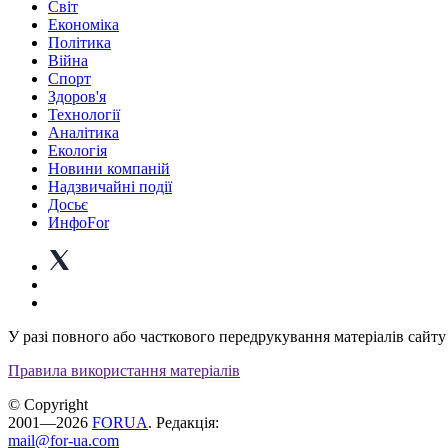
Світ
Економіка
Політика
Війна
Спорт
Здоров'я
Технології
Аналітика
Екологія
Новини компаній
Надзвичайні події
Досьє
ИнфоFor
У разі повного або часткового передрукування матеріалів сайту 
Правила використання матеріалів
© Copyright
2001—2026
FORUA
. Редакція:
mail@for-ua.com