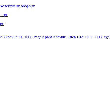
о колективну оборону
грн
сс
Украина
ЕС
ДТП
Рада
Крым
Кабмин
Киев
НБУ
ООС
ГПУ
суд