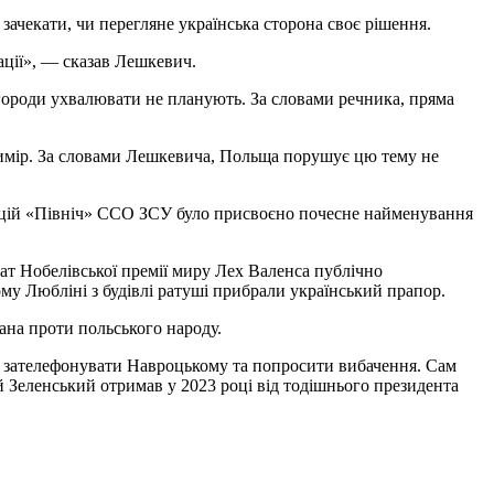
зачекати, чи перегляне українська сторона своє рішення.
ації», — сказав Лешкевич.
ороди ухвалювати не планують. За словами речника, пряма
вимір. За словами Лешкевича, Польща порушує цю тему не
рацій «Північ» ССО ЗСУ було присвоєно почесне найменування
еат Нобелівської премії миру Лех Валенса публічно
му Любліні з будівлі ратуші прибрали український прапор.
ана проти польського народу.
є зателефонувати Навроцькому та попросити вибачення. Сам
 Зеленський отримав у 2023 році від тодішнього президента