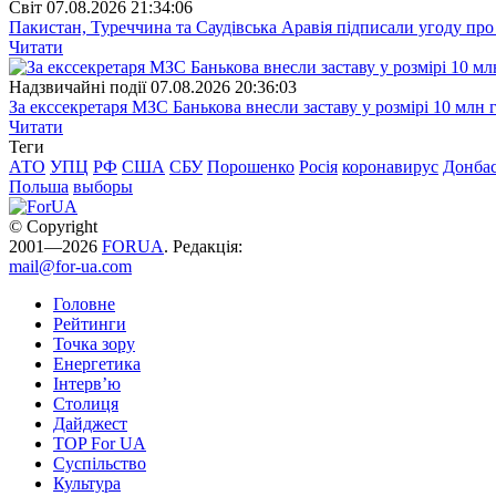
Свiт
07.08.2026 21:34:06
Пакистан, Туреччина та Саудівська Аравія підписали угоду пр
Читати
Надзвичайні події
07.08.2026 20:36:03
За екссекретаря МЗС Банькова внесли заставу у розмірі 10 млн 
Читати
Теги
АТО
УПЦ
РФ
США
СБУ
Порошенко
Росія
коронавирус
Донба
Польша
выборы
© Copyright
2001—2026
FORUA
. Редакція:
mail@for-ua.com
Головне
Рейтинги
Точка зору
Енергетика
Інтерв’ю
Столиця
Дайджест
TOP For UA
Суспiльство
Культура