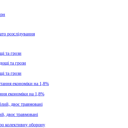
грн
ато розслідування
щі та грози
щі та грози
ання економіки на 1,8%
ий, двоє травмовані