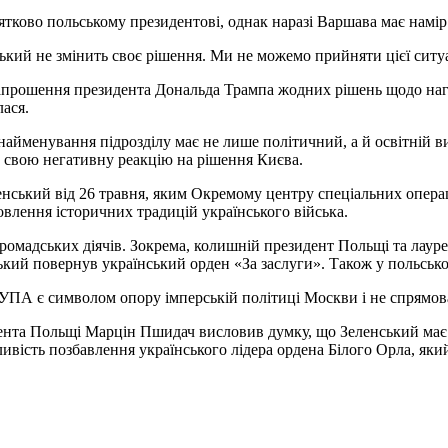
тково польському президентові, однак наразі Варшава має намір 
ький не змінить своє рішення. Ми не можемо прийняти цієї ситу
апрошення президента Дональда Трампа жодних рішень щодо наг
ася.
найменування підрозділу має не лише політичний, а й освітній 
и свою негативну реакцію на рішення Києва.
енський від 26 травня, яким Окремому центру спеціальних опе
новлення історичних традицій українського війська.
громадських діячів. Зокрема, колишній президент Польщі та лаур
ький повернув український орден «За заслуги». Також у польсько
 УПА є символом опору імперській політиці Москви і не спрямов
дента Польщі Марцін Пшидач висловив думку, що Зеленський ма
ість позбавлення українського лідера ордена Білого Орла, який