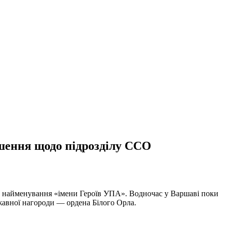
ішення щодо підрозділу ССО
не найменування «імени Героїв УПА». Водночас у Варшаві поки
авної нагороди — ордена Білого Орла.