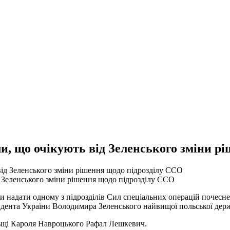
и, що очікують від Зеленського зміни р
д Зеленського зміни рішення щодо підрозділу ССО
и надати одному з підрозділів Сил спеціальних операцій почес
ента України Володимира Зеленського найвищої польської держ
льщі Кароля Навроцького Рафал Лешкевич.