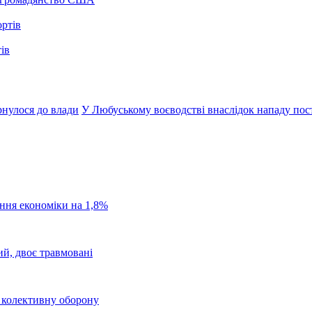
ів
рнулося до влади
У Любуському воєводстві внаслідок нападу пос
ання економіки на 1,8%
ий, двоє травмовані
о колективну оборону