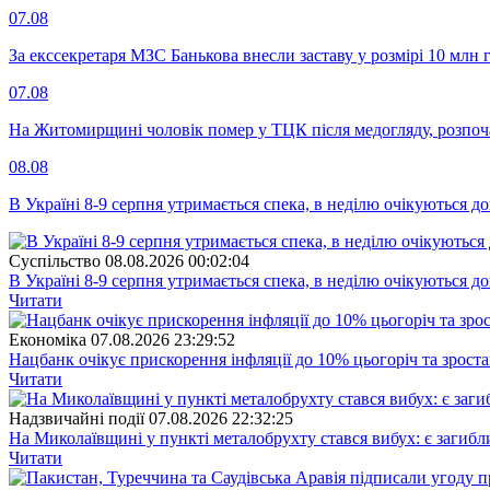
07.08
За екссекретаря МЗС Банькова внесли заставу у розмірі 10 млн 
07.08
На Житомирщині чоловік помер у ТЦК після медогляду, розпоч
08.08
В Україні 8-9 серпня утримається спека, в неділю очікуються до
Суспiльство
08.08.2026 00:02:04
В Україні 8-9 серпня утримається спека, в неділю очікуються до
Читати
Економіка
07.08.2026 23:29:52
Нацбанк очікує прискорення інфляції до 10% цьогоріч та зрост
Читати
Надзвичайні події
07.08.2026 22:32:25
На Миколаївщині у пункті металобрухту стався вибух: є загибл
Читати