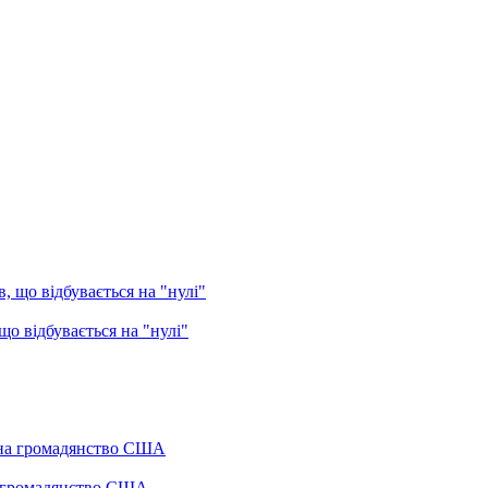
о відбувається на "нулі"
а громадянство США