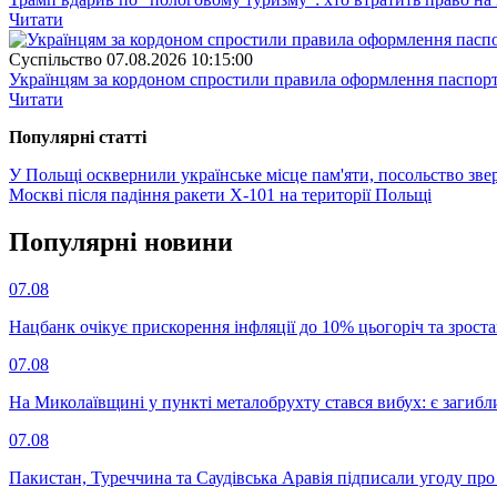
Читати
Суспiльство
07.08.2026 10:15:00
Українцям за кордоном спростили правила оформлення паспорт
Читати
Популярнi статтi
У Польщі осквернили українське місце пам'яти, посольство зве
Москві після падіння ракети Х-101 на території Польщі
Популярнi новини
07.08
Нацбанк очікує прискорення інфляції до 10% цьогоріч та зрост
07.08
На Миколаївщині у пункті металобрухту стався вибух: є загибл
07.08
Пакистан, Туреччина та Саудівська Аравія підписали угоду пр