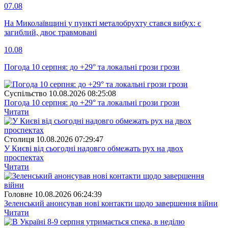
07.08
На Миколаївщині у пункті металобрухту стався вибух: є
загиблий, двоє травмовані
10.08
Погода 10 серпня: до +29° та локальні грози грози
Суспiльство
10.08.2026 08:25:08
Погода 10 серпня: до +29° та локальні грози грози
Читати
Столиця
10.08.2026 07:29:47
У Києві від сьогодні надовго обмежать рух на двох
проспектах
Читати
Головне
10.08.2026 06:24:39
Зеленський анонсував нові контакти щодо завершення війни
Читати