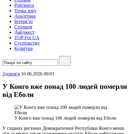
Рейтинги
Точка зору
Аналітика
Інтерв’ю
Столиця
Дайджест
TOP For UA
Суспiльство
Культура
Здоров'я
10.06.2026 00:01
У Конго вже понад 100 людей померли
від Еболи
У Конго вже понад 100 людей померли від Еболи
У східних регіонах Демократичної Республіки Конго менш
ніж за місяць після оголошення спалаху Еболи зафіксовано