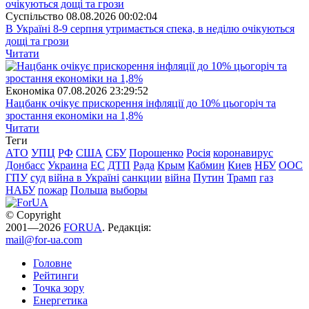
Суспiльство
08.08.2026 00:02:04
В Україні 8-9 серпня утримається спека, в неділю очікуються
дощі та грози
Читати
Економіка
07.08.2026 23:29:52
Нацбанк очікує прискорення інфляції до 10% цьогоріч та
зростання економіки на 1,8%
Читати
Теги
АТО
УПЦ
РФ
США
СБУ
Порошенко
Росія
коронавирус
Донбасс
Украина
ЕС
ДТП
Рада
Крым
Кабмин
Киев
НБУ
ООС
ГПУ
суд
війна в Україні
санкции
війна
Путин
Трамп
газ
НАБУ
пожар
Польша
выборы
© Copyright
2001—2026
FORUA
. Редакція:
mail@for-ua.com
Головне
Рейтинги
Точка зору
Енергетика