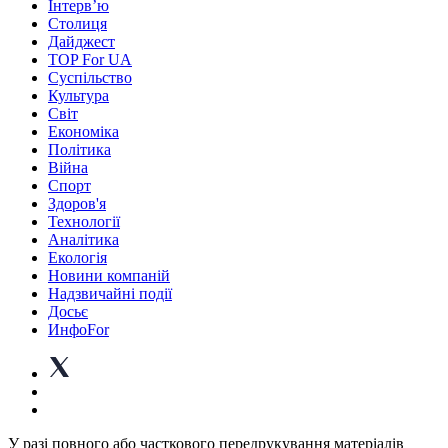
Інтерв’ю
Столиця
Дайджест
TOP For UA
Суспiльство
Культура
Світ
Економіка
Політика
Війна
Спорт
Здоров'я
Технології
Аналітика
Екологія
Новини компаній
Надзвичайні події
Досьє
ИнфоFor
У разі повного або часткового передрукування матеріалів