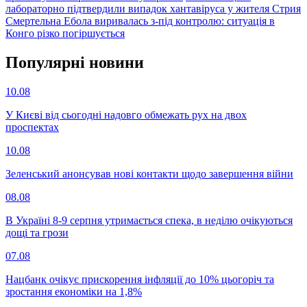
лабораторно підтвердили випадок хантавіруса у жителя Стрия
Смертельна Ебола виривалась з-під контролю: ситуація в
Конго різко погіршується
Популярнi новини
10.08
У Києві від сьогодні надовго обмежать рух на двох
проспектах
10.08
Зеленський анонсував нові контакти щодо завершення війни
08.08
В Україні 8-9 серпня утримається спека, в неділю очікуються
дощі та грози
07.08
Нацбанк очікує прискорення інфляції до 10% цьогоріч та
зростання економіки на 1,8%