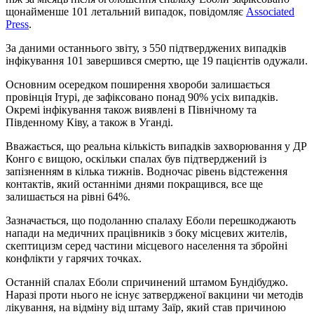
щонайменше 101 летальний випадок, повідомляє
Associated
Press
.
За даними останнього звіту, з 550 підтверджених випадків
інфікування 101 завершився смертю, ще 19 пацієнтів одужали.
Основним осередком поширення хвороби залишається
провінція Ітурі, де зафіксовано понад 90% усіх випадків.
Окремі інфікування також виявлені в Північному та
Південному Ківу, а також в Уганді.
Вважається, що реальна кількість випадків захворювання у ДР
Конго є вищою, оскільки спалах був підтверджений із
запізненням в кілька тижнів. Водночас рівень відстеження
контактів, який останніми днями покращився, все ще
залишається на рівні 64%.
Зазначається, що подоланню спалаху Еболи перешкоджають
напади на медичних працівників з боку місцевих жителів,
скептицизм серед частини місцевого населення та збройні
конфлікти у гарячих точках.
Останній спалах Еболи спричинений штамом Бундібуджо.
Наразі проти нього не існує затвердженої вакцини чи методів
лікування, на відміну від штаму Заїр, який став причиною