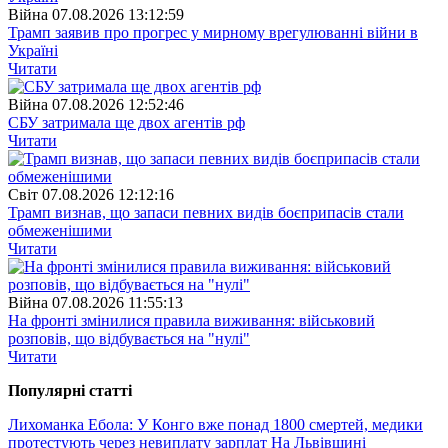
Війна
07.08.2026 13:12:59
Трамп заявив про прогрес у мирному врегулюванні війни в
Україні
Читати
Війна
07.08.2026 12:52:46
СБУ затримала ще двох агентів рф
Читати
Свiт
07.08.2026 12:12:16
Трамп визнав, що запаси певних видів боєприпасів стали
обмеженішими
Читати
Війна
07.08.2026 11:55:13
На фронті змінилися правила виживання: військовий
розповів, що відбувається на "нулі"
Читати
Популярнi статтi
Лихоманка Ебола: У Конго вже понад 1800 смертей, медики
протестують через невиплату зарплат
На Львівщині