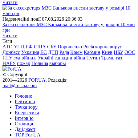
Читати
Надзвичайні події
07.08.2026 20:36:03
За екссекретаря МЗС Банькова внесли заставу у розмірі 10 млн
грн
Читати
Теги
АТО
УПЦ
РФ
США
СБУ
Порошенко
Росія
коронавирус
Донбасс
Украина
ЕС
ДТП
Рада
Крым
Кабмин
Киев
НБУ
ООС
ГПУ
суд
війна в Україні
санкции
війна
Путин
Трамп
газ
НАБУ
пожар
Польша
выборы
© Copyright
2001—2026
FORUA
. Редакція:
mail@for-ua.com
Головне
Рейтинги
Точка зору
Енергетика
Інтерв’ю
Столиця
Дайджест
TOP For UA