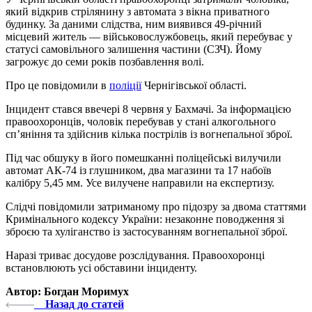
який відкрив стрілянину з автомата з вікна приватного
будинку. За даними слідства, ним виявився 49-річний
місцевий житель — військовослужбовець, який перебуває у
статусі самовільного залишення частини (СЗЧ). Йому
загрожує до семи років позбавлення волі.
Про це повідомили в
поліції
Чернігівської області.
Інцидент стався ввечері 8 червня у Бахмачі. За інформацією
правоохоронців, чоловік перебував у стані алкогольного
сп’яніння та здійснив кілька пострілів із вогнепальної зброї.
Під час обшуку в його помешканні поліцейські вилучили
автомат АК-74 із глушником, два магазини та 17 набоїв
калібру 5,45 мм. Усе вилучене направили на експертизу.
Слідчі повідомили затриманому про підозру за двома статтями
Кримінального кодексу України: незаконне поводження зі
зброєю та хуліганство із застосуванням вогнепальної зброї.
Наразі триває досудове розслідування. Правоохоронці
встановлюють усі обставини інциденту.
Автор: Богдан Моримух
Назад до статей