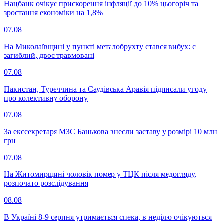
Нацбанк очікує прискорення інфляції до 10% цьогоріч та
зростання економіки на 1,8%
07.08
На Миколаївщині у пункті металобрухту стався вибух: є
загиблий, двоє травмовані
07.08
Пакистан, Туреччина та Саудівська Аравія підписали угоду
про колективну оборону
07.08
За екссекретаря МЗС Банькова внесли заставу у розмірі 10 млн
грн
07.08
На Житомирщині чоловік помер у ТЦК після медогляду,
розпочато розслідування
08.08
В Україні 8-9 серпня утримається спека, в неділю очікуються