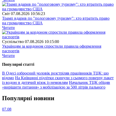
Свiт
07.08.2026 10:56:23
Трамп вдарив по "пологовому туризму": хто втратить право
на громадянство США
Читати
Суспiльство
07.08.2026 10:15:00
Українцям за кордоном спростили правила оформлення
паспортів
Читати
Популярнi статтi
В Одесі озброєний чоловік розстріляв працівників ТЦК: що
відомо
На Київщині підлітки скинули з сьомого поверху пакет
із водою в дитячий візок із немовлям
Начальник ТЦК обіцяв
«вирішити питання» з мобілізацією за 500 літрів пального
Популярнi новини
07.08