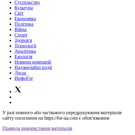
Суспiльство
Культура
Світ
Економіка
Політика
Війна
Спорт
Здоров'я
Технології
Аналітика
Екологія
Новини компаній
Надзвичайні події
Досьє
ИнфоFor
У разі повного або часткового передрукування матеріалів
сайту посилання на https://for-ua.com є обов'язковим
Правила використання матеріалів