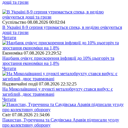
дощі та грози
Суспiльство
08.08.2026 00:02:04
В Україні 8-9 серпня утримається спека, в неділю очікуються
дощі та грози
Читати
Економіка
07.08.2026 23:29:52
Нацбанк очікує прискорення інфляції до 10% цьогоріч та
зростання економіки на 1,8%
Читати
Надзвичайні події
07.08.2026 22:32:25
На Миколаївщині у пункті металобрухту стався вибух: є
загиблий, двоє травмовані
Читати
Свiт
07.08.2026 21:34:06
Пакистан, Туреччина та Саудівська Аравія підписали угоду
про колективну оборону