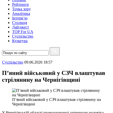
Рейтинги
Точка зору
Аналітика
Інтерв’ю
Столиця
Дайджест
TOP For UA
Суспiльство
Культура
Суспiльство
09.06.2026 18:57
П’яний військовий у СЗЧ влаштував
стрілянину на Чернігівщині
П’яний військовий у СЗЧ влаштував стрілянину на
Чернігівщині
У Чернігівській області правоохоронці затримали чоловіка,