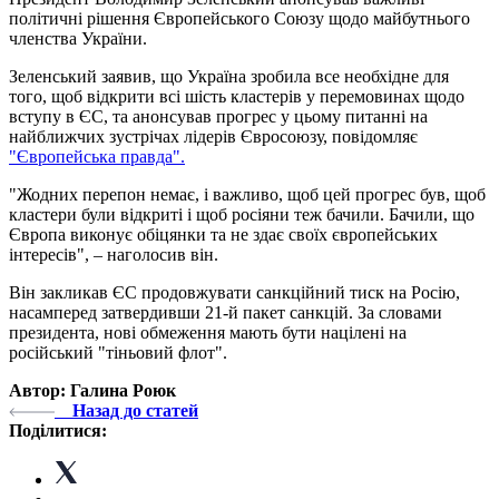
політичні рішення Європейського Союзу щодо майбутнього
членства України.
Зеленський заявив, що Україна зробила все необхідне для
того, щоб відкрити всі шість кластерів у перемовинах щодо
вступу в ЄС, та анонсував прогрес у цьому питанні на
найближчих зустрічах лідерів Євросоюзу, повідомляє
"Європейська правда".
"Жодних перепон немає, і важливо, щоб цей прогрес був, щоб
кластери були відкриті і щоб росіяни теж бачили. Бачили, що
Європа виконує обіцянки та не здає своїх європейських
інтересів", – наголосив він.
Він закликав ЄС продовжувати санкційний тиск на Росію,
насамперед затвердивши 21-й пакет санкцій. За словами
президента, нові обмеження мають бути націлені на
російський "тіньовий флот".
Автор: Галина Роюк
Назад до статей
Поділитися: