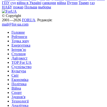
ГПУ
суд
війна в Україні
санкции
війна
Путин
Трамп
газ
НАБУ
пожар
Польша
выборы
© Copyright
2001—2026
FORUA
. Редакція:
mail@for-ua.com
Головне
Рейтинги
Точка зору
Енергетика
Інтерв’ю
Столиця
Дайджест
TOP For UA
Суспiльство
Культура
Світ
Економіка
Політика
Війна
Спорт
Здоров'я
Технології
Аналітика