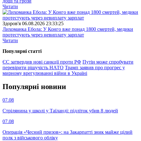
дощі та грози
Читати
Здоров'я
06.08.2026 23:33:25
Лихоманка Ебола: У Конго вже понад 1800 смертей, медики
протестують через невиплату зарплат
Читати
Популярнi статтi
ЄС затвердив нові санкції проти РФ
Путін може спробувати
перевірити рішучість НАТО
Трамп заявив про прогрес у
мирному врегулюванні війни в Україні
Популярнi новини
07.08
Стрілянина у школі у Таїланді: підліток убив 8 людей
07.08
Операція «Чесний призов»: на Закарпатті зник майже цілий
полк з військового обліку