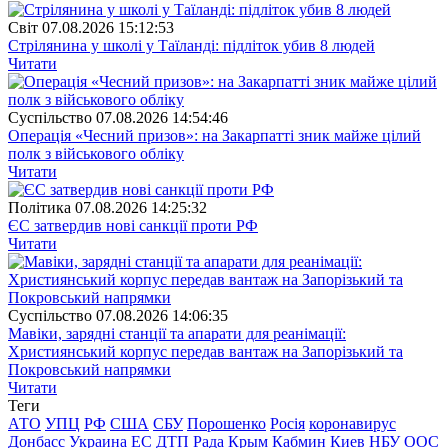
Свiт
07.08.2026 15:12:53
Стрілянина у школі у Таїланді: підліток убив 8 людей
Читати
Суспiльство
07.08.2026 14:54:46
Операція «Чесний призов»: на Закарпатті зник майже цілий
полк з військового обліку
Читати
Полiтика
07.08.2026 14:25:32
ЄС затвердив нові санкції проти РФ
Читати
Суспiльство
07.08.2026 14:06:35
Мавіки, зарядні станції та апарати для реанімації:
Християнський корпус передав вантаж на Запорізький та
Покровський напрямки
Читати
Теги
АТО
УПЦ
РФ
США
СБУ
Порошенко
Росія
коронавирус
Донбасс
Украина
ЕС
ДТП
Рада
Крым
Кабмин
Киев
НБУ
ООС