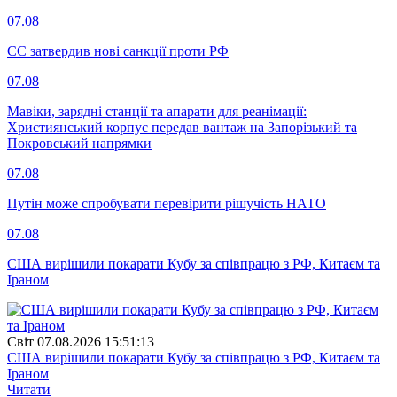
07.08
ЄС затвердив нові санкції проти РФ
07.08
Мавіки, зарядні станції та апарати для реанімації:
Християнський корпус передав вантаж на Запорізький та
Покровський напрямки
07.08
Путін може спробувати перевірити рішучість НАТО
07.08
США вирішили покарати Кубу за співпрацю з РФ, Китаєм та
Іраном
Свiт
07.08.2026 15:51:13
США вирішили покарати Кубу за співпрацю з РФ, Китаєм та
Іраном
Читати