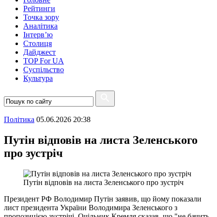
Рейтинги
Точка зору
Аналітика
Інтерв’ю
Столиця
Дайджест
TOP For UA
Суспiльство
Культура
Полiтика
05.06.2026 20:38
Путін відповів на листа Зеленського
про зустріч
Путін відповів на листа Зеленського про зустріч
Президент РФ Володимир Путін заявив, що йому показали
лист президента України Володимира Зеленського з
пропозицією зустрічі. Очільник Кремля сказав, що "не бачить