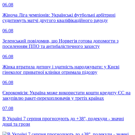
06.08
Жіноча Ліга чемпіонів: Українські футбольні арбітрині
судитимуть матчі другого кваліфікаційного раунду
06.08
Зеленський повідомив, що Норвегія готова допомогти з
посиленням ППО та антибалістичного захисту
06.08
Жінка втратила дитину і здатність народжувати: у Києві
гінеколог приватної клініки отримала підозру
06.08
Єврокомісія: Україна може використати кошти кредиту ЄС на
закупівлю ракет-перехоплювачів у третіх країнах
07.08
В Україні 7 серпня прогнозують до +38°, подекуди - значні
дощі та грози