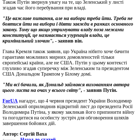
Також Путін звернув увагу на те, що Зеленський у листі
згадав час його перебування при владі.
"Це важливе питання, але на вибори треба йти. Треба не
боятися йти на вибори і діяти завжди в рамках основного
закону. Тому що якщо утримувати владу поза межами
конституції, це називається узурпація влади, це
кримінальний злочин",
- заявив він.
Глава Кремля також заявив, що Україна нібито хоче бачити
гарантами можливих мирних домовленостей тільки
європейські країни, але не США. Путін у цьому контексті
глузливо згадав суперечку між Зеленським та президентом
США Дональдом Трампом у Білому домі.
"Ми всі бачили, як Дональд займався вихованням автора
цього листа на очах у всього світу",
- заявив Путін.
ForUA
нагадує, що 4 червня президент України Володимир
Зеленський оприлюднив відкритий лист до президента Росії
Володимира Путіна, у якому закликав його припинити війну
та погодитися на особисту зустріч для обговорення шляхів
завершення бойових дій.
Автор: Сергій Ваха
Назад до статей