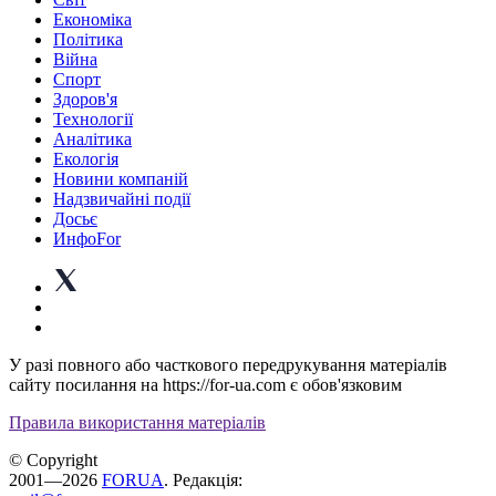
Економіка
Політика
Війна
Спорт
Здоров'я
Технології
Аналітика
Екологія
Новини компаній
Надзвичайні події
Досьє
ИнфоFor
У разі повного або часткового передрукування матеріалів
сайту посилання на https://for-ua.com є обов'язковим
Правила використання матеріалів
© Copyright
2001—2026
FORUA
. Редакція: