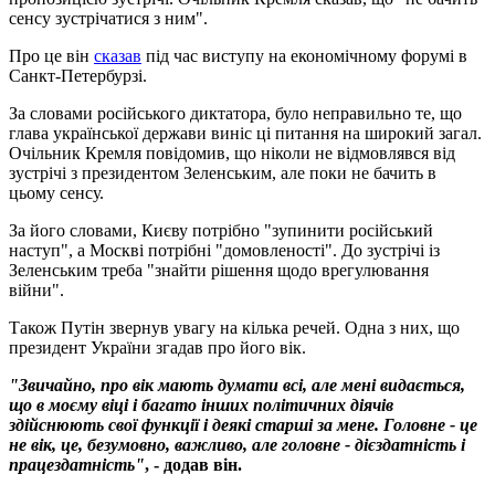
сенсу зустрічатися з ним".
Про це він
сказав
під час виступу на економічному форумі в
Санкт-Петербурзі.
За словами російського диктатора, було неправильно те, що
глава української держави виніс ці питання на широкий загал.
Очільник Кремля повідомив, що ніколи не відмовлявся від
зустрічі з президентом Зеленським, але поки не бачить в
цьому сенсу.
За його словами, Києву потрібно "зупинити російський
наступ", а Москві потрібні "домовленості". До зустрічі із
Зеленським треба "знайти рішення щодо врегулювання
війни".
Також Путін звернув увагу на кілька речей. Одна з них, що
президент України згадав про його вік.
"Звичайно, про вік мають думати всі, але мені видається,
що в моєму віці і багато інших політичних діячів
здійснюють свої функції і деякі старші за мене. Головне - це
не вік, це, безумовно, важливо, але головне - дієздатність і
працездатність"
, - додав він.