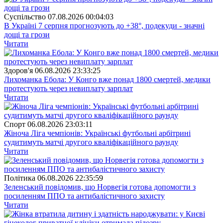
Суспiльство
07.08.2026 00:04:03
В Україні 7 серпня прогнозують до +38°, подекуди - значні
дощі та грози
Читати
Здоров'я
06.08.2026 23:33:25
Лихоманка Ебола: У Конго вже понад 1800 смертей, медики
протестують через невиплату зарплат
Читати
Спорт
06.08.2026 23:03:11
Жіноча Ліга чемпіонів: Українські футбольні арбітрині
судитимуть матчі другого кваліфікаційного раунду
Читати
Полiтика
06.08.2026 22:35:59
Зеленський повідомив, що Норвегія готова допомогти з
посиленням ППО та антибалістичного захисту
Читати