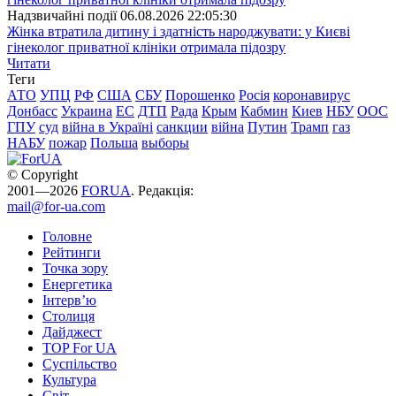
Надзвичайні події
06.08.2026 22:05:30
Жінка втратила дитину і здатність народжувати: у Києві
гінеколог приватної клініки отримала підозру
Читати
Теги
АТО
УПЦ
РФ
США
СБУ
Порошенко
Росія
коронавирус
Донбасс
Украина
ЕС
ДТП
Рада
Крым
Кабмин
Киев
НБУ
ООС
ГПУ
суд
війна в Україні
санкции
війна
Путин
Трамп
газ
НАБУ
пожар
Польша
выборы
© Copyright
2001—2026
FORUA
. Редакція:
mail@for-ua.com
Головне
Рейтинги
Точка зору
Енергетика
Інтерв’ю
Столиця
Дайджест
TOP For UA
Суспiльство
Культура
Світ