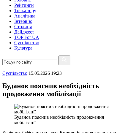
Рейтинги
Точка зору
Аналітика
Інтерв’ю
Столиця
Дайджест
TOP For UA
Суспiльство
Культура
Суспiльство
15.05.2026 19:23
Буданов пояснив необхідність
продовження мобілізації
Буданов пояснив необхідність продовження
мобілізації
Керівник Офісу президента Кирило Буданов заявив, що