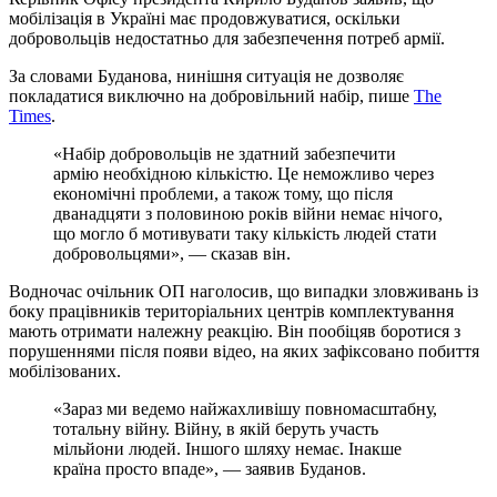
мобілізація в Україні має продовжуватися, оскільки
добровольців недостатньо для забезпечення потреб армії.
За словами Буданова, нинішня ситуація не дозволяє
покладатися виключно на добровільний набір, пише
The
Times
.
«Набір добровольців не здатний забезпечити
армію необхідною кількістю. Це неможливо через
економічні проблеми, а також тому, що після
дванадцяти з половиною років війни немає нічого,
що могло б мотивувати таку кількість людей стати
добровольцями», — сказав він.
Водночас очільник ОП наголосив, що випадки зловживань із
боку працівників територіальних центрів комплектування
мають отримати належну реакцію. Він пообіцяв боротися з
порушеннями після появи відео, на яких зафіксовано побиття
мобілізованих.
«Зараз ми ведемо найжахливішу повномасштабну,
тотальну війну. Війну, в якій беруть участь
мільйони людей. Іншого шляху немає. Інакше
країна просто впаде», — заявив Буданов.