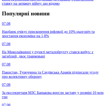
ставку на затяжну війну: що відомо
Популярнi новини
07.08
Нацбанк очікує прискорення інфляції до 10% цьогоріч та
зростання економіки на 1,8%
07.08
На Миколаївщині у пункті металобрухту стався вибух: є
загиблий, двоє травмовані
07.08
Пакистан, Туреччина та Саудівська Аравія підписали угоду
про колективну оборону
07.08
За екссекретаря МЗС Банькова внесли заставу у розмірі 10 млн
грн
07.08