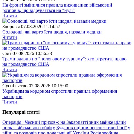
На фронті змінилися правила виживання: військовий
розповів, що відбувається на "нулі"
Читати
Здоров'я
07.08.2026 11:14:57
Солодощі, які варто їсти щодня, назвали медики
Читати
Свiт
07.08.2026 10:56:23
Трамп вдарив по "пологовому туризму": хто втратить право
на громадянство США
Читати
Суспiльство
07.08.2026 10:15:00
Українцям за кордоном спростили правила оформлення
паспортів
Читати
Популярнi статтi
Операція «Чесний призов»: на Закарпатті зник майже цілий
полк з військового обліку
Буданов оцінив перспективи Росії у
війні та розповів про подальші дії України
Росія зробила