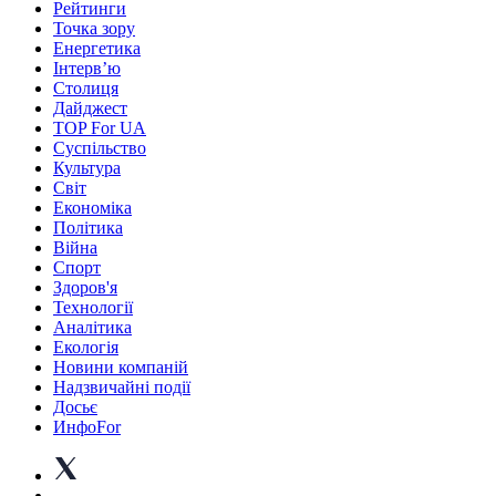
Рейтинги
Точка зору
Енергетика
Інтерв’ю
Столиця
Дайджест
TOP For UA
Суспiльство
Культура
Світ
Економіка
Політика
Війна
Спорт
Здоров'я
Технології
Аналітика
Екологія
Новини компаній
Надзвичайні події
Досьє
ИнфоFor