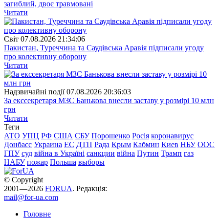
загиблий, двоє травмовані
Читати
Свiт
07.08.2026 21:34:06
Пакистан, Туреччина та Саудівська Аравія підписали угоду
про колективну оборону
Читати
Надзвичайні події
07.08.2026 20:36:03
За екссекретаря МЗС Банькова внесли заставу у розмірі 10 млн
грн
Читати
Теги
АТО
УПЦ
РФ
США
СБУ
Порошенко
Росія
коронавирус
Донбасс
Украина
ЕС
ДТП
Рада
Крым
Кабмин
Киев
НБУ
ООС
ГПУ
суд
війна в Україні
санкции
війна
Путин
Трамп
газ
НАБУ
пожар
Польша
выборы
© Copyright
2001—2026
FORUA
. Редакція:
mail@for-ua.com
Головне