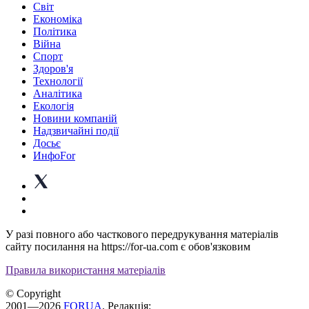
Світ
Економіка
Політика
Війна
Спорт
Здоров'я
Технології
Аналітика
Екологія
Новини компаній
Надзвичайні події
Досьє
ИнфоFor
У разі повного або часткового передрукування матеріалів
сайту посилання на https://for-ua.com є обов'язковим
Правила використання матеріалів
© Copyright
2001—2026
FORUA
. Редакція: