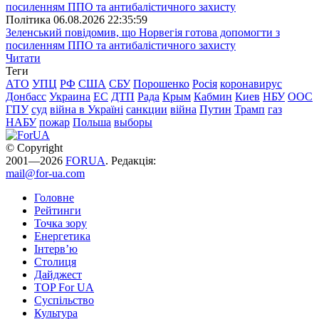
Полiтика
06.08.2026 22:35:59
Зеленський повідомив, що Норвегія готова допомогти з
посиленням ППО та антибалістичного захисту
Читати
Теги
АТО
УПЦ
РФ
США
СБУ
Порошенко
Росія
коронавирус
Донбасс
Украина
ЕС
ДТП
Рада
Крым
Кабмин
Киев
НБУ
ООС
ГПУ
суд
війна в Україні
санкции
війна
Путин
Трамп
газ
НАБУ
пожар
Польша
выборы
© Copyright
2001—2026
FORUA
. Редакція:
mail@for-ua.com
Головне
Рейтинги
Точка зору
Енергетика
Інтерв’ю
Столиця
Дайджест
TOP For UA
Суспiльство
Культура