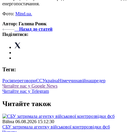
енергопостачання.
Фото:
Mind.ua.
Автор: Галина Роюк
Назад до статей
Поділитися:
Теги:
Росія
переговори
ЄС
Україна
Німеччина
війна
шредер
Читайте нас у Google News
Читайте нас у Telegram
Читайте також
Війна
06.08.2026 15:12:30
СБУ затримала агентку військової контррозвідки фсб