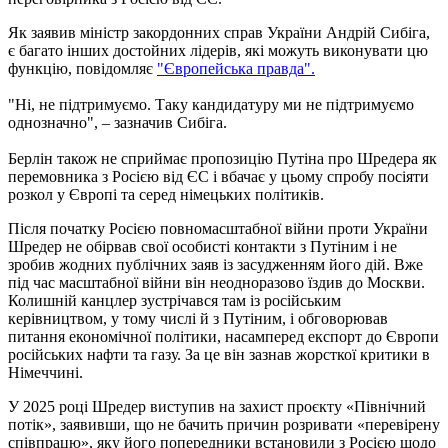
Як заявив міністр закордонних справ України Андрій Сибіга,
є багато інших достойних лідерів, які можуть виконувати цю
функцію, повідомляє
"Європейська правда".
"Ні, не підтримуємо. Таку кандидатуру ми не підтримуємо
однозначно", – зазначив Сибіга.
Берлін також не сприймає пропозицію Путіна про Шредера як
перемовника з Росією від ЄС і вбачає у цьому спробу посіяти
розкол у Європі та серед німецьких політиків.
Після початку Росією повномасштабної війни проти України
Шредер не обірвав свої особисті контакти з Путіним і не
зробив жодних публічних заяв із засудженням його дій. Вже
під час масштабної війни він неодноразово їздив до Москви.
Колишній канцлер зустрічався там із російським
керівництвом, у тому числі й з Путіним, і обговорював
питання економічної політики, насамперед експорт до Європи
російських нафти та газу. За це він зазнав жорсткої критики в
Німеччині.
У 2025 році Шредер виступив на захист проєкту «Північний
потік», заявивши, що не бачить причин розривати «перевірену
співпрацю», яку його попередники встановили з Росією щодо