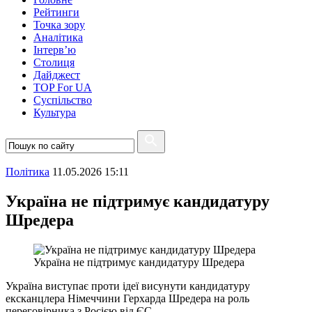
Рейтинги
Точка зору
Аналітика
Інтерв’ю
Столиця
Дайджест
TOP For UA
Суспiльство
Культура
Полiтика
11.05.2026 15:11
Україна не підтримує кандидатуру
Шредера
Україна не підтримує кандидатуру Шредера
Україна виступає проти ідеї висунути кандидатуру
ексканцлера Німеччини Герхарда Шредера на роль
переговірника з Росією від ЄС.