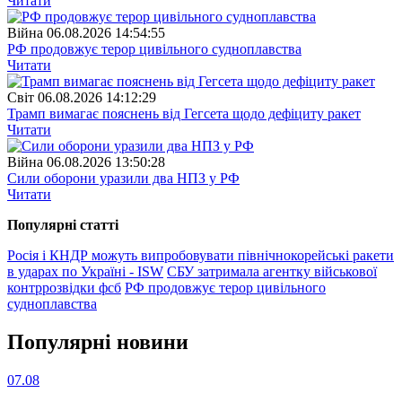
Читати
Війна
06.08.2026 14:54:55
РФ продовжує терор цивільного судноплавства
Читати
Свiт
06.08.2026 14:12:29
Трамп вимагає пояснень від Гегсета щодо дефіциту ракет
Читати
Війна
06.08.2026 13:50:28
Сили оборони уразили два НПЗ у РФ
Читати
Популярнi статтi
Росія і КНДР можуть випробовувати північнокорейські ракети
в ударах по Україні - ISW
СБУ затримала агентку військової
контррозвідки фсб
РФ продовжує терор цивільного
судноплавства
Популярнi новини
07.08