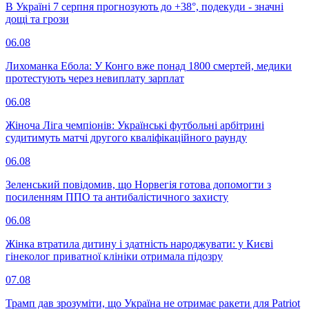
В Україні 7 серпня прогнозують до +38°, подекуди - значні
дощі та грози
06.08
Лихоманка Ебола: У Конго вже понад 1800 смертей, медики
протестують через невиплату зарплат
06.08
Жіноча Ліга чемпіонів: Українські футбольні арбітрині
судитимуть матчі другого кваліфікаційного раунду
06.08
Зеленський повідомив, що Норвегія готова допомогти з
посиленням ППО та антибалістичного захисту
06.08
Жінка втратила дитину і здатність народжувати: у Києві
гінеколог приватної клініки отримала підозру
07.08
Трамп дав зрозуміти, що Україна не отримає ракети для Patriot