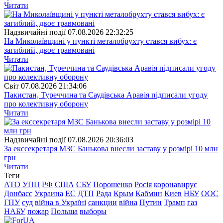
Читати
Надзвичайні події
07.08.2026 22:32:25
На Миколаївщині у пункті металобрухту стався вибух: є
загиблий, двоє травмовані
Читати
Свiт
07.08.2026 21:34:06
Пакистан, Туреччина та Саудівська Аравія підписали угоду
про колективну оборону
Читати
Надзвичайні події
07.08.2026 20:36:03
За екссекретаря МЗС Банькова внесли заставу у розмірі 10 млн
грн
Читати
Теги
АТО
УПЦ
РФ
США
СБУ
Порошенко
Росія
коронавирус
Донбасс
Украина
ЕС
ДТП
Рада
Крым
Кабмин
Киев
НБУ
ООС
ГПУ
суд
війна в Україні
санкции
війна
Путин
Трамп
газ
НАБУ
пожар
Польша
выборы