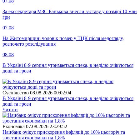
07.08
За екссекретаря МЗС Банькова внесли заставу у розмірі 10 млн
грн
07.08
На Житомирщині чоловік помер у ТЦК після медогляду,
розпочато розслідування
08.08
В Україні 8-9 серпня утримається спека, в неділю очікуються
дощі та грози
Суспiльство
08.08.2026 00:02:04
В Україні 8-9 серпня утримається спека, в неділю очікуються
дощі та грози
Читати
Економіка
07.08.2026 23:29:52
Нацбанк очікує прискорення інфляції до 10% цьогоріч та
зростання економіки на 1,8%