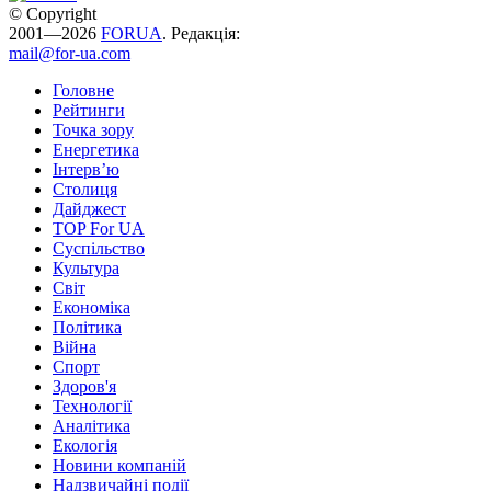
© Copyright
2001—2026
FORUA
. Редакція:
mail@for-ua.com
Головне
Рейтинги
Точка зору
Енергетика
Інтерв’ю
Столиця
Дайджест
TOP For UA
Суспiльство
Культура
Світ
Економіка
Політика
Війна
Спорт
Здоров'я
Технології
Аналітика
Екологія
Новини компаній
Надзвичайні події