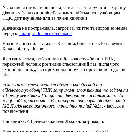
У Львові затримали чоловіка, який взяв у заручниці 13-річну
дівчинку. Завдяки поліцейському та військовослужбовцям
ТЦК, дитину звільнили за лічені хвилини.
Дівчинка не постраждала, загрози її життю та здоровʼю немає,
передає
поліція Львівської області
.
Надзвичайна подія сталася 9 травня, близько 16:30 на вулиці
Кавалерідзе у Львові.
Як зазначається, побачивши військовослужбовців ТЦК,
перехожий чоловік розпилив сльозогінний газ, після чого
схопив дівчинку, яка проходила поруч та приставив їй до шиї
ніж.
«Спільними злагодженими діями поліцейський та
військовослужбовці ТЦК затримали зловмисника та звільнили
13-річну львівʼянку. На щастя, дівчина не постраждала. На
місці події працювала слідчо-оперативна група відділу поліції
№2 Львівського районного управління поліції №2»
, - ідеться в
повідомленні.
Нападника, 43-річного жителя Львова, затримали.
Відкрито кримінальне провадження за ч.2 ст.146 КК