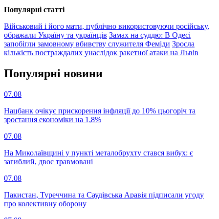
Популярнi статтi
Військовий і його мати, публічно використовуючи російську,
ображали Україну та українців
Замах на суддю: В Одесі
запобігли замовному вбивству служителя Феміди
Зросла
кількість постраждалих унаслідок ракетної атаки на Львів
Популярнi новини
07.08
Нацбанк очікує прискорення інфляції до 10% цьогоріч та
зростання економіки на 1,8%
07.08
На Миколаївщині у пункті металобрухту стався вибух: є
загиблий, двоє травмовані
07.08
Пакистан, Туреччина та Саудівська Аравія підписали угоду
про колективну оборону