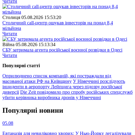
Читати
Столиця
05.08.2026 15:53:20
Столичний call-центр ошукав інвесторів на понад 8,4
мільйона
Читати
Війна
05.08.2026 15:13:34
СБУ затримала агента російської воєнної розвідки в Одесі
Читати
Популярнi статтi
Оприлюднено список компаній, які постраждали від
масованої атаки РФ на Київщину
У Німеччині розслідують
інциденти в аеропорту Лейпцига через підозру російської
диверсії
Die Zeit повідомило про спробу російських спецслужб
убити керівника виробника дронів у Німеччині
Популярнi новини
05.08
Евтаназія для невиліковно хворих: У Нью-Йорку легалізували