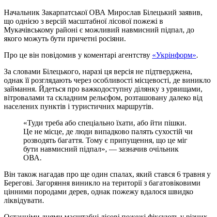
Начальник Закарпатської ОВА Мирослав Білецький заявив,
що однією з версій масштабної лісової пожежі в
Мукачівському районі є можливий навмисний підпал, до
якого можуть бути причетні росіяни.
Про це він повідомив у коментарі агентству
«Укрінформ»
.
За словами Білецького, наразі ця версія не підтверджена,
однак її розглядають через особливості місцевості, де виникло
займання. Йдеться про важкодоступну ділянку з урвищами,
вітровалами та складним рельєфом, розташовану далеко від
населених пунктів і туристичних маршрутів.
«Туди треба або спеціально їхати, або йти пішки.
Це не місце, де люди випадково палять сухостій чи
розводять багаття. Тому є припущення, що це міг
бути навмисний підпал», — зазначив очільник
ОВА.
Він також нагадав про ще один спалах, який стався 6 травня у
Берегові. Загоряння виникло на території з багатовіковими
цінними породами дерев, однак пожежу вдалося швидко
ліквідувати.
Останніми днями масштабні лісові пожежі фіксують у різних