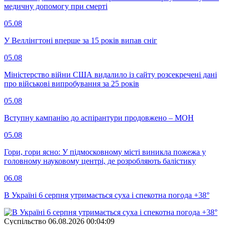
медичну допомогу при смерті
05.08
У Веллінгтоні вперше за 15 років випав сніг
05.08
Міністерство війни США видалило із сайту розсекречені дані
про військові випробування за 25 років
05.08
Вступну кампанію до аспірантури продовжено – МОН
05.08
Гори, гори ясно: У підмосковному місті виникла пожежа у
головному науковому центрі, де розробляють балістику
06.08
В Україні 6 серпня утримається суха і спекотна погода +38°
Суспiльство
06.08.2026 00:04:09