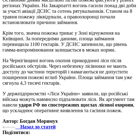
регіонах України. На Закарпатті вогонь гасили понад дві доби
за участі авіації ДСНС та сотень рятувальників. Станом на 8
травня пожежу ліквідували, а правоохоронці почали
встановлювати причини займання.
Крім того, значна пожежа триває у Зоні відчуження на
Київщині. За попередніми даними, площа займання
перевищила 1100 гектарів. У ДСНС запевнили, що рівень
гамма-випромінювання залишається в межах норми.
На Чернігівщині вогонь охопив прикордонні ліси після
російських обстрілів. Через небезпеку лісівники не мають
доступу до частини територій і намагаються не допустити
поширення пожежі вглиб України. Площа займання там уже
сягнула 4,3 тисячі гектарів.
У держпідприємстві «Ліси України» заявили, що російські
війська можуть навмисно підпалювати ліси. Як аргумент там
навели
удари РФ по спостережних щоглах лісової охорони
,
що ускладнює оперативне виявлення та гасіння пожеж.
Автор: Богдан Моримух
Назад до статей
Поділитися: