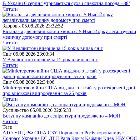
В Україні 6 серпня утримається суха і спекотна погода +38°
Читати
Здоров'я
05.08.2026 23:32:52
Евтаназія для невиліковно хворих: У Нью-Йорку легалізували
медичну допомогу при смерті
Читати
Свiт
05.08.2026 23:03:34
У Веллінгтоні вперше за 15 років випав сніг
Читати
Свiт
05.08.2026 22:34:06
Міністерство війни США видалило із сайту розсекречені дані
про військові випробування за 25 років
Читати
Суспiльство
05.08.2026 22:05:33
Вступну кампанію до аспірантури продовжено – МОН
Читати
Теги
АТО
УПЦ
РФ
США
СБУ
Порошенко
Росія
коронавирус
Донбасс
Украина
ЕС
ДТП
Рада
Крым
Кабмин
Киев
НБУ
ООС