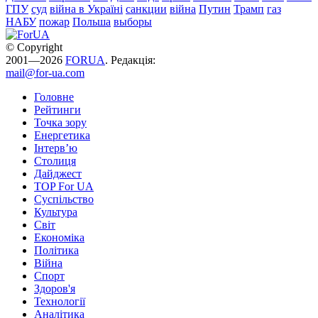
ГПУ
суд
війна в Україні
санкции
війна
Путин
Трамп
газ
НАБУ
пожар
Польша
выборы
© Copyright
2001—2026
FORUA
. Редакція:
mail@for-ua.com
Головне
Рейтинги
Точка зору
Енергетика
Інтерв’ю
Столиця
Дайджест
TOP For UA
Суспiльство
Культура
Світ
Економіка
Політика
Війна
Спорт
Здоров'я
Технології
Аналітика