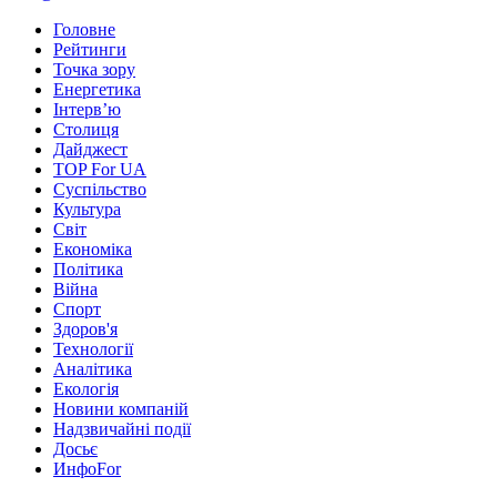
Головне
Рейтинги
Точка зору
Енергетика
Інтерв’ю
Столиця
Дайджест
TOP For UA
Суспiльство
Культура
Світ
Економіка
Політика
Війна
Спорт
Здоров'я
Технології
Аналітика
Екологія
Новини компаній
Надзвичайні події
Досьє
ИнфоFor