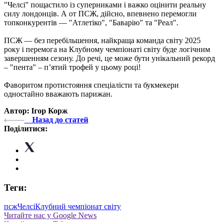
"Челсі" пощастило із суперниками і важко оцінити реальну
силу лондонців. А от ПСЖ, дійсно, впевнено перемогли
топконкурентів — "Атлетіко", "Баварію" та "Реал".
ПСЖ — без перебільшення, найкраща команда світу 2025
року і перемога на Клубному чемпіонаті світу буде логічним
завершенням сезону. До речі, це може бути унікальний рекорд
– "пента" – пʼятий трофей у цьому році!
Фаворитом протистояння спеціалісти та букмекери
одностайно вважають парижан.
Автор: Ігор Корж
Назад до статей
Поділитися:
Теги:
псж
Челсі
Клубний чемпіонат світу
Читайте нас у Google News