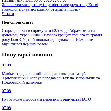
Надзвичайні події
06.08.2026 22:05:30
Жінка втратила дитину і здатність народжувати: у Києві
гінеколог приватної клініки отримала підозру
Читати
Популярнi статтi
Стармер наказав спрямувати £2,5 млрд Абрамовича на
допомогу Україні
ФІФА назвала кращих тренера та гравця
року
Ілля Забарний швидко адаптувався в ПСЖ і вже
відзначився першим голом
Популярнi новини
07.08
Мавіки, зарядні станції та апарати для реанімації:
Християнський корпус передав вантаж на Запорізький та
Покровський напрямки
07.08
Путін може спробувати перевірити рішучість НАТО
07.08