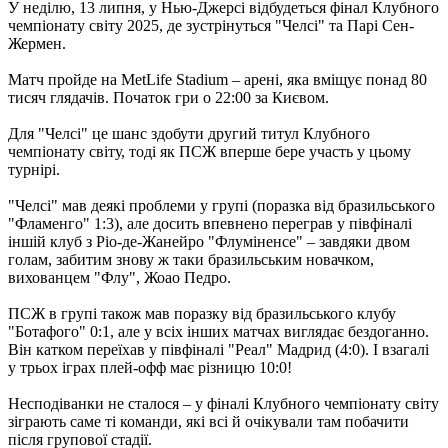
У неділю, 13 липня, у Нью-Джерсі відбудеться фінал Клубного
чемпіонату світу 2025, де зустрінуться "Челсі" та Парі Сен-
Жермен.
Матч пройде на MetLife Stadium – арені, яка вміщує понад 80
тисяч глядачів. Початок гри о 22:00 за Києвом.
Для "Челсі" це шанс здобути другий титул Клубного
чемпіонату світу, тоді як ПСЖ вперше бере участь у цьому
турнірі.
"Челсі" мав деякі проблеми у групі (поразка від бразильського
"Фламенго" 1:3), але досить впевнено переграв у півфіналі
іншій клуб з Ріо-де-Жанейро "Флуміненсе" – завдяки двом
голам, забитим знову ж таки бразильським новачком,
вихованцем "Флу", Жоао Педро.
ПСЖ в групі також мав поразку від бразильського клубу
"Ботафого" 0:1, але у всіх інших матчах виглядає бездоганно.
Він катком переїхав у півфіналі "Реал" Мадрид (4:0). І взагалі
у трьох іграх плей-офф має різницю 10:0!
Несподіванки не сталося – у фіналі Клубного чемпіонату світу
зіграють саме ті команди, які всі й очікували там побачити
після групової стадії.