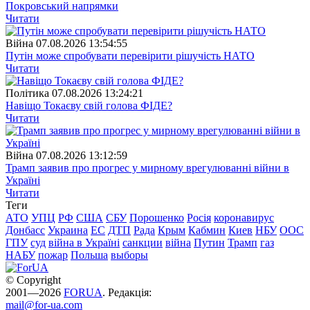
Покровський напрямки
Читати
Війна
07.08.2026 13:54:55
Путін може спробувати перевірити рішучість НАТО
Читати
Полiтика
07.08.2026 13:24:21
Навіщо Токаєву свій голова ФІДЕ?
Читати
Війна
07.08.2026 13:12:59
Трамп заявив про прогрес у мирному врегулюванні війни в
Україні
Читати
Теги
АТО
УПЦ
РФ
США
СБУ
Порошенко
Росія
коронавирус
Донбасс
Украина
ЕС
ДТП
Рада
Крым
Кабмин
Киев
НБУ
ООС
ГПУ
суд
війна в Україні
санкции
війна
Путин
Трамп
газ
НАБУ
пожар
Польша
выборы
© Copyright
2001—2026
FORUA
. Редакція:
mail@for-ua.com