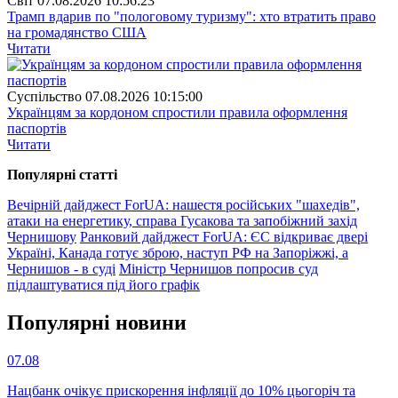
Свiт
07.08.2026 10:56:23
Трамп вдарив по "пологовому туризму": хто втратить право
на громадянство США
Читати
Суспiльство
07.08.2026 10:15:00
Українцям за кордоном спростили правила оформлення
паспортів
Читати
Популярнi статтi
Вечірній дайджест ForUА: нашестя російських "шахедів",
атаки на енергетику, справа Гусакова та запобіжний захід
Чернишову
Ранковий дайджест ForUА: ЄС відкриває двері
Україні, Канада готує зброю, наступ РФ на Запоріжжі, а
Чернишов - в суді
Міністр Чернишов попросив суд
підлаштуватися під його графік
Популярнi новини
07.08
Нацбанк очікує прискорення інфляції до 10% цьогоріч та