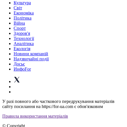
Культура
Світ
Економіка
Політика
Війна
Спорт
Здоров'я
Технології
Аналітика
Екологія
Новини компаній
Надзвичайні події
Досьє
ИнфоFor
У разі повного або часткового передрукування матеріалів
сайту посилання на https://for-ua.com є обов'язковим
Правила використання матеріалів
© Copyright