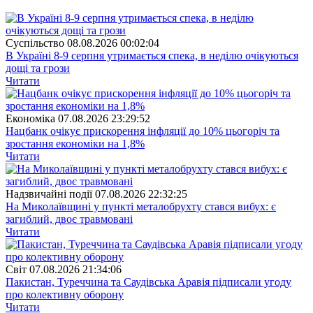
Суспiльство
08.08.2026 00:02:04
В Україні 8-9 серпня утримається спека, в неділю очікуються
дощі та грози
Читати
Економіка
07.08.2026 23:29:52
Нацбанк очікує прискорення інфляції до 10% цьогоріч та
зростання економіки на 1,8%
Читати
Надзвичайні події
07.08.2026 22:32:25
На Миколаївщині у пункті металобрухту стався вибух: є
загиблий, двоє травмовані
Читати
Свiт
07.08.2026 21:34:06
Пакистан, Туреччина та Саудівська Аравія підписали угоду
про колективну оборону
Читати