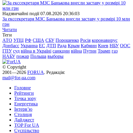
Надзвичайні події
07.08.2026 20:36:03
За екссекретаря МЗС Банькова внесли заставу у розмірі 10 млн
грн
Читати
Теги
АТО
УПЦ
РФ
США
СБУ
Порошенко
Росія
коронавирус
Донбасс
Украина
ЕС
ДТП
Рада
Крым
Кабмин
Киев
НБУ
ООС
ГПУ
суд
війна в Україні
санкции
війна
Путин
Трамп
газ
НАБУ
пожар
Польша
выборы
© Copyright
2001—2026
FORUA
. Редакція:
mail@for-ua.com
Головне
Рейтинги
Точка зору
Енергетика
Інтерв’ю
Столиця
Дайджест
TOP For UA
Суспiльство