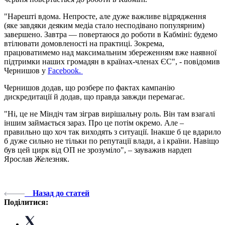
"Нарешті вдома. Непросте, але дуже важливе відрядження
(яке завдяки деяким медіа стало несподівано популярним)
завершено. Завтра — повертаюся до роботи в Кабміні: будемо
втілювати домовленості на практиці. Зокрема,
працюватимемо над максимальним збереженням вже наявної
підтримки наших громадян в країнах-членах ЄС", - повідомив
Чернишов у
Facebook.
Чернишов додав, що розбере по фактах кампанію
дискредитації й додав, що правда завжди перемагає.
"Ні, це не Міндіч там зіграв вирішальну роль. Він там взагалі
іншим займається зараз. Про це потім окремо. Але –
правильно що хоч так виходять з ситуації. Інакше б це вдарило
б дуже сильно не тільки по репутації влади, а і країни. Навіщо
був цей цирк від ОП не зрозуміло", – зауважив нардеп
Ярослав Железняк.
Назад до статей
Поділитися: