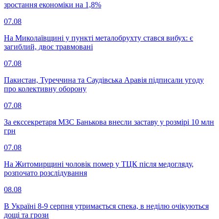
зростання економіки на 1,8%
07.08
На Миколаївщині у пункті металобрухту стався вибух: є
загиблий, двоє травмовані
07.08
Пакистан, Туреччина та Саудівська Аравія підписали угоду
про колективну оборону
07.08
За екссекретаря МЗС Банькова внесли заставу у розмірі 10 млн
грн
07.08
На Житомирщині чоловік помер у ТЦК після медогляду,
розпочато розслідування
08.08
В Україні 8-9 серпня утримається спека, в неділю очікуються
дощі та грози