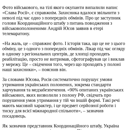
Фото військового, на тілі якого окупанти випалили напис
«Слава Росії», є справжнім. Захисника вдалося звільнити з
неволі під час одно з попередніх обмінів. Про це заступник
голови Координаційного штабу з питань поводження з
військовополоненими Андрій Юсов заявив в етері
телемаратону.
«На жаль, це – справжнє фото. І історія така, що це не з цього
обміну, це з одного з попередніх обмінів. Лікар під час огляду
в одному з регіональних центрів, де хлопці проходять
реабілітацію, просто не витримав, сфотографував це і виклав
у мережу. Це – свідчення того, через що проходять у полоні
наші захисники», – пояснив він.
За словами Юсова, Росія систематично порушує умови
утримання українських полонених, зокрема стандарти
харчування та медзабезпечення. «90% опитаних українських
військових, яких визволили з полону РФ, свідчать про
порушення умов утримання у тій чи іншій формі. Такі речі
мають масовий характер, і це предмет серйозної роботи і
тиску для всієї міжнародної спільноти», – зазначив
посадовець.
Як зазначив представник Координаційного штабу, Україна