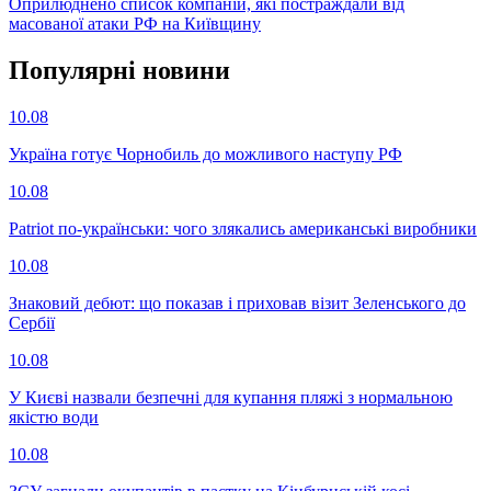
Оприлюднено список компаній, які постраждали від
масованої атаки РФ на Київщину
Популярнi новини
10.08
Україна готує Чорнобиль до можливого наступу РФ
10.08
Patriot по-українськи: чого злякались американські виробники
10.08
Знаковий дебют: що показав і приховав візит Зеленського до
Сербії
10.08
У Києві назвали безпечні для купання пляжі з нормальною
якістю води
10.08