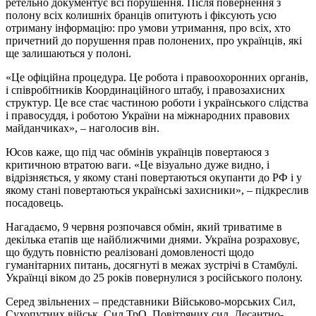
ретельно документує всі порушення. Після повернення з
полону всіх колишніх бранців опитують і фіксують усю
отриману інформацію: про умови утримання, про всіх, хто
причетний до порушення прав полонених, про українців, які
ще залишаються у полоні.
«Це офіційна процедура. Це робота і правоохоронних органів,
і співробітників Координаційного штабу, і правозахисних
структур. Це все стає частиною роботи і українського слідства
і правосуддя, і роботою України на міжнародних правових
майданчиках», – наголосив він.
Юсов каже, що під час обмінів українців повертаюся з
критичною втратою ваги. «Це візуально дуже видно, і
відрізняється, у якому стані повертаються окупанти до РФ і у
якому стані повертаються українські захисники», – підкреслив
посадовець.
Нагадаємо, 9 червня розпочався обмін, який триватиме в
декілька етапів ще найближчими днями. Україна розраховує,
що будуть повністю реалізовані домовленості щодо
гуманітарних питань, досягнуті в межах зустрічі в Стамбулі.
Українці віком до 25 років повернулися з російського полону.
Серед звільнених – представники Військово-морських Сил,
Сухопутних військ, Сил ТрО, Повітряних сил, Десантно-