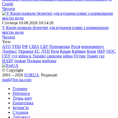
Сербії
Читати
Столиця
10.08.2026 10:14:26
У Києві назвали безпечні для купання пляжі з нормальною
якістю води
Читати
Теги
АТО
УПЦ
РФ
США
СБУ
Порошенко
Росія
коронавирус
Донбасс
Украина
ЕС
ДТП
Рада
Крым
Кабмин
Киев
НБУ
ООС
ГПУ
суд
війна в Україні
санкции
війна
Путин
Трамп
газ
НАБУ
пожар
Польша
выборы
© Copyright
2001—2026
FORUA
. Редакція:
mail@for-ua.com
Головне
Рейтинги
Точка зору
Енергетика
Інтерв’ю
Столиця
Дайджест