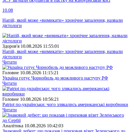
ЗСУ загнали окупантів в пастку на Кінбурнській косі
10.08
Напій, який може «вимикати» хронічне запалення, назвали
дієтологи
Здоров'я
10.08.2026 11:55:01
Напій, який може «вимикати» хронічне запалення, назвали
дієтологи
Читати
Головне
10.08.2026 11:15:21
Україна готує Чорнобиль до можливого наступу РФ
Читати
Головне
10.08.2026 10:56:21
Patriot по-українськи: чого злякались американські виробники
Читати
Аналітика
10.08.2026 10:42:03
Знаковий дебют: що показав і приховав візит Зеленського до