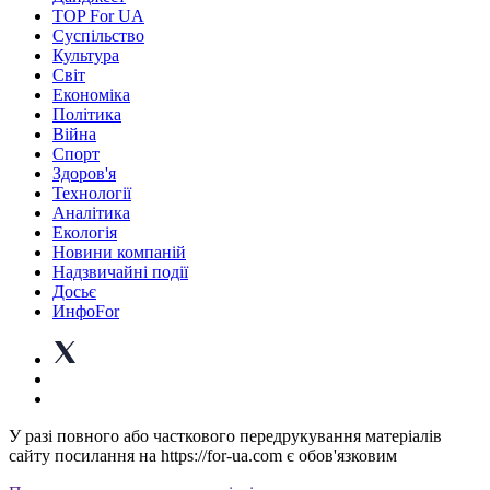
TOP For UA
Суспiльство
Культура
Світ
Економіка
Політика
Війна
Спорт
Здоров'я
Технології
Аналітика
Екологія
Новини компаній
Надзвичайні події
Досьє
ИнфоFor
У разі повного або часткового передрукування матеріалів
сайту посилання на https://for-ua.com є обов'язковим