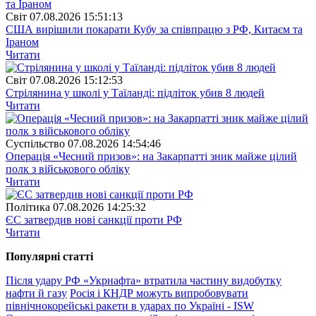
Свiт
07.08.2026 15:51:13
США вирішили покарати Кубу за співпрацю з РФ, Китаєм та
Іраном
Читати
Свiт
07.08.2026 15:12:53
Стрілянина у школі у Таїланді: підліток убив 8 людей
Читати
Суспiльство
07.08.2026 14:54:46
Операція «Чесний призов»: на Закарпатті зник майже цілий
полк з військового обліку
Читати
Полiтика
07.08.2026 14:25:32
ЄС затвердив нові санкції проти РФ
Читати
Популярнi статтi
Після удару РФ «Укрнафта» втратила частину видобутку
нафти й газу
Росія і КНДР можуть випробовувати
північнокорейські ракети в ударах по Україні - ISW