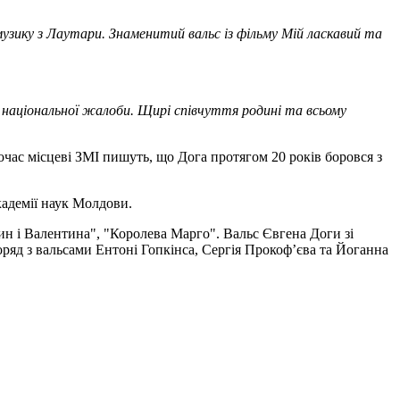
музику з Лаутари. Знаменитий вальс із фільму Мій ласкавий та
м національної жалоби. Щирі співчуття родині та всьому
час місцеві ЗМІ пишуть, що Дога протягом 20 років боровся з
адемії наук Молдови.
ин і Валентина", "Королева Марго". Вальс Євгена Доги зі
ряд з вальсами Ентоні Гопкінса, Сергія Прокоф’єва та Йоганна