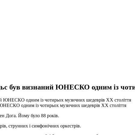
льс був визнаний ЮНЕСКО одним із чоти
 ЮНЕСКО одним із чотирьох музичних шедеврів XX століття
ен Дога. Йому було 88 років.
орів, струнних і симфонічних оркестрів.