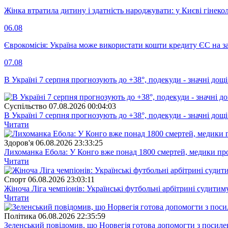
Жінка втратила дитину і здатність народжувати: у Києві гінеко
06.08
Єврокомісія: Україна може використати кошти кредиту ЄС на за
07.08
В Україні 7 серпня прогнозують до +38°, подекуди - значні дощі
Суспiльство
07.08.2026 00:04:03
В Україні 7 серпня прогнозують до +38°, подекуди - значні дощі
Читати
Здоров'я
06.08.2026 23:33:25
Лихоманка Ебола: У Конго вже понад 1800 смертей, медики про
Читати
Спорт
06.08.2026 23:03:11
Жіноча Ліга чемпіонів: Українські футбольні арбітрині судитим
Читати
Полiтика
06.08.2026 22:35:59
Зеленський повідомив, що Норвегія готова допомогти з посил