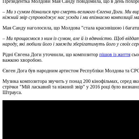
Президентка Молдови Мая Санду повідомила, що в день похорон
– Ми з сумом дізналися про смерть великого Євгена Доги. Ми ви
ніжний звір супроводжує нас усюди і ми впізнаємо композиції м
Мая Санду наголосила, що Молдова "стала красивішою і багатш
– Ми прощаємося з ним із сумом, але й із вдячністю. Щоб відда
народу, які любили його і завжди зберігатимуть його у своїх сер
Рідні Євгена Доги уточнили, що композитор
пішов із життя
сьо
важкою хворобою.
Євген Дога був народним артистом Республіки Молдова та СРСР
Музика композитора звучить у понад 200 кінофільмах, серед як
стрічки "Мій ласкавий та ніжний звір" у 2016 році було визн
Штрауса.