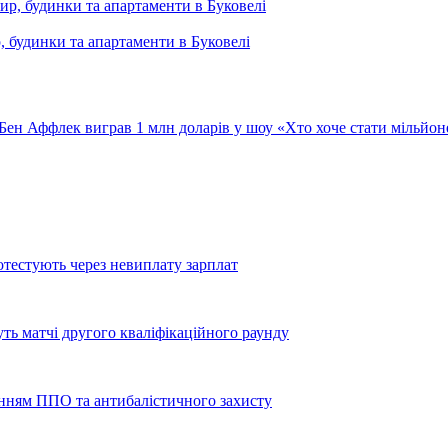
, будинки та апартаменти в Буковелі
Бен Аффлек виграв 1 млн доларів у шоу «Хто хоче стати мільйо
тестують через невиплату зарплат
уть матчі другого кваліфікаційного раунду
енням ППО та антибалістичного захисту