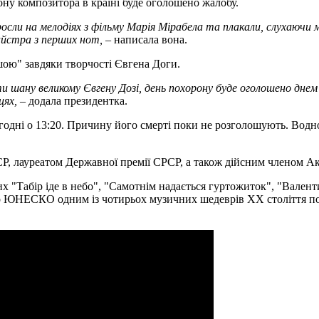
у композитора в країні буде оголошено жалобу.
росли на мелодіях з фільму Марія Мірабела та плакали, слухаючи 
айстра з перших нот,
– написала вона.
ою" завдяки творчості Євгена Доги.
ти шану великому Євгену Дозі, день похорону буде оголошено дне
цях,
– додала президентка.
годні о 13:20. Причину його смерті поки не розголошують. Водно
, лауреатом Державної премії СРСР, а також дійсним членом Ак
их "Табір іде в небо", "Самотнім надається гуртожиток", "Валент
ано ЮНЕСКО одним із чотирьох музичних шедеврів XX століття по