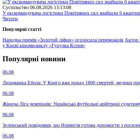
Суспiльство
06.08.2026 13:13:08
У екскомандувача логістики Повітряних сил знайшли 6 квартир
Читати
Популярнi статтi
Народна премія «Золотий ліфон» оголосила переможців
Актор 
у Києві кіномюзиклу «Гуцулка Ксеня»
Популярнi новини
06.08
Лихоманка Ебола: У Конго вже понад 1800 смертей, медики про
06.08
Жіноча Ліга чемпіонів: Українські футбольні арбітрині судитим
06.08
Зеленський повідомив, що Норвегія готова допомогти з посил
06.08