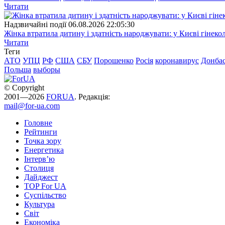
Читати
Надзвичайні події
06.08.2026 22:05:30
Жінка втратила дитину і здатність народжувати: у Києві гінеко
Читати
Теги
АТО
УПЦ
РФ
США
СБУ
Порошенко
Росія
коронавирус
Донба
Польша
выборы
© Copyright
2001—2026
FORUA
. Редакція:
mail@for-ua.com
Головне
Рейтинги
Точка зору
Енергетика
Інтерв’ю
Столиця
Дайджест
TOP For UA
Суспiльство
Культура
Світ
Економіка