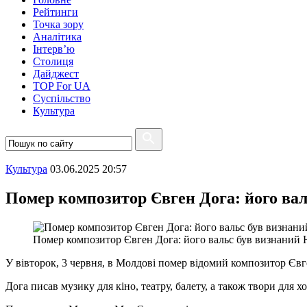
Рейтинги
Точка зору
Аналітика
Інтерв’ю
Столиця
Дайджест
TOP For UA
Суспiльство
Культура
Культура
03.06.2025 20:57
Помер композитор Євген Дога: його ва
Помер композитор Євген Дога: його вальс був визнаний
У вівторок, 3 червня, в Молдові помер відомий композитор Євг
Дога писав музику для кіно, театру, балету, а також твори для х