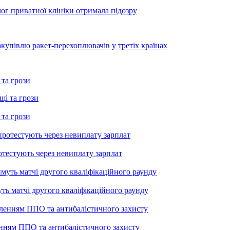
лог приватної клініки отримала підозру
купівлю ракет-перехоплювачів у третіх країнах
 та грози
 та грози
тестують через невиплату зарплат
уть матчі другого кваліфікаційного раунду
енням ППО та антибалістичного захисту