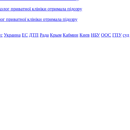
лог приватної клініки отримала підозру
сс
Украина
ЕС
ДТП
Рада
Крым
Кабмин
Киев
НБУ
ООС
ГПУ
суд