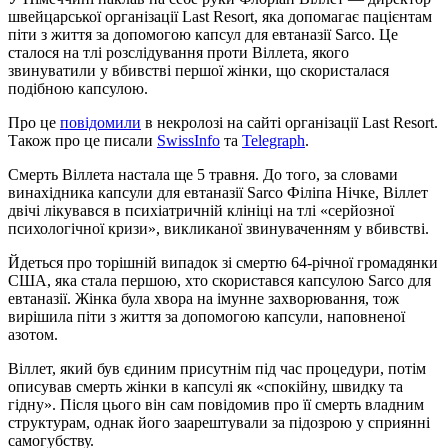
швейцарської організації Last Resort, яка допомагає пацієнтам
піти з життя за допомогою капсул для евтаназії Sarco. Це
сталося на тлі розслідування проти Віллета, якого
звинуватили у вбивстві першої жінки, що скористалася
подібною капсулою.
Про це
повідомили
в некролозі на сайті організації Last Resort.
Також про це писали
SwissInfo
та
Telegraph
.
Смерть Віллета настала ще 5 травня. До того, за словами
винахідника капсули для евтаназії Sarco Філіпа Нічке, Віллет
двічі лікувався в психіатричній клініці на тлі «серйозної
психологічної кризи», викликаної звинуваченням у вбивстві.
Йдеться про торішній випадок зі смертю 64-річної громадянки
США, яка стала першою, хто скористався капсулою Sarco для
евтаназії. Жінка була хвора на імунне захворювання, тож
вирішила піти з життя за допомогою капсули, наповненої
азотом.
Віллет, який був єдиним присутнім під час процедури, потім
описував смерть жінки в капсулі як «спокійну, швидку та
гідну». Після цього він сам повідомив про її смерть владним
структурам, однак його заарештували за підозрою у сприянні
самогубству.