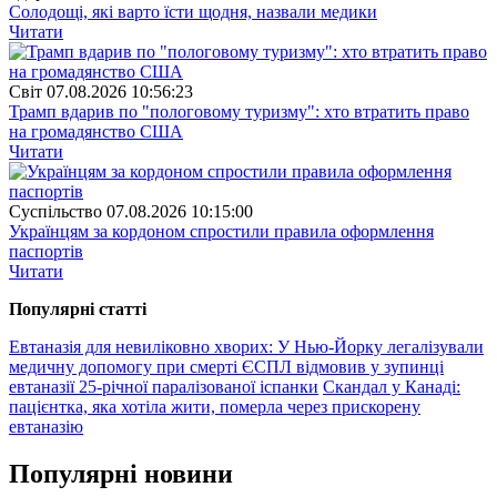
Солодощі, які варто їсти щодня, назвали медики
Читати
Свiт
07.08.2026 10:56:23
Трамп вдарив по "пологовому туризму": хто втратить право
на громадянство США
Читати
Суспiльство
07.08.2026 10:15:00
Українцям за кордоном спростили правила оформлення
паспортів
Читати
Популярнi статтi
Евтаназія для невиліковно хворих: У Нью-Йорку легалізували
медичну допомогу при смерті
ЄСПЛ відмовив у зупинці
евтаназії 25‑річної паралізованої іспанки
Скандал у Канаді:
пацієнтка, яка хотіла жити, померла через прискорену
евтаназію
Популярнi новини