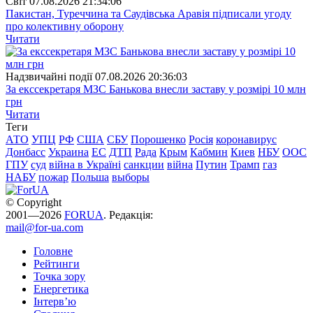
Свiт
07.08.2026 21:34:06
Пакистан, Туреччина та Саудівська Аравія підписали угоду
про колективну оборону
Читати
Надзвичайні події
07.08.2026 20:36:03
За екссекретаря МЗС Банькова внесли заставу у розмірі 10 млн
грн
Читати
Теги
АТО
УПЦ
РФ
США
СБУ
Порошенко
Росія
коронавирус
Донбасс
Украина
ЕС
ДТП
Рада
Крым
Кабмин
Киев
НБУ
ООС
ГПУ
суд
війна в Україні
санкции
війна
Путин
Трамп
газ
НАБУ
пожар
Польша
выборы
© Copyright
2001—2026
FORUA
. Редакція:
mail@for-ua.com
Головне
Рейтинги
Точка зору
Енергетика
Інтерв’ю