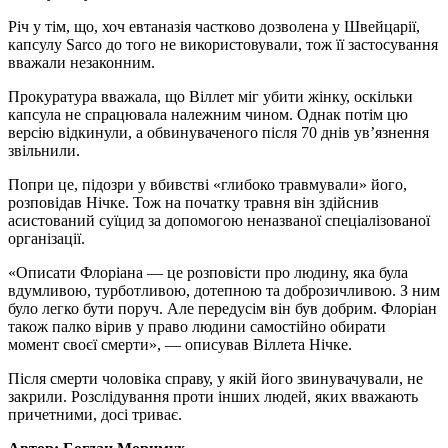
Річ у тім, що, хоч евтаназія частково дозволена у Швейцарії,
капсулу Sarco до того не використовували, тож її застосування
вважали незаконним.
Прокуратура вважала, що Віллет міг убити жінку, оскільки
капсула не спрацювала належним чином. Однак потім цю
версію відкинули, а обвинуваченого після 70 днів ув’язнення
звільнили.
Попри це, підозри у вбивстві «глибоко травмували» його,
розповідав Нічке. Тож на початку травня він здійснив
асистований суїцид за допомогою неназваної спеціалізованої
організації.
«Описати Флоріана — це розповісти про людину, яка була
вдумливою, турботливою, дотепною та доброзичливою. З ним
було легко бути поруч. Але передусім він був добрим. Флоріан
також палко вірив у право людини самостійно обирати
момент своєї смерти», — описував Віллета Нічке.
Після смерти чоловіка справу, у якій його звинувачували, не
закрили. Розслідування проти інших людей, яких вважають
причетними, досі триває.