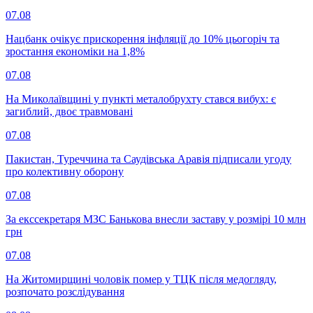
07.08
Нацбанк очікує прискорення інфляції до 10% цьогоріч та
зростання економіки на 1,8%
07.08
На Миколаївщині у пункті металобрухту стався вибух: є
загиблий, двоє травмовані
07.08
Пакистан, Туреччина та Саудівська Аравія підписали угоду
про колективну оборону
07.08
За екссекретаря МЗС Банькова внесли заставу у розмірі 10 млн
грн
07.08
На Житомирщині чоловік помер у ТЦК після медогляду,
розпочато розслідування