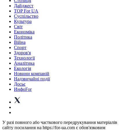
Столиця
Дайджест
TOP For UA
Суспiльство
Культура
Світ
Економіка
Політика
Війна
Спорт
Здоров'я
Технології
Аналітика
Екологія
Новини компаній
Надзвичайні події
Досьє
ИнфоFor
У разі повного або часткового передрукування матеріалів
сайту посилання на https://for-ua.com є обов'язковим