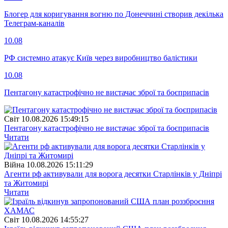
Блогер для коригування вогню по Донеччині створив декілька
Телеграм-каналів
10.08
РФ системно атакує Київ через виробництво балістики
10.08
Пентагону катастрофічно не вистачає зброї та боєприпасів
Свiт
10.08.2026 15:49:15
Пентагону катастрофічно не вистачає зброї та боєприпасів
Читати
Війна
10.08.2026 15:11:29
Агенти рф активували для ворога десятки Старлінків у Дніпрі
та Житомирі
Читати
Свiт
10.08.2026 14:55:27