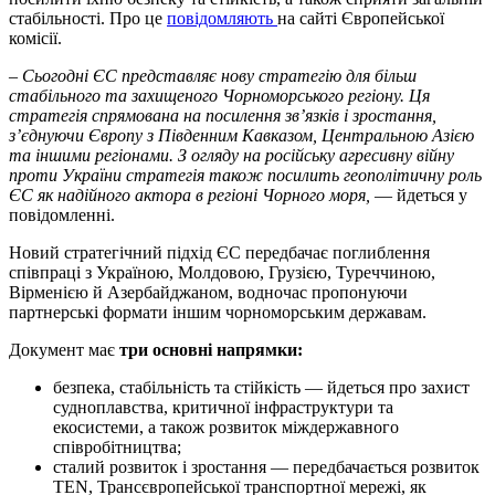
стабільності. Про це
повідомляють
на сайті Європейської
комісії.
– Сьогодні ЄС представляє нову стратегію для більш
стабільного та захищеного Чорноморського регіону. Ця
стратегія спрямована на посилення зв’язків і зростання,
з’єднуючи Європу з Південним Кавказом, Центральною Азією
та іншими регіонами. З огляду на російську агресивну війну
проти України стратегія також посилить геополітичну роль
ЄС як надійного актора в регіоні Чорного моря,
— йдеться у
повідомленні.
Новий стратегічний підхід ЄС передбачає поглиблення
співпраці з Україною, Молдовою, Грузією, Туреччиною,
Вірменією й Азербайджаном, водночас пропонуючи
партнерські формати іншим чорноморським державам.
Документ має
три основні напрямки:
безпека, стабільність та стійкість — йдеться про захист
судноплавства, критичної інфраструктури та
екосистеми, а також розвиток міждержавного
співробітництва;
сталий розвиток і зростання — передбачається розвиток
TEN, Трансєвропейської транспортної мережі, як