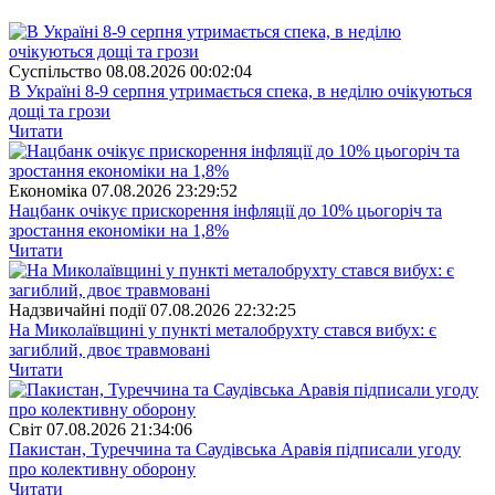
Суспiльство
08.08.2026 00:02:04
В Україні 8-9 серпня утримається спека, в неділю очікуються
дощі та грози
Читати
Економіка
07.08.2026 23:29:52
Нацбанк очікує прискорення інфляції до 10% цьогоріч та
зростання економіки на 1,8%
Читати
Надзвичайні події
07.08.2026 22:32:25
На Миколаївщині у пункті металобрухту стався вибух: є
загиблий, двоє травмовані
Читати
Свiт
07.08.2026 21:34:06
Пакистан, Туреччина та Саудівська Аравія підписали угоду
про колективну оборону
Читати