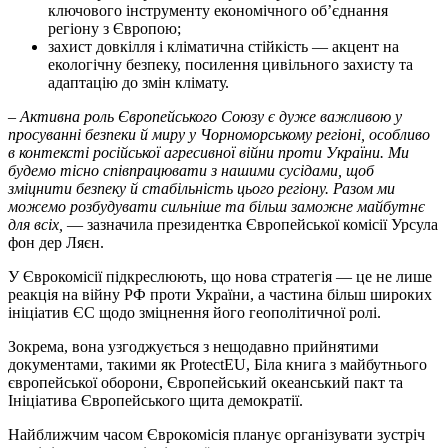
ключового інструменту економічного об’єднання
регіону з Європою;
захист довкілля і кліматична стійкість — акцент на
екологічну безпеку, посилення цивільного захисту та
адаптацію до змін клімату.
– Активна роль Європейського Союзу є дуже важливою у
просуванні безпеки й миру у Чорноморському регіоні, особливо
в контексті російської агресивної війни проти України. Ми
будемо тісно співпрацювати з нашими сусідами, щоб
зміцнити безпеку й стабільність цього регіону. Разом ми
можемо розбудувати сильніше та більш заможне майбутнє
для всіх,
— зазначила президентка Європейської комісії Урсула
фон дер Ляєн.
У Єврокомісії підкреслюють, що нова стратегія — це не лише
реакція на війну РФ проти України, а частина більш широких
ініціатив ЄС щодо зміцнення його геополітичної ролі.
Зокрема, вона узгоджується з нещодавно прийнятими
документами, такими як ProtectEU, Біла книга з майбутнього
європейської оборони, Європейський океанський пакт та
Ініціатива Європейського щита демократії.
Найближчим часом Єврокомісія планує організувати зустріч