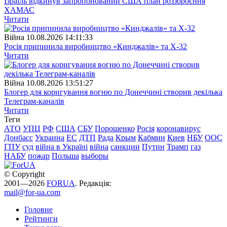
Ізраїль відкинув запропонований США план роззброєння
ХАМАС
Читати
Війна
10.08.2026 14:11:33
Росія припинила виробництво «Кинджалів» та Х-32
Читати
Війна
10.08.2026 13:51:27
Блогер для коригування вогню по Донеччині створив декілька
Телеграм-каналів
Читати
Теги
АТО
УПЦ
РФ
США
СБУ
Порошенко
Росія
коронавирус
Донбасс
Украина
ЕС
ДТП
Рада
Крым
Кабмин
Киев
НБУ
ООС
ГПУ
суд
війна в Україні
війна
санкции
Путин
Трамп
газ
НАБУ
пожар
Польша
выборы
© Copyright
2001—2026
FORUA
. Редакція:
mail@for-ua.com
Головне
Рейтинги