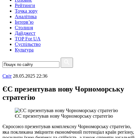
Рейтинги
Точка зору
Аналітика
Інтерв’ю
Столиця
Дайджест
TOP For UA
Суспiльство
Культура
Свiт
28.05.2025 22:36
ЄС презентував нову Чорноморську
стратегію
ЄС презентував нову Чорноморську стратегію
Євросоюз презентував комплексну Чорноморську стратегію,
яка покликана зміцнити економічний потенціал країн регіону,
посилити їхню безпеку та стійкість, а також сприяти загальній