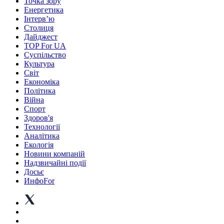
Точка зору
Енергетика
Інтерв’ю
Столиця
Дайджест
TOP For UA
Суспiльство
Культура
Світ
Економіка
Політика
Війна
Спорт
Здоров'я
Технології
Аналітика
Екологія
Новини компаній
Надзвичайні події
Досьє
ИнфоFor