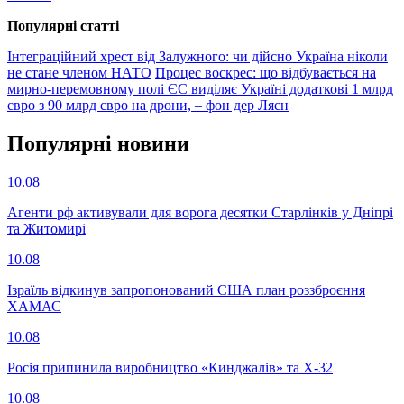
Популярнi статтi
Інтеграційний хрест від Залужного: чи дійсно Україна ніколи
не стане членом НАТО
Процес воскрес: що відбувається на
мирно-перемовному полі
ЄС виділяє Україні додаткові 1 млрд
євро з 90 млрд євро на дрони, – фон дер Ляєн
Популярнi новини
10.08
Агенти рф активували для ворога десятки Старлінків у Дніпрі
та Житомирі
10.08
Ізраїль відкинув запропонований США план роззброєння
ХАМАС
10.08
Росія припинила виробництво «Кинджалів» та Х-32
10.08